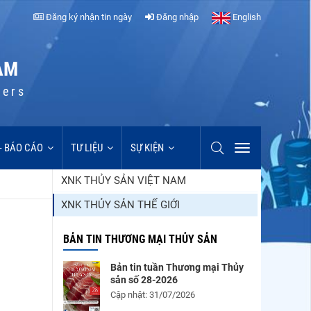
Đăng ký nhận tin ngày
Đăng nhập
English
AM
cers
 - BÁO CÁO
TƯ LIỆU
SỰ KIỆN
XNK THỦY SẢN VIỆT NAM
XNK THỦY SẢN THẾ GIỚI
BẢN TIN THƯƠNG MẠI THỦY SẢN
Bản tin tuần Thương mại Thủy
sản số 28-2026
Cập nhật: 31/07/2026