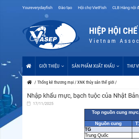
Youreverydayfish
Đào tạo
Hội chợ VietFish
CLB Hàng nội đ
HIỆP HỘI CHẾ
Vietnam Assoc
GIỚI THIỆU
SẢN PHẨM XUẤT KHẨU
THƯ V
/
Thống kê thương mại
/
XNK thủy sản thế giới
/
Nhập khẩu mực, bạch tuộc của Nhật Bản
17/11/2025
Top nguồn cung mực, 
Nguồn cung
T
TG
Trung Quốc