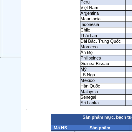
Peru
Việt Nam
Argentina
Mauritania
Indonesia
Chile
Thái Lan
Đài Bắc, Trung Quốc
Morocco
Ấn Độ
Philippines
Guinea-Bissau
Mỹ
LB Nga
Mexico
Hàn Quốc
Malaysia
Senegal
Sri Lanka
.
Sản phẩm mực, bạch tuộ
Mã HS
Sản phẩm