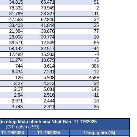
34.815
66.471
91
78.332
79.949
2
31.769
28.327
-11
47.563
62.846
32
33.403
41.844
25
21.984
38.876
77
28.008
30.774
10
36.571
12.349
-66
58.142
32.517
-44
17.489
15.933
-9
11.274
10.679
-5
744
3.614
386
6.434
7.231
12
126
5.908
4589
3.27
4.313
32
2.07
5.081
145
2.84
2.516
-11
2.971
2.444
-18
3.743
2.811
-25
c nhập khẩu chính của Nhật Bản, T1-T9/2025
(GT: nghìn USD)
T1-T9/2024
T1-T9/2025
Tăng, giảm (%)