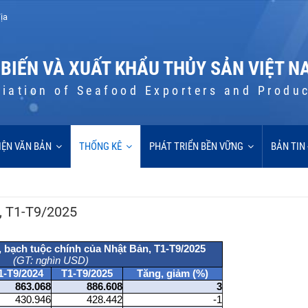
ịa
 BIẾN VÀ XUẤT KHẨU THỦY SẢN VIỆT N
iation of Seafood Exporters and Produ
IỆN VĂN BẢN
THỐNG KÊ
PHÁT TRIỂN BỀN VỮNG
BẢN TIN
, T1-T9/2025
bạch tuộc chính của Nhật Bản, T1-T9/2025
(GT: nghìn USD)
1-T9/2024
T1-T9/2025
Tăng, giảm (%)
863.068
886.608
3
430.946
428.442
-1