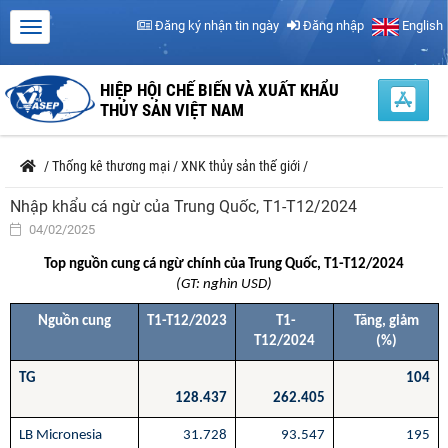
Đăng ký nhận tin ngày
Đăng nhập
English
HIỆP HỘI CHẾ BIẾN VÀ XUẤT KHẨU
THỦY SẢN VIỆT NAM
/
Thống kê thương mại
/
XNK thủy sản thế giới
/
Nhập khẩu cá ngừ của Trung Quốc, T1-T12/2024
04/02/2025
Top nguồn cung cá ngừ chính của Trung Quốc, T1-T12/2024
(GT: nghìn USD)
Nguồn cung
T1-T12/2023
T1-
Tăng, giảm
T12/2024
(%)
TG
104
128.437
262.405
LB Micronesia
31.728
93.547
195