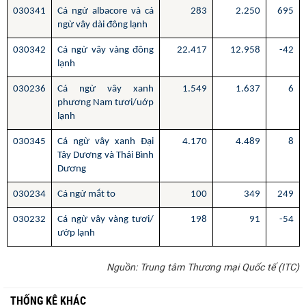
030341
Cá ngừ albacore và cá
283
2.250
695
ngừ vây dài đông lạnh
030342
Cá ngừ vây vàng đông
22.417
12.958
-42
lạnh
030236
Cá ngừ vây xanh
1.549
1.637
6
phương Nam tươi/uớp
lạnh
030345
Cá ngừ vây xanh Đại
4.170
4.489
8
Tây Dương và Thái Bình
Dương
030234
Cá ngừ mắt to
100
349
249
030232
Cá ngừ vây vàng tươi/
198
91
-54
ướp lạnh
Nguồn: Trung tâm Thương mại Quốc tế (ITC)
THỐNG KÊ KHÁC