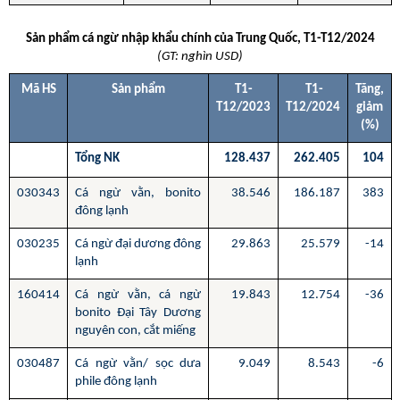
Sản phẩm cá ngừ nhập khẩu chính của Trung Quốc, T1-T12/2024
(GT: nghìn USD)
Mã HS
Sản phẩm
T1-
T1-
Tăng,
T12/2023
T12/2024
giảm
(%)
Tổng NK
128.437
262.405
104
030343
Cá ngừ vằn, bonito
38.546
186.187
383
đông lạnh
030235
Cá ngừ đại dương đông
29.863
25.579
-14
lạnh
160414
Cá ngừ vằn, cá ngừ
19.843
12.754
-36
bonito Đại Tây Dương
nguyên con, cắt miếng
030487
Cá ngừ vằn/ sọc dưa
9.049
8.543
-6
phile đông lạnh