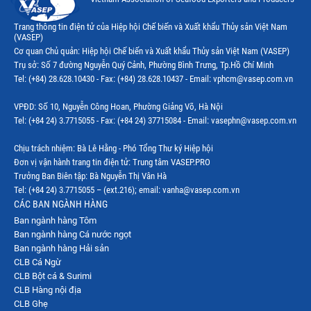
Trang thông tin điện tử của Hiệp hội Chế biến và Xuất khẩu Thủy sản Việt Nam
(VASEP)
Cơ quan Chủ quản: Hiệp hội Chế biến và Xuất khẩu Thủy sản Việt Nam (VASEP)
Trụ sở: Số 7 đường Nguyễn Quý Cảnh, Phường Bình Trưng, Tp.Hồ Chí Minh
Tel: (+84) 28.628.10430 - Fax: (+84) 28.628.10437 - Email: vphcm@vasep.com.vn
VPĐD: Số 10, Nguyễn Công Hoan, Phường Giảng Võ, Hà Nội
Tel: (+84 24) 3.7715055 - Fax: (+84 24) 37715084 - Email: vasephn@vasep.com.vn
Chịu trách nhiệm: Bà Lê Hằng - Phó Tổng Thư ký Hiệp hội
Đơn vị vận hành trang tin điện tử: Trung tâm VASEP.PRO
Trưởng Ban Biên tập: Bà Nguyễn Thị Vân Hà
Tel: (+84 24) 3.7715055 – (ext.216); email: vanha@vasep.com.vn
CÁC BAN NGÀNH HÀNG
Ban ngành hàng Tôm
Ban ngành hàng Cá nước ngọt
Ban ngành hàng Hải sản
CLB Cá Ngừ
CLB Bột cá & Surimi
CLB Hàng nội địa
CLB Ghẹ