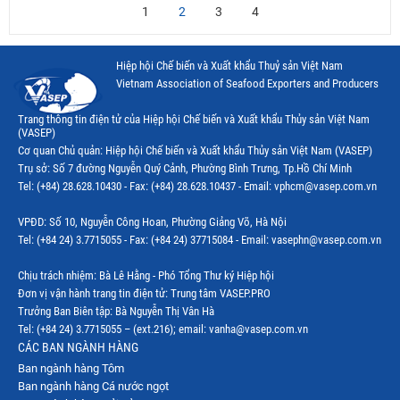
1
2
3
4
Hiệp hội Chế biến và Xuất khẩu Thuỷ sản Việt Nam
Vietnam Association of Seafood Exporters and Producers
Trang thông tin điện tử của Hiệp hội Chế biến và Xuất khẩu Thủy sản Việt Nam
(VASEP)
Cơ quan Chủ quản: Hiệp hội Chế biến và Xuất khẩu Thủy sản Việt Nam (VASEP)
Trụ sở: Số 7 đường Nguyễn Quý Cảnh, Phường Bình Trưng, Tp.Hồ Chí Minh
Tel: (+84) 28.628.10430 - Fax: (+84) 28.628.10437 - Email: vphcm@vasep.com.vn
VPĐD: Số 10, Nguyễn Công Hoan, Phường Giảng Võ, Hà Nội
Tel: (+84 24) 3.7715055 - Fax: (+84 24) 37715084 - Email: vasephn@vasep.com.vn
Chịu trách nhiệm: Bà Lê Hằng - Phó Tổng Thư ký Hiệp hội
Đơn vị vận hành trang tin điện tử: Trung tâm VASEP.PRO
Trưởng Ban Biên tập: Bà Nguyễn Thị Vân Hà
Tel: (+84 24) 3.7715055 – (ext.216); email: vanha@vasep.com.vn
CÁC BAN NGÀNH HÀNG
Ban ngành hàng Tôm
Ban ngành hàng Cá nước ngọt