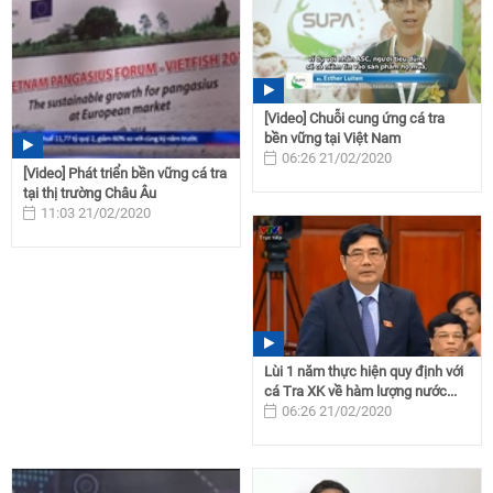
[Video] Chuỗi cung ứng cá tra
bền vững tại Việt Nam
06:26 21/02/2020
[Video] Phát triển bền vững cá tra
tại thị trường Châu Âu
11:03 21/02/2020
Lùi 1 năm thực hiện quy định với
cá Tra XK về hàm lượng nước...
06:26 21/02/2020