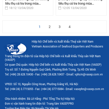
tiêu thụ cá tra trong mùa...
tiêu thụ cá tra trong mùa...
18:12 13/04/2020
12:05 13/04/2020
1
2
3
4
Hiệp hội Chế biến và Xuất khẩu Thuỷ sản Việt Nam
Vietnam Association of Seafood Exporters and Producers
Trang thông tin điện tử của Hiệp hội Chế biến và Xuất khẩu Thủy sản Việt Nam
(VASEP)
Cơ quan Chủ quản: Hiệp hội Chế biến và Xuất khẩu Thủy sản Việt Nam (VASEP)
Trụ sở: Số 7 đường Nguyễn Quý Cảnh, Phường Bình Trưng, Tp.Hồ Chí Minh
Tel: (+84) 28.628.10430 - Fax: (+84) 28.628.10437 - Email: vphcm@vasep.com.vn
VPĐD: Số 10, Nguyễn Công Hoan, Phường Giảng Võ, Hà Nội
Tel: (+84 24) 3.7715055 - Fax: (+84 24) 37715084 - Email: vasephn@vasep.com.vn
Chịu trách nhiệm: Bà Lê Hằng - Phó Tổng Thư ký Hiệp hội
Đơn vị vận hành trang tin điện tử: Trung tâm VASEP.PRO
Trưởng Ban Biên tập: Bà Nguyễn Thị Vân Hà