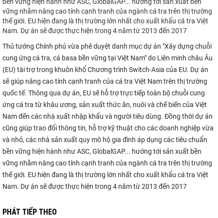
bền vững hiện hành như ASC, GlobalGAP... hướng tới sản xuất bền
vững nhằm nâng cao tính cạnh tranh của ngành cá tra trên thị trường
thế giới. EU hiện đang là thị trường lớn nhất cho xuất khẩu cá tra Việt
Nam. Dự án sẽ được thực hiện trong 4 năm từ 2013 đến 2017
Thủ tướng Chính phủ vừa phê duyệt danh mục dự án "Xây dựng chuỗi
cung ứng cá tra, cá basa bền vững tại Việt Nam" do Liên minh châu Âu
(EU) tài trợ trong khuôn khổ Chương trình Switch-Asia của EU. Dự án
sẽ giúp nâng cao tính cạnh tranh của cá tra Việt Nam trên thị trường
quốc tế. Thông qua dự án, EU sẽ hỗ trợ trực tiếp toàn bộ chuỗi cung
ứng cá tra từ khâu ương, sản xuất thức ăn, nuôi và chế biến của Việt
Nam đến các nhà xuất nhập khẩu và người tiêu dùng. Đồng thời dự án
cũng giúp trao đổi thông tin, hỗ trợ kỹ thuật cho các doanh nghiệp vừa
và nhỏ, các nhà sản xuất quy mô hộ gia đình áp dụng các tiêu chuẩn
bền vững hiện hành như ASC, GlobalGAP... hướng tới sản xuất bền
vững nhằm nâng cao tính cạnh tranh của ngành cá tra trên thị trường
thế giới. EU hiện đang là thị trường lớn nhất cho xuất khẩu cá tra Việt
Nam. Dự án sẽ được thực hiện trong 4 năm từ 2013 đến 2017
PHÁT TIẾP THEO