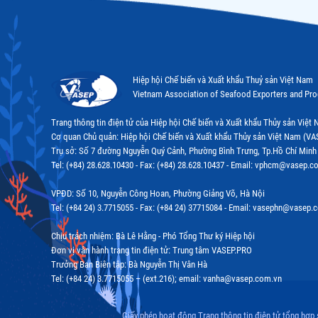
Hiệp hội Chế biến và Xuất khẩu Thuỷ sản Việt Nam
Vietnam Association of Seafood Exporters and Pr
Trang thông tin điện tử của Hiệp hội Chế biến và Xuất khẩu Thủy sản Việ
Cơ quan Chủ quản: Hiệp hội Chế biến và Xuất khẩu Thủy sản Việt Nam (VA
Trụ sở: Số 7 đường Nguyễn Quý Cảnh, Phường Bình Trưng, Tp.Hồ Chí Minh
Tel: (+84) 28.628.10430 - Fax: (+84) 28.628.10437 - Email: vphcm@vasep.c
VPĐD: Số 10, Nguyễn Công Hoan, Phường Giảng Võ, Hà Nội
Tel: (+84 24) 3.7715055 - Fax: (+84 24) 37715084 - Email: vasephn@vasep.
Chịu trách nhiệm: Bà Lê Hằng - Phó Tổng Thư ký Hiệp hội
Đơn vị vận hành trang tin điện tử: Trung tâm VASEP.PRO
Trưởng Ban Biên tập: Bà Nguyễn Thị Vân Hà
Tel: (+84 24) 3.7715055 – (ext.216); email: vanha@vasep.com.vn
Giấy phép hoạt động Trang thông tin điện tử tổng hợp