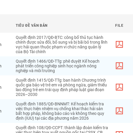
TIÊU ĐỀ VĂN BẢN
FILE
Quyết định 2017/QĐ-BTC: công bố thủ tục hành
chính được sửa đổi, bổ sung và bị bãi bỏ trong lĩnh
h
vực hải quan thuộc phạm vi chức năng quản lý
của Bộ Tài chính
Quyết định 1466/QĐ-TTg: phê duyệt Kế hoạch
h
phát triển công nghiệp sinh học ngành nông
nghiệp và môi trường
Quyết định 1415/QĐ-TTg: ban hành Chương trình
quốc gia bảo vệ trẻ em và phòng ngừa, giảm thiểu
h
lao động trẻ em trái quy định pháp luật giai đoạn
2026–2030
Quyết định 1885/QĐ-BNNMT: Kế hoạch kiểm tra
việc thực hiện nhiệm vụ chống khai thác hải sản
h
bất hợp pháp, không báo cáo và không theo quy
định (IUU) tại các địa phương năm 2026
Quyết định 108/QĐ-CCPT: thành lập đoàn kiểm tra
việc thực hiện truy xuất nguồn gốc tại CSSX, CB