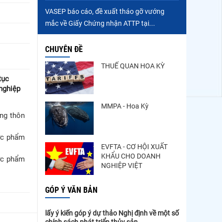
VASEP báo cáo, đề xuất tháo gỡ vướng
mắc về Giấy Chứng nhận ATTP tại...
CHUYÊN ĐỀ
THUẾ QUAN HOA KỲ
tục
nghiệp
MMPA - Hoa Kỳ
ông thôn
hực phẩm
EVFTA - CƠ HỘI XUẤT
KHẨU CHO DOANH
hực phẩm
NGHIỆP VIỆT
GÓP Ý VĂN BẢN
lấy ý kiến góp ý dự thảo Nghị định về một số
chính sách phát triển thủy sản