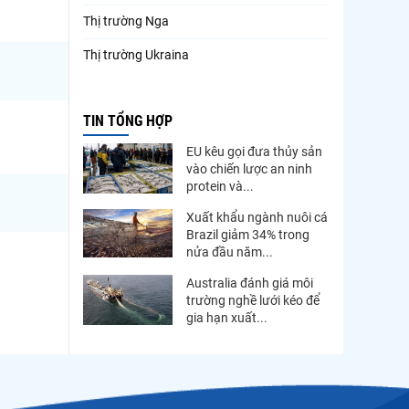
Thị trường Nga
Thị trường Ukraina
Thị trường French Polynesia
TIN TỔNG HỢP
Thị trường Trung Quốc
EU kêu gọi đưa thủy sản
Thị trường Papua New Guinea
vào chiến lược an ninh
protein và...
Thị trường New Zealand
Xuất khẩu ngành nuôi cá
Thị trường Đài Loan
Brazil giảm 34% trong
nửa đầu năm...
Thị trường Hàn Quốc
Australia đánh giá môi
Thị trường Mỹ
trường nghề lưới kéo để
gia hạn xuất...
Thị trường EU
Thị trường Nhật Bản
Thị trường Việt Nam