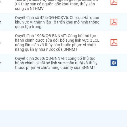
h
XK thủy sản có nguồn gốc khai thác, thủy sản
sống và NTHMV
Quyết định số 424/QĐ-HQKV6: Chi cục Hải quan
h
khu vực VI thành lập Tổ triển khai mô hình thông
quan tập trung
Quyết định 1908/QĐ-BNNMT: Công bố thủ tục
hành chính được sửa đổi, bổ sung lĩnh vực QLCL
h
nông lâm sản và thủy sản thuộc phạm vi chức
năng quản lý nhà nước của BNNMT
Quyết định 2690/QĐ-BNNMT: công bố thủ tục
h
hành chính bị bãi bỏ lĩnh vực chăn nuôi và thú y
thuộc phạm vi chức năng quản lý của BNNMT