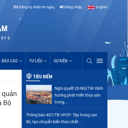
Đăng ký nhận tin ngày
Đăng nhập
English
AM
cers
 - BÁO CÁO
TƯ LIỆU
SỰ KIỆN
TIÊU ĐIỂM
Nghị quyết 20-NQ/TW: Định
c quản
hướng phát triển thủy sản
a Bộ
trong...
Thông báo 407/TB-VPCP: Tập trung cao
độ, tạo chuyển biến thực chất...