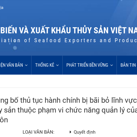
ịa
 BIẾN VÀ XUẤT KHẨU THỦY SẢN VIỆT N
iation of Seafood Exporters and Produ
IỆN VĂN BẢN
THỐNG KÊ
PHÁT TRIỂN BỀN VỮNG
BẢN TIN
 bố thủ tục hành chính bị bãi bỏ lĩnh vự
ủy sản thuộc phạm vi chức năng quản lý củ
hôn
LOẠI VĂN BẢN:
Quyết định