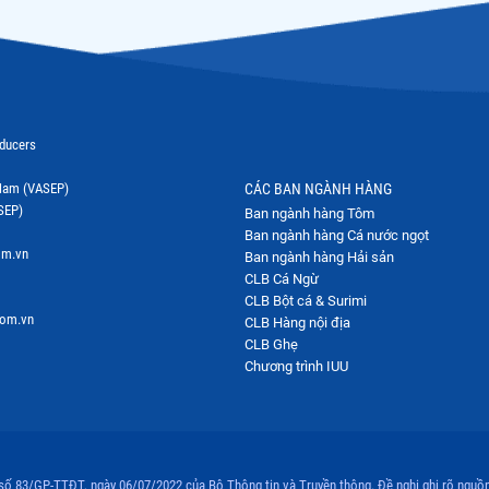
oducers
t Nam (VASEP)
CÁC BAN NGÀNH HÀNG
SEP)
Ban ngành hàng Tôm
Ban ngành hàng Cá nước ngọt
om.vn
Ban ngành hàng Hải sản
CLB Cá Ngừ
CLB Bột cá & Surimi
com.vn
CLB Hàng nội địa
CLB Ghẹ
Chương trình IUU
 số 83/GP-TTĐT, ngày 06/07/2022 của Bộ Thông tin và Truyền thông. Đề nghị ghi rõ nguồn