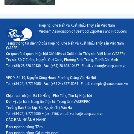
Hiệp hội Chế biến và Xuất khẩu Thuỷ sản Việt Nam
Vietnam Association of Seafood Exporters and Producers
Trang thông tin điện tử của Hiệp hội Chế biến và Xuất khẩu Thủy sản Việt Nam
(VASEP)
Cơ quan Chủ quản: Hiệp hội Chế biến và Xuất khẩu Thủy sản Việt Nam (VASEP)
Trụ sở: Số 7 đường Nguyễn Quý Cảnh, Phường Bình Trưng, Tp.Hồ Chí Minh
Tel: (+84) 28.628.10430 - Fax: (+84) 28.628.10437 - Email: vphcm@vasep.com.vn
VPĐD: Số 10, Nguyễn Công Hoan, Phường Giảng Võ, Hà Nội
Tel: (+84 24) 3.7715055 - Fax: (+84 24) 37715084 - Email: vasephn@vasep.com.vn
Chịu trách nhiệm: Bà Lê Hằng - Phó Tổng Thư ký Hiệp hội
Đơn vị vận hành trang tin điện tử: Trung tâm VASEP.PRO
Trưởng Ban Biên tập: Bà Nguyễn Thị Vân Hà
Tel: (+84 24) 3.7715055 – (ext.216); email: vanha@vasep.com.vn
CÁC BAN NGÀNH HÀNG
Ban ngành hàng Tôm
Ban ngành hàng Cá nước ngọt