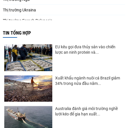
Thị trường Ukraina
Thị trường French Polynesia
Thị trường Trung Quốc
TIN TỔNG HỢP
Thị trường Papua New Guinea
EU kêu gọi đưa thủy sản vào chiến
Thị trường New Zealand
lược an ninh protein và...
Thị trường Đài Loan
Thị trường Hàn Quốc
Xuất khẩu ngành nuôi cá Brazil giảm
34% trong nửa đầu năm...
Thị trường Mỹ
Thị trường EU
Thị trường Nhật Bản
Australia đánh giá môi trường nghề
lưới kéo để gia hạn xuất...
Thị trường Việt Nam