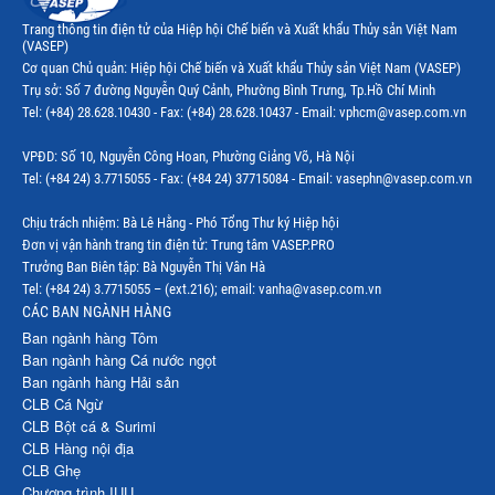
Trang thông tin điện tử của Hiệp hội Chế biến và Xuất khẩu Thủy sản Việt Nam
(VASEP)
Cơ quan Chủ quản: Hiệp hội Chế biến và Xuất khẩu Thủy sản Việt Nam (VASEP)
Trụ sở: Số 7 đường Nguyễn Quý Cảnh, Phường Bình Trưng, Tp.Hồ Chí Minh
Tel: (+84) 28.628.10430 - Fax: (+84) 28.628.10437 - Email: vphcm@vasep.com.vn
VPĐD: Số 10, Nguyễn Công Hoan, Phường Giảng Võ, Hà Nội
Tel: (+84 24) 3.7715055 - Fax: (+84 24) 37715084 - Email: vasephn@vasep.com.vn
Chịu trách nhiệm: Bà Lê Hằng - Phó Tổng Thư ký Hiệp hội
Đơn vị vận hành trang tin điện tử: Trung tâm VASEP.PRO
Trưởng Ban Biên tập: Bà Nguyễn Thị Vân Hà
Tel: (+84 24) 3.7715055 – (ext.216); email: vanha@vasep.com.vn
CÁC BAN NGÀNH HÀNG
Ban ngành hàng Tôm
Ban ngành hàng Cá nước ngọt
Ban ngành hàng Hải sản
CLB Cá Ngừ
CLB Bột cá & Surimi
CLB Hàng nội địa
CLB Ghẹ
Chương trình IUU