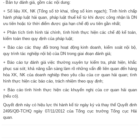
-
Bản tự đánh giá, gồm các nội dung:
+ Số liệu XK, NK (Tổng số tờ khai, tổng số kim ngạch); Tình hình chấp
hành pháp luật hải quan, pháp luật thuế kể từ khi được công nhận là
DN
ưu tiên hoặc từ thời điểm được gia hạn chế độ ưu tiên gần nhất;
+ Phân tích tình hình tài chính, tình hình thực hiện các chế độ kế toán,
kiểm toán theo quy định của pháp luật;
+ Báo cáo các thay đổi trong hoạt động kinh doanh, kiểm soát nội bộ,
quy trình tác nghiệp nội bộ của DN trong giai đoạn đánh giá;
+ Báo cáo tự đánh giá việc thường xuyên tự kiểm
tra, phát hiện, khắc
phục sai sót; khả năng sẵn sàng làm rõ những vấn đề liên quan đến hàng
hóa XK, NK của doanh nghiệp theo yêu cầu của cơ quan hải quan; tình
hình thực hiện các báo cáo, trách nhiệm theo quy định;
+ Báo cáo tình hình thực hiện các khuyến nghị của cơ quan hải quan
(nếu có).
Quyết định này có hiệu lực thi hành kể từ ngày ký và thay thế Quyết định
2495/QĐ-TCHQ ngày 07/11/2012 của Tổng cục trưởng Tổng cục Hải
quan.