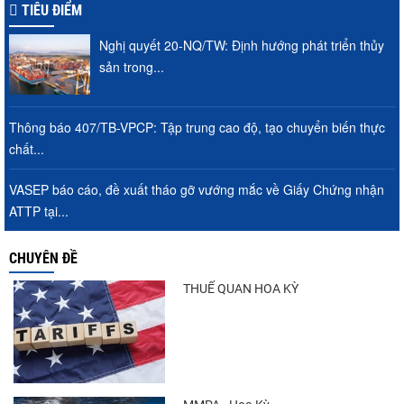
TIÊU ĐIỂM
Nghị quyết 20-NQ/TW: Định hướng phát triển thủy
sản trong...
Thông báo 407/TB-VPCP: Tập trung cao độ, tạo chuyển biến thực
chất...
VASEP báo cáo, đề xuất tháo gỡ vướng mắc về Giấy Chứng nhận
ATTP tại...
CHUYÊN ĐỀ
THUẾ QUAN HOA KỲ