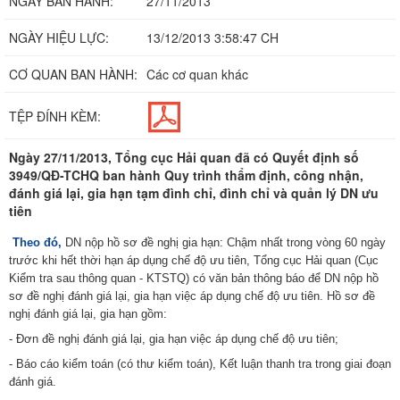
NGÀY BAN HÀNH:
27/11/2013
NGÀY HIỆU LỰC:
13/12/2013 3:58:47 CH
CƠ QUAN BAN HÀNH:
Các cơ quan khác
TỆP ĐÍNH KÈM:
Ngày 27/11/2013, Tổng cục Hải quan đã có Quyết định số
3949/QĐ-TCHQ ban hành Quy trình thẩm định, công nhận,
đánh giá lại, gia hạn tạm đình chỉ, đình chỉ và quản lý DN ưu
tiên
Theo đó,
D
N
nộp hồ sơ đề nghị gia hạn
:
Chậm nhất trong vòng 60 ngày
trước khi h
ế
t thời hạn áp dụng chế độ ưu tiên, Tổng cục Hải quan (Cục
Kiểm tra sau thông quan -
KTSTQ) có văn bản thông báo để
DN
nộp hồ
sơ đề nghị đánh giá lại, gia hạn việc áp dụng chế độ ưu tiên. Hồ sơ đề
nghị đánh giá lại, gia hạn gồm:
-
Đơn
đề nghị đánh giá lại, gia hạn việc áp dụng chế độ ưu tiên;
-
Báo cáo kiểm toán (có thư kiểm toán), Kết luận thanh tra trong giai đoạn
đánh giá.