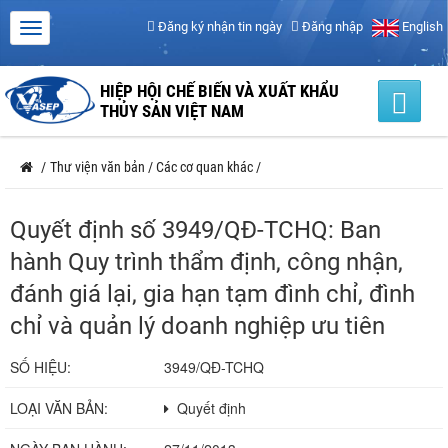
Đăng ký nhận tin ngày
Đăng nhập
English
HIỆP HỘI CHẾ BIẾN VÀ XUẤT KHẨU
THỦY SẢN VIỆT NAM
/
Thư viện văn bản
/
Các cơ quan khác
/
Quyết định số 3949/QĐ-TCHQ: Ban
hành Quy trình thẩm định, công nhận,
đánh giá lại, gia hạn tạm đình chỉ, đình
chỉ và quản lý doanh nghiệp ưu tiên
SỐ HIỆU:
3949/QĐ-TCHQ
LOẠI VĂN BẢN:
Quyết định