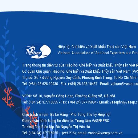
Hiệp hội Chế biến và Xuất khẩu Thuỷ sản Việt Nam
Vietnam Association of Seafood Exporters and Pr
Trang thông tin điện tử của Hiệp hội Chế biến và Xuất khẩu Thủy sản Việ
Cơ quan Chủ quản: Hiệp hội Chế biến và Xuất khẩu Thủy sản Việt Nam (VA
Trụ sở: Số 7 đường Nguyễn Quý Cảnh, Phường Bình Trưng, Tp.Hồ Chí Minh
Tel: (+84) 28.628.10430 - Fax: (+84) 28.628.10437 - Email: vphcm@vasep.c
VPĐD: Số 10, Nguyễn Công Hoan, Phường Giảng Võ, Hà Nội
Tel: (+84 24) 3.7715055 - Fax: (+84 24) 37715084 - Email: vasephn@vasep.
Chịu trách nhiệm: Bà Lê Hằng - Phó Tổng Thư ký Hiệp hội
Đơn vị vận hành trang tin điện tử: Trung tâm VASEP.PRO
Trưởng Ban Biên tập: Bà Nguyễn Thị Vân Hà
Tel: (+84 24) 3.7715055 – (ext.216); email: vanha@vasep.com.vn