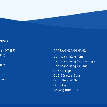
oducers
t Nam (VASEP)
CÁC BAN NGÀNH HÀNG
SEP)
Ban ngành hàng Tôm
Ban ngành hàng Cá nước ngọt
om.vn
Ban ngành hàng Hải sản
CLB Cá Ngừ
CLB Bột cá & Surimi
com.vn
CLB Hàng nội địa
CLB Ghẹ
Chương trình IUU