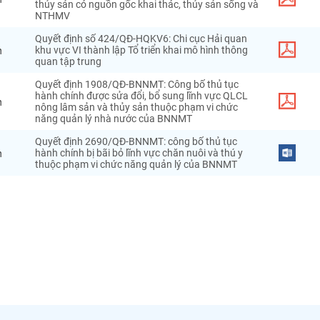
thủy sản có nguồn gốc khai thác, thủy sản sống và
NTHMV
Quyết định số 424/QĐ-HQKV6: Chi cục Hải quan
h
khu vực VI thành lập Tổ triển khai mô hình thông
quan tập trung
Quyết định 1908/QĐ-BNNMT: Công bố thủ tục
hành chính được sửa đổi, bổ sung lĩnh vực QLCL
h
nông lâm sản và thủy sản thuộc phạm vi chức
năng quản lý nhà nước của BNNMT
Quyết định 2690/QĐ-BNNMT: công bố thủ tục
h
hành chính bị bãi bỏ lĩnh vực chăn nuôi và thú y
thuộc phạm vi chức năng quản lý của BNNMT