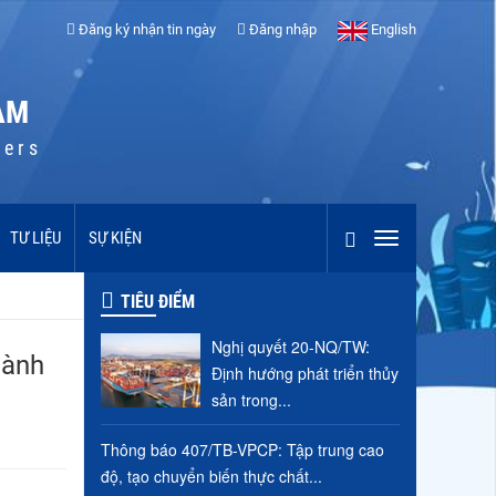
Đăng ký nhận tin ngày
Đăng nhập
English
AM
cers
TƯ LIỆU
SỰ KIỆN
TIÊU ĐIỂM
Nghị quyết 20-NQ/TW:
hành
Định hướng phát triển thủy
sản trong...
Thông báo 407/TB-VPCP: Tập trung cao
độ, tạo chuyển biến thực chất...