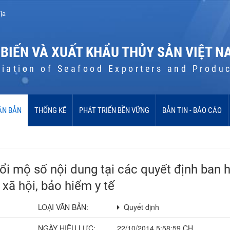
ịa
 BIẾN VÀ XUẤT KHẨU THỦY SẢN VIỆT N
iation of Seafood Exporters and Produ
ĂN BẢN
THỐNG KÊ
PHÁT TRIỂN BỀN VỮNG
BẢN TIN - BÁO CÁO
i mộ số nội dung tại các quyết định ban 
 xã hội, bảo hiểm y tế
LOẠI VĂN BẢN:
Quyết định
NGÀY HIỆU LỰC:
22/10/2014 5:58:59 CH