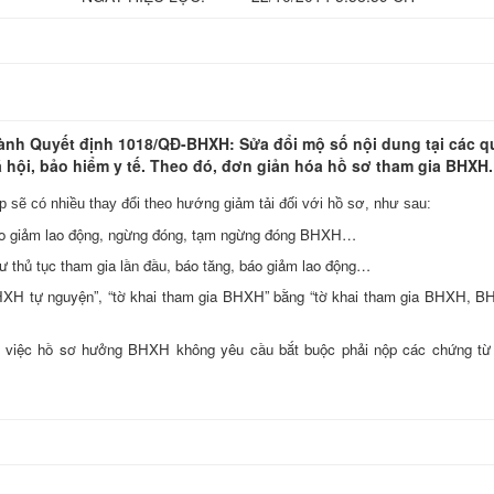
hành Quyết định 1018/QĐ-BHXH: Sửa đổi mộ số nội dung tại các q
ã hội, bảo hiểm y tế. Theo đó, đơn giản hóa hồ sơ tham gia BHXH.
sẽ có nhiều thay đổi theo hướng giảm tải đối với hồ sơ, như sau:
báo giảm lao động, ngừng đóng, tạm ngừng đóng BHXH…
 thủ tục tham gia lần đầu, báo tăng, báo giảm lao động…
BHXH tự nguyện”, “tờ khai tham gia BHXH” bằng “tờ khai tham gia BHXH, B
thể việc hồ sơ hưởng BHXH không yêu cầu bắt buộc phải nộp các chứng từ