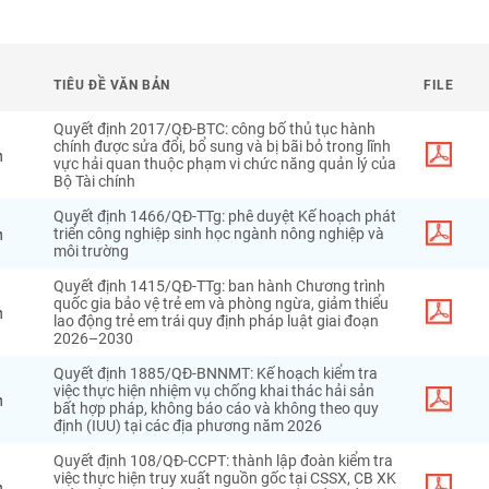
TIÊU ĐỀ VĂN BẢN
FILE
Quyết định 2017/QĐ-BTC: công bố thủ tục hành
chính được sửa đổi, bổ sung và bị bãi bỏ trong lĩnh
h
vực hải quan thuộc phạm vi chức năng quản lý của
Bộ Tài chính
Quyết định 1466/QĐ-TTg: phê duyệt Kế hoạch phát
h
triển công nghiệp sinh học ngành nông nghiệp và
môi trường
Quyết định 1415/QĐ-TTg: ban hành Chương trình
quốc gia bảo vệ trẻ em và phòng ngừa, giảm thiểu
h
lao động trẻ em trái quy định pháp luật giai đoạn
2026–2030
Quyết định 1885/QĐ-BNNMT: Kế hoạch kiểm tra
việc thực hiện nhiệm vụ chống khai thác hải sản
h
bất hợp pháp, không báo cáo và không theo quy
định (IUU) tại các địa phương năm 2026
Quyết định 108/QĐ-CCPT: thành lập đoàn kiểm tra
việc thực hiện truy xuất nguồn gốc tại CSSX, CB XK
h