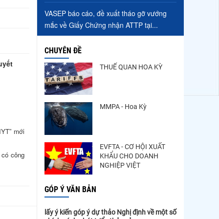
VASEP báo cáo, đề xuất tháo gỡ vướng
mắc về Giấy Chứng nhận ATTP tại...
CHUYÊN ĐỀ
uyết
THUẾ QUAN HOA KỲ
MMPA - Hoa Kỳ
HYT” mới
EVFTA - CƠ HỘI XUẤT
 có công
KHẨU CHO DOANH
NGHIỆP VIỆT
GÓP Ý VĂN BẢN
lấy ý kiến góp ý dự thảo Nghị định về một số