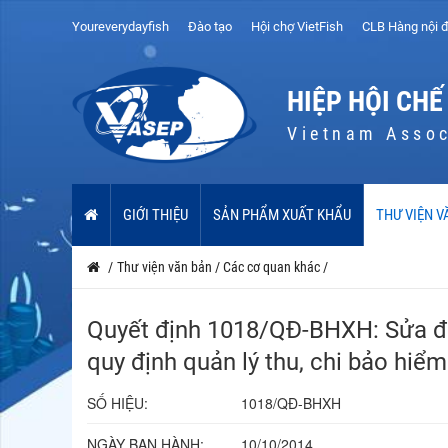
Youreverydayfish
Đào tạo
Hội chợ VietFish
CLB Hàng nội đ
HIỆP HỘI CHẾ
Vietnam Assoc
GIỚI THIỆU
SẢN PHẨM XUẤT KHẨU
THƯ VIỆN V
/
Thư viện văn bản
/
Các cơ quan khác
/
Quyết định 1018/QĐ-BHXH: Sửa đổ
quy định quản lý thu, chi bảo hiểm
SỐ HIỆU:
1018/QĐ-BHXH
NGÀY BAN HÀNH:
10/10/2014