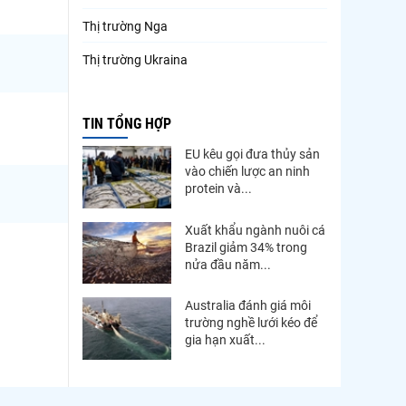
Thị trường Nga
Thị trường Ukraina
Thị trường French Polynesia
TIN TỔNG HỢP
Thị trường Trung Quốc
EU kêu gọi đưa thủy sản
Thị trường Papua New Guinea
vào chiến lược an ninh
protein và...
Thị trường New Zealand
Thị trường Đài Loan
Xuất khẩu ngành nuôi cá
Brazil giảm 34% trong
Thị trường Hàn Quốc
nửa đầu năm...
Thị trường Mỹ
Australia đánh giá môi
trường nghề lưới kéo để
Thị trường EU
gia hạn xuất...
Thị trường Nhật Bản
Thị trường Việt Nam