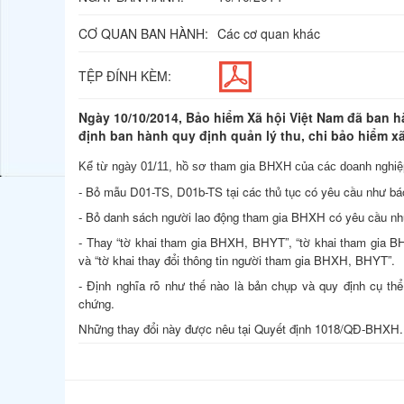
CƠ QUAN BAN HÀNH:
Các cơ quan khác
TỆP ĐÍNH KÈM:
Ngày 10/10/2014, Bảo hiểm Xã hội Việt Nam đã ban 
định ban hành quy định quản lý thu, chi bảo hiểm x
Kể từ ngày 01/11, hồ sơ tham gia BHXH của các doanh nghiệp 
- Bỏ mẫu D01-TS, D01b-TS tại các thủ tục có yêu cầu như 
- Bỏ danh sách người lao động tham gia BHXH có yêu cầu như
- Thay “tờ khai tham gia BHXH, BHYT”, “tờ khai tham gia 
và “tờ khai thay đổi thông tin người tham gia BHXH, BHYT”.
- Định nghĩa rõ như thế nào là bản chụp và quy định cụ 
chứng.
Những thay đổi này được nêu tại
Quyết định 1018/QĐ-BHXH.