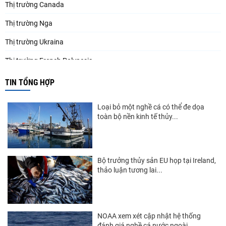
Thị trường Canada
Thị trường Nga
Thị trường Ukraina
Thị trường French Polynesia
Thị trường Trung Quốc
TIN TỔNG HỢP
Thị trường Papua New Guinea
Loại bỏ một nghề cá có thể đe dọa
Thị trường New Zealand
toàn bộ nền kinh tế thủy...
Thị trường Đài Loan
Thị trường Hàn Quốc
Bộ trưởng thủy sản EU họp tại Ireland,
thảo luận tương lai...
Thị trường Mỹ
Thị trường EU
Thị trường Nhật Bản
NOAA xem xét cập nhật hệ thống
đánh giá nghề cá nước ngoài...