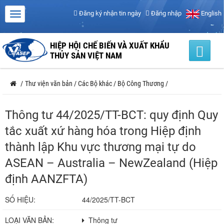
Đăng ký nhận tin ngày
Đăng nhập
English
HIỆP HỘI CHẾ BIẾN VÀ XUẤT KHẨU
THỦY SẢN VIỆT NAM
/
Thư viện văn bản
/
Các Bộ khác
/
Bộ Công Thương
/
Thông tư 44/2025/TT-BCT: quy định Quy
tắc xuất xứ hàng hóa trong Hiệp định
thành lập Khu vực thương mại tự do
ASEAN – Australia – NewZealand (Hiệp
định AANZFTA)
SỐ HIỆU:
44/2025/TT-BCT
LOẠI VĂN BẢN:
Thông tư