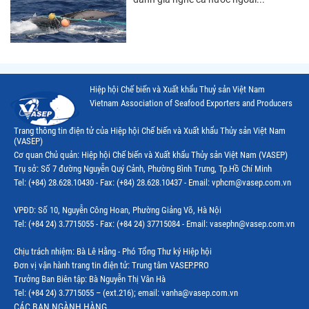
Thị trường Việt Nam
Hiệp hội Chế biến và Xuất khẩu Thuỷ sản Việt Nam
Vietnam Association of Seafood Exporters and Producers
Trang thông tin điện tử của Hiệp hội Chế biến và Xuất khẩu Thủy sản Việt Nam
(VASEP)
Cơ quan Chủ quản: Hiệp hội Chế biến và Xuất khẩu Thủy sản Việt Nam (VASEP)
Trụ sở: Số 7 đường Nguyễn Quý Cảnh, Phường Bình Trưng, Tp.Hồ Chí Minh
Tel: (+84) 28.628.10430 - Fax: (+84) 28.628.10437 - Email: vphcm@vasep.com.vn
VPĐD: Số 10, Nguyễn Công Hoan, Phường Giảng Võ, Hà Nội
Tel: (+84 24) 3.7715055 - Fax: (+84 24) 37715084 - Email: vasephn@vasep.com.vn
Chịu trách nhiệm: Bà Lê Hằng - Phó Tổng Thư ký Hiệp hội
Đơn vị vận hành trang tin điện tử: Trung tâm VASEP.PRO
Trưởng Ban Biên tập: Bà Nguyễn Thị Vân Hà
Tel: (+84 24) 3.7715055 – (ext.216); email: vanha@vasep.com.vn
CÁC BAN NGÀNH HÀNG