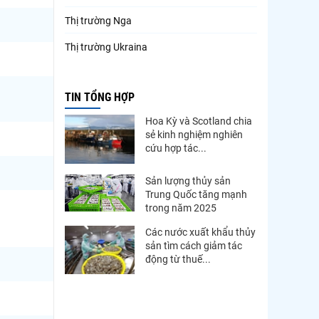
Thị trường Nga
Thị trường Ukraina
Thị trường French Polynesia
TIN TỔNG HỢP
Thị trường Trung Quốc
Hoa Kỳ và Scotland chia
Thị trường Papua New Guinea
sẻ kinh nghiệm nghiên
cứu hợp tác...
Thị trường New Zealand
Thị trường Đài Loan
Sản lượng thủy sản
Trung Quốc tăng mạnh
Thị trường Hàn Quốc
trong năm 2025
Thị trường Mỹ
Các nước xuất khẩu thủy
sản tìm cách giảm tác
Thị trường EU
động từ thuế...
Thị trường Nhật Bản
Thị trường Việt Nam