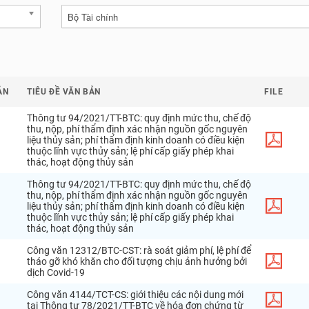
Bộ Tài chính
ẢN
TIÊU ĐỀ VĂN BẢN
FILE
Thông
tư
94
/
2021
/
TT
-
BTC
:
quy
định
mức
thu
,
chế
độ
thu
,
nộp
,
phí
thẩm
định
xác
nhận
nguồn
gốc
nguyên
liệu
thủy
sản
;
phí
thẩm
định
kinh
doanh
có
điều
kiện
thuộc
lĩnh
vực
thủy
sản
;
lệ
phí
cấp
giấy
phép
khai
thác
,
hoạt
động
thủy
sản
Thông
tư
94
/
2021
/
TT
-
BTC
:
quy
định
mức
thu
,
chế
độ
thu
,
nộp
,
phí
thẩm
định
xác
nhận
nguồn
gốc
nguyên
liệu
thủy
sản
;
phí
thẩm
định
kinh
doanh
có
điều
kiện
thuộc
lĩnh
vực
thủy
sản
;
lệ
phí
cấp
giấy
phép
khai
thác
,
hoạt
động
thủy
sản
Công
văn
12312
/
BTC
-
CST
:
rà
soát
giảm
phí
,
lệ
phí
để
tháo
gỡ
khó
khăn
cho
đối
tượng
chịu
ảnh
hưởng
bởi
dịch
Covid
-
19
Công
văn
4144
/
TCT
-
CS
:
giới
thiệu
các
nội
dung
mới
tại
Thông
tư
78
/
2021
/
TT
-
BTC
về
hóa
đơn
chứng
từ