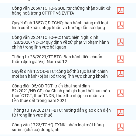
Công
văn
2669
/
TCHQ
-
GSQL
:
tự
chứng
nhận
xuất
xứ
hàng
hoá
trong
CPTPP
và
EVFTA
Quyết
định
1357
/
QĐ
-
TCHQ
:
ban
hành
bảng
mã
loại
hình
xuất
khẩu
,
nhập
khẩu
và
hướng
dẫn
sử
dụng
Công
văn
2224
/
TCHQ
-
PC
:
thực
hiện
Nghị
định
128
/
2020
/
NĐ
-
CP
quy
định
về
xử
phạt
vi
phạm
hành
chính
trong
lĩnh
vực
hải
quan
Thông
tư
28
/
2021
/
TT
-
BTC
:
Ban
hành
tiêu
chuẩn
thẩm
định
giá
Việt
Nam
số
12
Quyết
định
12
/
QĐ
-
BTC
:
công
bố
thủ
tục
hành
chính
mới
ban
hành
/
bị
bãi
bỏ
trong
lĩnh
vực
chứng
khoán
Công
điện
05
/
CĐ
-
TCT
:
triển
khai
nghị
định
52
/
2021
/
NĐ
-
CP
của
Chính
phủ
gia
hạn
thời
hạn
nộp
thuế
GTGT
,
thuế
TNDN
,
thuế
thu
nhập
cá
nhân
và
tiền
thuê
đất
trong
năm
2021
Thông
tư
19
/
2021
/
TT
-
BTC
:
hướng
dẫn
giao
dịch
điện
tử
trong
lĩnh
vực
thuế
Công
văn
1723
/
TCHQ
-
TXNK
:
phân
loại
mặt
hàng
surimi
(
chả
cá
)
đông
lạnh