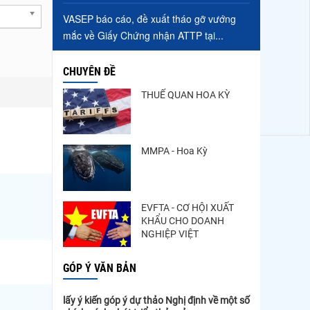
VASEP báo cáo, đề xuất tháo gỡ vướng
mắc về Giấy Chứng nhận ATTP tại...
CHUYÊN ĐỀ
THUẾ QUAN HOA KỲ
MMPA - Hoa Kỳ
EVFTA - CƠ HỘI XUẤT
KHẨU CHO DOANH
NGHIỆP VIỆT
GÓP Ý VĂN BẢN
lấy ý kiến góp ý dự thảo Nghị định về một số