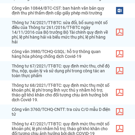
Công
văn
10844
/
BTC
-
CST
:
ban
hành
văn
bản
quy
định
thu
phí
thẩm
định
cấp
giấy
phép
môi
trường
Thông
tư
74
/
2021
/
TT
-
BTC
:
sửa
đổi
,
bổ
sung
một
số
điều
của
Thông
tư
261
/
2016
/
TT
-
BTC
ngày
14
/
11
/
2016
của
Bộ
trưởng
Bộ
Tài
chính
quy
định
về
phí
,
lệ
phí
hàng
hải
và
biểu
mức
thu
phí
,
lệ
phí
hàng
hải
Công
văn
3980
/
TCHQ
-
GSQL
:
hỗ
trợ
thông
quan
hàng
hóa
phòng
chống
dịch
Covid
-
19
Thông
tư
67
/
2021
/
TT
-
BTC
:
quy
định
mức
thu
,
chế
độ
thu
,
nộp
,
quản
lý
và
sử
dụng
phí
trong
công
tác
an
toàn
thực
phẩm
Thông
tư
68
/
2021
/
TT
-
BTC
:
quy
định
mức
thu
một
số
khoản
phí
,
lệ
phí
trong
lĩnh
vực
thú
y
nhằm
hỗ
trợ
,
tháo
gỡ
khó
khăn
cho
đối
tượng
chịu
ảnh
hưởng
bởi
dịch
Covid
-
19
.
Công
văn
3760
/
TCHQ
-
CNTT
:
tra
cứu
C
/
O
mẫu
D
điện
tử
Thông
tư
47
/
2021
/
TT
-
BTC
:
quy
định
mức
thu
một
số
khoản
phí
,
lệ
phí
nhằm
hỗ
trợ
,
tháo
gỡ
khó
khăn
cho
đối
tượng
chịu
ảnh
hưởng
bởi
dịch
COVID
-
19