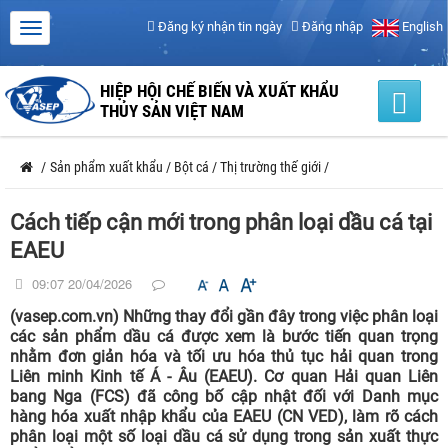
Đăng ký nhận tin ngày
Đăng nhập
English
HIỆP HỘI CHẾ BIẾN VÀ XUẤT KHẨU
THỦY SẢN VIỆT NAM
/
Sản phẩm xuất khẩu
/
Bột cá
/
Thị trường thế giới
/
Cách tiếp cận mới trong phân loại dầu cá tại
EAEU
09:07 20/04/2026
(vasep.com.vn) Những thay đổi gần đây trong việc phân loại
các sản phẩm dầu cá được xem là bước tiến quan trọng
nhằm đơn giản hóa và tối ưu hóa thủ tục hải quan trong
Liên minh Kinh tế Á - Âu (EAEU). Cơ quan Hải quan Liên
bang Nga (FCS) đã công bố cập nhật đối với Danh mục
hàng hóa xuất nhập khẩu của EAEU (CN VED), làm rõ cách
phân loại một số loại dầu cá sử dụng trong sản xuất thực