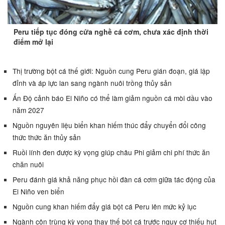
Peru tiếp tục đóng cửa nghề cá cơm, chưa xác định thời
điểm mở lại
Thị trường bột cá thế giới: Nguồn cung Peru gián đoạn, giá lập
đỉnh và áp lực lan sang ngành nuôi trồng thủy sản
Ấn Độ cảnh báo El Niño có thể làm giảm nguồn cá mòi dầu vào
năm 2027
Nguồn nguyên liệu biển khan hiếm thúc đẩy chuyển đổi công
thức thức ăn thủy sản
Ruồi lính đen được kỳ vọng giúp châu Phi giảm chi phí thức ăn
chăn nuôi
Peru đánh giá khả năng phục hồi đàn cá cơm giữa tác động của
El Niño ven biển
Nguồn cung khan hiếm đẩy giá bột cá Peru lên mức kỷ lục
Ngành côn trùng kỳ vọng thay thế bột cá trước nguy cơ thiếu hụt