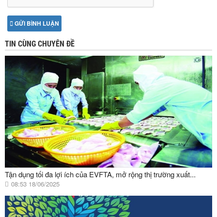
GỬI BÌNH LUẬN
TIN CÙNG CHUYÊN ĐỀ
Tận dụng tối đa lợi ích của EVFTA, mở rộng thị trường xuất...
08:53 18/06/2025