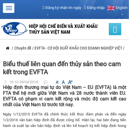
Đăng ký nhận tin ngày
Đăng nhập
English
HIỆP HỘI CHẾ BIẾN VÀ XUẤT KHẨU
THỦY SẢN VIỆT NAM
/
Chuyên đề
/
EVFTA - CƠ HỘI XUẤT KHẨU CHO DOANH NGHIỆP VIỆT
/
Biểu thuế liên quan đến thủy sản theo cam
kết trong EVFTA
16:10 04/04/2018
Hiệp định thương mại tự do Việt Nam – EU (EVFTA) là một
FTA thế hệ mới giữa Việt Nam và 28 nước thành viên EU.
EVFTA có phạm vi cam kết rộng và mức độ cam kết cao
nhất của Việt Nam từ trước tới nay.
Ngày 1/12/2015 EVFTA đã chính thức kết thúc đàm phán và đến ngày
1/2/2016 văn bản hiệp định đã được công bố. Hiện tại, hai bên đang tiến
hành rà soát lại văn bản hiệp định và lên kế hoạch ký kết hiệp định trong