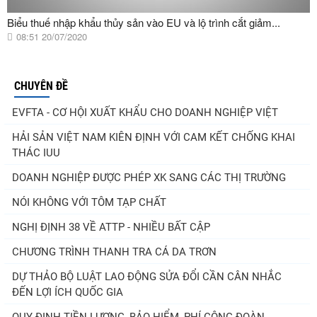
Biểu thuế nhập khẩu thủy sản vào EU và lộ trình cắt giảm...
08:51 20/07/2020
CHUYÊN ĐỀ
EVFTA - CƠ HỘI XUẤT KHẨU CHO DOANH NGHIỆP VIỆT
HẢI SẢN VIỆT NAM KIÊN ĐỊNH VỚI CAM KẾT CHỐNG KHAI
THÁC IUU
DOANH NGHIỆP ĐƯỢC PHÉP XK SANG CÁC THỊ TRƯỜNG
NÓI KHÔNG VỚI TÔM TẠP CHẤT
NGHỊ ĐỊNH 38 VỀ ATTP - NHIỀU BẤT CẬP
CHƯƠNG TRÌNH THANH TRA CÁ DA TRƠN
DỰ THẢO BỘ LUẬT LAO ĐỘNG SỬA ĐỔI CẦN CÂN NHẮC
ĐẾN LỢI ÍCH QUỐC GIA
QUY ĐỊNH TIỀN LƯƠNG, BẢO HIỂM, PHÍ CÔNG ĐOÀN