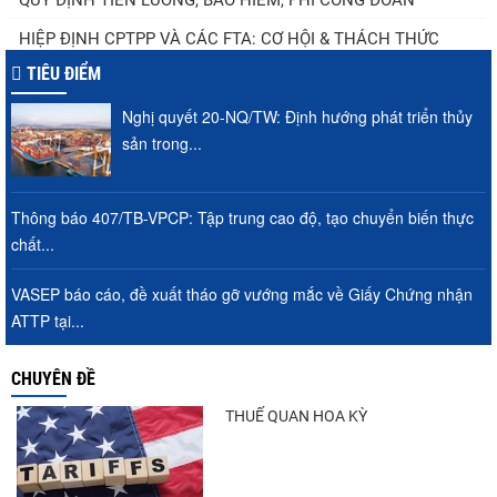
HIỆP ĐỊNH CPTPP VÀ CÁC FTA: CƠ HỘI & THÁCH THỨC
TIÊU ĐIỂM
Nghị quyết 20-NQ/TW: Định hướng phát triển thủy
sản trong...
Thông báo 407/TB-VPCP: Tập trung cao độ, tạo chuyển biến thực
chất...
VASEP báo cáo, đề xuất tháo gỡ vướng mắc về Giấy Chứng nhận
ATTP tại...
CHUYÊN ĐỀ
THUẾ QUAN HOA KỲ