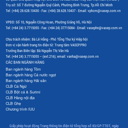
Trụ sở: Số 7 đường Nguyễn Quý Cảnh, Phường Bình Trưng, Tp.Hồ Chí Minh
Tel: (+84) 28.628.10430 - Fax: (+84) 28.628.10437 - Email: vphcm@vasep.com.vn
VPĐD: Số 10, Nguyễn Công Hoan, Phường Giảng Võ, Hà Nội
Tel: (+84 24) 3.7715055 - Fax: (+84 24) 37715084 - Email: vasephn@vasep.com.vn
Chịu trách nhiệm: Bà Lê Hằng - Phó Tổng Thư ký Hiệp hội
Đơn vị vận hành trang tin điện tử: Trung tâm VASEP.PRO
Trưởng Ban Biên tập: Bà Nguyễn Thị Vân Hà
Tel: (+84 24) 3.7715055 – (ext.216); email: vanha@vasep.com.vn
CÁC BAN NGÀNH HÀNG
Ban ngành hàng Tôm
Ban ngành hàng Cá nước ngọt
Ban ngành hàng Hải sản
CLB Cá Ngừ
CLB Bột cá & Surimi
CLB Hàng nội địa
CLB Ghẹ
Chương trình IUU
Giấy phép hoạt động Trang thông tin điện tử tổng hợp số 83/GP-TTĐT, ngày