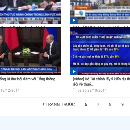
Cải cách thủ tục hành chính trong
[Video] Bộ Tài chính chủ trì thanh tr
 Hải quan
thu phụ phí của...
 26/03/2015
11:22 19/03/2015
Tổng Bí thư hội đàm với Tổng thống
[Video] Bộ Tài chính lấy ý kiến dự 
đổi về thuế...
 16/12/2014
08:36 28/10/2014
TRANG TRƯỚC
6
7
8
9