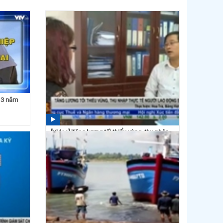
u 3 năm
[Video] Tăng lương tối thiểu vùng, thu nhập
thực tế người...
09:08 25/08/2016