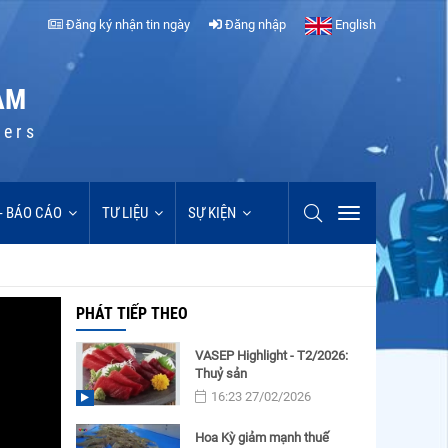
Đăng ký nhận tin ngày
Đăng nhập
English
AM
cers
 - BÁO CÁO
TƯ LIỆU
SỰ KIỆN
PHÁT TIẾP THEO
VASEP Highlight - T2/2026:
Thuỷ sản
16:23 27/02/2026
Hoa Kỳ giảm mạnh thuế