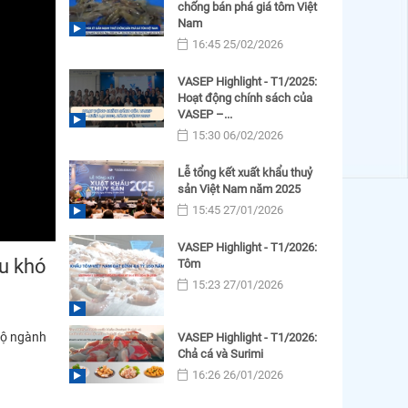
chống bán phá giá tôm Việt
Nam
16:45 25/02/2026
VASEP Highlight - T1/2025:
Hoạt động chính sách của
VASEP –...
15:30 06/02/2026
Lễ tổng kết xuất khẩu thuỷ
sản Việt Nam năm 2025
15:45 27/01/2026
VASEP Highlight - T1/2026:
ều khó
Tôm
15:23 27/01/2026
bộ ngành
VASEP Highlight - T1/2026:
Chả cá và Surimi
16:26 26/01/2026