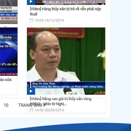
[Video] Hàng thủy sản bị trả về vẫn phải nộp
thuế
10:05 16/12/2014
a việc
thảo sửa
[Video] Nâng cao giá trị thủy sản vùng
ĐBSCL: Nhìn từ Nghị...
10
TRANG SAU
14:59 30/09/2014