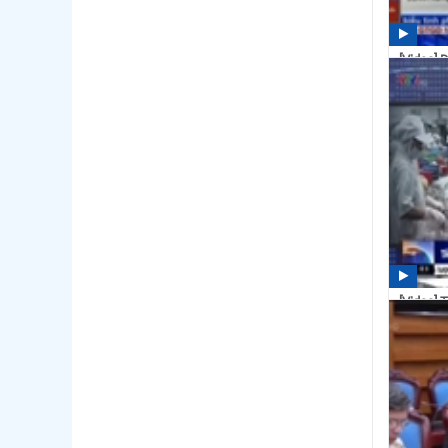
[Video] 
hàng cho
09:32
[Video] 
xuất khẩu
15:51