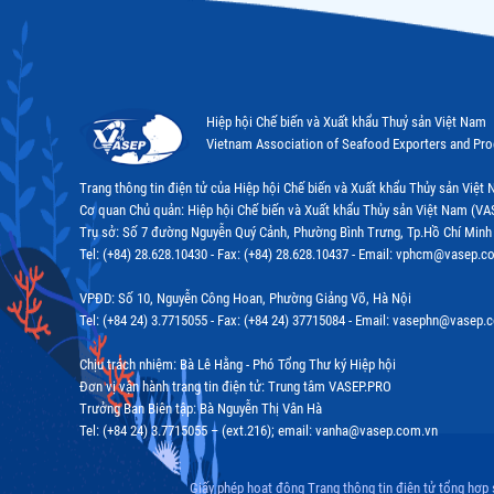
Hiệp hội Chế biến và Xuất khẩu Thuỷ sản Việt Nam
Vietnam Association of Seafood Exporters and Pr
Trang thông tin điện tử của Hiệp hội Chế biến và Xuất khẩu Thủy sản Việ
Cơ quan Chủ quản: Hiệp hội Chế biến và Xuất khẩu Thủy sản Việt Nam (VA
Trụ sở: Số 7 đường Nguyễn Quý Cảnh, Phường Bình Trưng, Tp.Hồ Chí Minh
Tel: (+84) 28.628.10430 - Fax: (+84) 28.628.10437 - Email: vphcm@vasep.c
VPĐD: Số 10, Nguyễn Công Hoan, Phường Giảng Võ, Hà Nội
Tel: (+84 24) 3.7715055 - Fax: (+84 24) 37715084 - Email: vasephn@vasep.
Chịu trách nhiệm: Bà Lê Hằng - Phó Tổng Thư ký Hiệp hội
Đơn vị vận hành trang tin điện tử: Trung tâm VASEP.PRO
Trưởng Ban Biên tập: Bà Nguyễn Thị Vân Hà
Tel: (+84 24) 3.7715055 – (ext.216); email: vanha@vasep.com.vn
Giấy phép hoạt động Trang thông tin điện tử tổng hợp