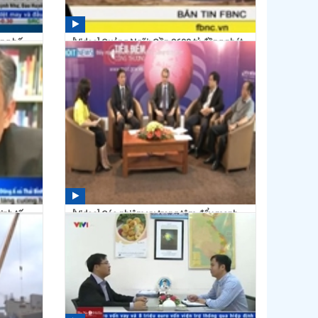
ông bố
[Video] Quảng Ngãi: Gần 2600 tỷ đồng phát
triển thủy sản
14:56 30/09/2015
inh tế
[Video] Các nhiệm vụ trọng tâm đẩy mạnh
tiêu thụ XK nông...
14:24 24/04/2015