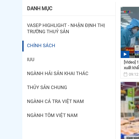
DANH MỤC
VASEP HIGHLIGHT - NHẬN ĐỊNH THỊ
TRƯỜNG THUỶ SẢN
CHÍNH SÁCH
IUU
[Video] 
xuất kh
NGÀNH HẢI SẢN KHAI THÁC
09:12
THỦY SẢN CHUNG
NGÀNH CÁ TRA VIỆT NAM
NGÀNH TÔM VIỆT NAM