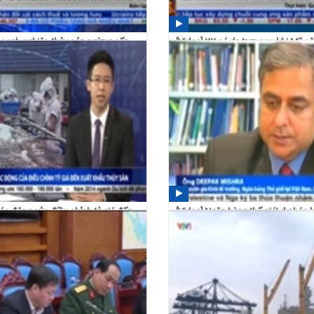
Doanh nghiệp thủy sản ngừng cấp
[Video] XK cá da trơn sau khi Mỹ c
 Big C do...
Chương trình giám...
 09/05/2016
16:36 16/12/2015
Tác động của điều chỉnh tỷ giá đến
[Video] Ngân hàng thế giới dự báo k
 thủy...
Việt Nam khởi sắc
 12/05/2015
16:15 08/05/2015