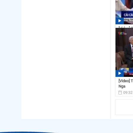
[Video] 
lĩnh vực
14:36
[Video] 
Nga
09:32