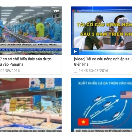
17 cơ sở chế biến thủy sản được
[Video] Tái cơ cấu nông nghiệp sa
ẩu vào Panama
triển khai
 06/09/2016
14:43 30/08/2016