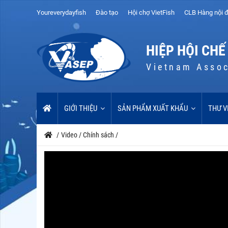
Youreverydayfish
Đào tạo
Hội chợ VietFish
CLB Hàng nội đ
HIỆP HỘI CHẾ
Vietnam Assoc
GIỚI THIỆU
SẢN PHẨM XUẤT KHẨU
THƯ V
/
Video
/
Chính sách
/