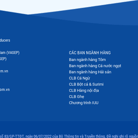
oducers
t Nam (VASEP)
CÁC BAN NGÀNH HÀNG
SEP)
Ban ngành hàng Tôm
Ban ngành hàng Cá nước ngọt
om.vn
Ban ngành hàng Hải sản
CLB Cá Ngừ
CLB Bột cá & Surimi
com.vn
CLB Hàng nội địa
CLB Ghẹ
Chương trình IUU
 số 83/GP-TTĐT, ngày 06/07/2022 của Bộ Thông tin và Truyền thông. Đề nghị ghi rõ nguồn