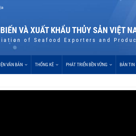
ịa
 BIẾN VÀ XUẤT KHẨU THỦY SẢN VIỆT N
iation of Seafood Exporters and Produ
IỆN VĂN BẢN
THỐNG KÊ
PHÁT TRIỂN BỀN VỮNG
BẢN TIN