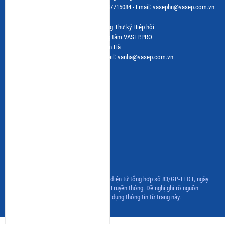
Tel: (+84 24) 3.7715055 - Fax: (+84 24) 37715084 - Email: vasephn@vasep.com.vn
Chịu trách nhiệm: Bà Lê Hằng - Phó Tổng Thư ký Hiệp hội
Đơn vị vận hành trang tin điện tử: Trung tâm VASEP.PRO
Trưởng Ban Biên tập: Bà Nguyễn Thị Vân Hà
Tel: (+84 24) 3.7715055 – (ext.216); email: vanha@vasep.com.vn
CÁC BAN NGÀNH HÀNG
Ban ngành hàng Tôm
Ban ngành hàng Cá nước ngọt
Ban ngành hàng Hải sản
CLB Cá Ngừ
CLB Bột cá & Surimi
CLB Hàng nội địa
CLB Ghẹ
Chương trình IUU
Giấy phép hoạt động Trang thông tin điện tử tổng hợp số 83/GP-TTĐT, ngày
06/07/2022 của Bộ Thông tin và Truyền thông. Đề nghị ghi rõ nguồn
www.vasep.com.vn khi sử dụng thông tin từ trang này.