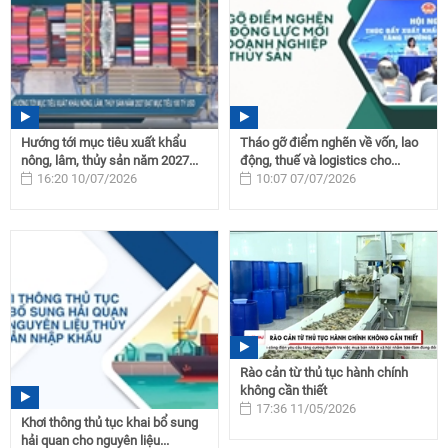
Hướng tới mục tiêu xuất khẩu
Tháo gỡ điểm nghẽn về vốn, lao
nông, lâm, thủy sản năm 2027...
động, thuế và logistics cho...
16:20 10/07/2026
10:07 07/07/2026
Rào cản từ thủ tục hành chính
không cần thiết
17:36 11/05/2026
Khơi thông thủ tục khai bổ sung
hải quan cho nguyên liệu...