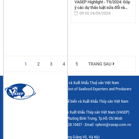
VASEP Highlight - T9/2024: Góp
ý các dự thảo luật sửa đổi và...
09:55 24/09/2024
1
2
3
4
5
TRANG SAU
Hiệp hội Chế biến và Xuất khẩu Thuỷ sản Việt Nam
Vietnam Association of Seafood Exporters and Producers
Trang thông tin điện tử của Hiệp hội Chế biến và Xuất khẩu Thủy sản Việt Nam
(VASEP)
Cơ quan Chủ quản: Hiệp hội Chế biến và Xuất khẩu Thủy sản Việt Nam (VASEP)
Trụ sở: Số 7 đường Nguyễn Quý Cảnh, Phường Bình Trưng, Tp.Hồ Chí Minh
Tel: (+84) 28.628.10430 - Fax: (+84) 28.628.10437 - Email: vphcm@vasep.com.vn
VPĐD: Số 10, Nguyễn Công Hoan, Phường Giảng Võ, Hà Nội