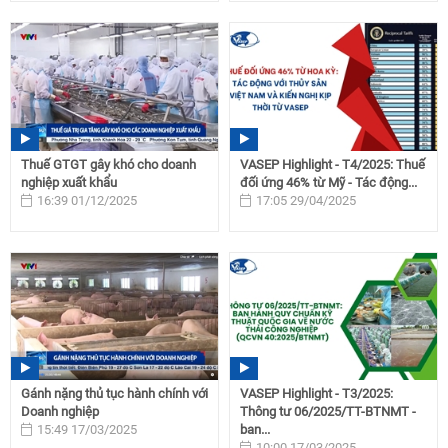
Thuế GTGT gây khó cho doanh
VASEP Highlight - T4/2025: Thuế
nghiệp xuất khẩu
đối ứng 46% từ Mỹ - Tác động...
16:39 01/12/2025
17:05 29/04/2025
Gánh nặng thủ tục hành chính với
VASEP Highlight - T3/2025:
Doanh nghiệp
Thông tư 06/2025/TT-BTNMT -
15:49 17/03/2025
ban...
10:00 17/03/2025