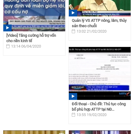
Quản lý VS ATTP nông, lâm, thủy
sản theo chuỗi
13:02 21/02/2020
[Video] Tăng cường hỗ trợ vốn
cho nền kinh tế
13:14 06/04/2020
Đối thoại - Chủ đề: Thủ tục công
bố phù hợp ATTP tại NĐ...
13:55 19/02/2020