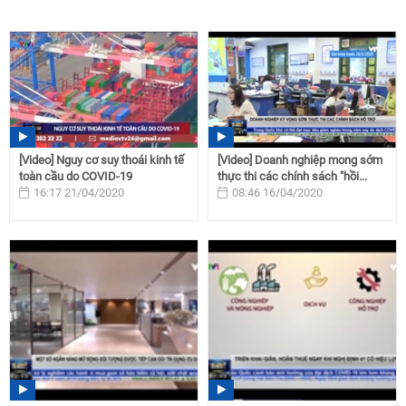
[Video] Nguy cơ suy thoái kinh tế
[Video] Doanh nghiệp mong sớm
toàn cầu do COVID-19
thực thi các chính sách "hồi...
16:17 21/04/2020
08:46 16/04/2020