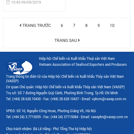
10:45 09/09/2019
TRANG TRƯỚC
6
7
8
9
10
TRANG SAU
Hiệp hội Chế biến và Xuất khẩu Thuỷ sản Việt Nam
Vietnam Association of Seafood Exporters and Producers
Trang thông tin điện tử của Hiệp hội Chế biến và Xuất khẩu Thủy sản Việt Nam
(VASEP)
Cơ quan Chủ quản: Hiệp hội Chế biến và Xuất khẩu Thủy sản Việt Nam (VASEP)
Trụ sở: Số 7 đường Nguyễn Quý Cảnh, Phường Bình Trưng, Tp.Hồ Chí Minh
Tel: (+84) 28.628.10430 - Fax: (+84) 28.628.10437 - Email: vphcm@vasep.com.vn
VPĐD: Số 10, Nguyễn Công Hoan, Phường Giảng Võ, Hà Nội
Tel: (+84 24) 3.7715055 - Fax: (+84 24) 37715084 - Email: vasephn@vasep.com.vn
Chịu trách nhiệm: Bà Lê Hằng - Phó Tổng Thư ký Hiệp hội