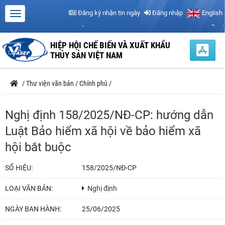
Đăng ký nhận tin ngày
Đăng nhập
English
HIỆP HỘI CHẾ BIẾN VÀ XUẤT KHẨU
THỦY SẢN VIỆT NAM
/
Thư viện văn bản
/
Chính phủ
/
Nghị định 158/2025/NĐ-CP: hướng dẫn
Luật Bảo hiểm xã hội về bảo hiểm xã
hội bắt buộc
SỐ HIỆU:
158/2025/NĐ-CP
LOẠI VĂN BẢN:
Nghị định
NGÀY BAN HÀNH:
25/06/2025