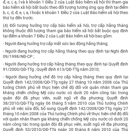
đ, e, i, a, l và k khoản 1 Điều 2 của Luật Bảo hiểm xã hội thì tham gia
bảo hiểm xã hội bắt buộc theo đối tượng tương ứng quy định tại điểm
b, c, d, đ, e, i, a, l hoặc k khoản 1 Điều 2 của Luật Bảo hiểm xã hội theo
thứ tự đến trước.
(4) Đối tượng hưởng trợ cấp bảo hiểm xã hội, trợ cấp hằng tháng
không thuộc đối tượng tham gia bảo hiểm xã hội bắt buộc quy định
tại điểm a khoản 7 Điều 2 của Luật Bảo hiểm xã hội bao gồm:
- Người đang hưởng trợ cấp mất sức lao động hằng tháng;
- Người đang hưởng trợ cấp hằng tháng theo quy định tại Nghị định
09/1998/NĐ-CP ;
- Người đang hưởng trợ cấp hằng tháng theo quy định tại Quyết định
91/2000/QĐ-TTg ; Quyết định 613/QĐ-TTg năm 2010;
- Người đang hưởng chế độ trợ cấp hằng tháng theo quy định tại
Quyết định 142/2008/QĐ-TTg ngày 27 tháng 10 năm 2008 của Thủ
tướng Chính phủ về thực hiện chế độ đối với quân nhân tham gia
kháng chiến chống Mỹ cứu nước có dưới 20 năm công tác trong
quân đội đã phục viên, xuất ngũ về địa phương; Quyết định
38/2010/QĐ-TTg ngày 06 tháng 5 năm 2010 của Thủ tướng Chính
phủ về việc sửa đổi, bổ sung Quyết định 142/2008/QĐ-TTg ngày 27
tháng 10 năm 2008 của Thủ tướng Chính phủ về thực hiện chế độ đối
với quân nhân tham gia kháng chiến chống Mỹ cứu nước có dưới 20
năm công tác trong quân đội đã phục viên, xuất ngũ về địa phương;
Quyết định 53/2010/QĐ-TTg ngày 20 tháng 8 năm 2010 của Thủ