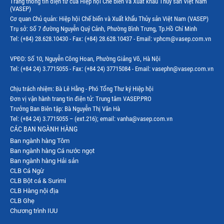
Trang thông tin điện tử của Hiệp hội Chế biến và Xuất khẩu Thủy sản Việt Nam
(VASEP)
Cơ quan Chủ quản: Hiệp hội Chế biến và Xuất khẩu Thủy sản Việt Nam (VASEP)
Trụ sở: Số 7 đường Nguyễn Quý Cảnh, Phường Bình Trưng, Tp.Hồ Chí Minh
Tel: (+84) 28.628.10430 - Fax: (+84) 28.628.10437 - Email: vphcm@vasep.com.vn
VPĐD: Số 10, Nguyễn Công Hoan, Phường Giảng Võ, Hà Nội
Tel: (+84 24) 3.7715055 - Fax: (+84 24) 37715084 - Email: vasephn@vasep.com.vn
Chịu trách nhiệm: Bà Lê Hằng - Phó Tổng Thư ký Hiệp hội
Đơn vị vận hành trang tin điện tử: Trung tâm VASEP.PRO
Trưởng Ban Biên tập: Bà Nguyễn Thị Vân Hà
Tel: (+84 24) 3.7715055 – (ext.216); email: vanha@vasep.com.vn
CÁC BAN NGÀNH HÀNG
Ban ngành hàng Tôm
Ban ngành hàng Cá nước ngọt
Ban ngành hàng Hải sản
CLB Cá Ngừ
CLB Bột cá & Surimi
CLB Hàng nội địa
CLB Ghẹ
Chương trình IUU