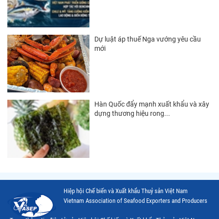
Thị trường Đài Loan
Thị trường Hàn Quốc
Thị trường Mỹ
Dự luật áp thuế Nga vướng yêu cầu
mới
Thị trường EU
Thị trường Nhật Bản
Thị trường Việt Nam
Hàn Quốc đẩy mạnh xuất khẩu và xây
dựng thương hiệu rong...
Hiệp hội Chế biến và Xuất khẩu Thuỷ sản Việt Nam
Vietnam Association of Seafood Exporters and Producers