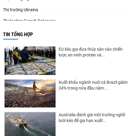
Thị trường Ukraina
Thị trường French Polynesia
Thị trường Trung Quốc
TIN TỔNG HỢP
Thị trường Papua New Guinea
EU kêu gọi đưa thủy sản vào chiến
Thị trường New Zealand
lược an ninh protein và...
Thị trường Đài Loan
Thị trường Hàn Quốc
Xuất khẩu ngành nuôi cá Brazil giảm
34% trong nửa đầu năm...
Thị trường Mỹ
Thị trường EU
Thị trường Nhật Bản
Australia đánh giá môi trường nghề
lưới kéo để gia hạn xuất...
Thị trường Việt Nam