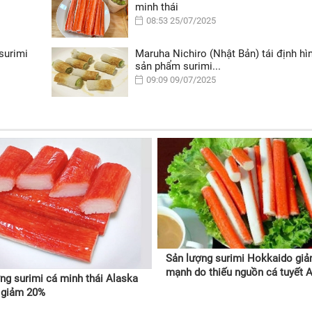
minh thái
08:53 25/07/2025
surimi
Maruha Nichiro (Nhật Bản) tái định hì
sản phẩm surimi...
09:09 09/07/2025
Sản lượng surimi Hokkaido gi
mạnh do thiếu nguồn cá tuyết 
ng surimi cá minh thái Alaska
 giảm 20%