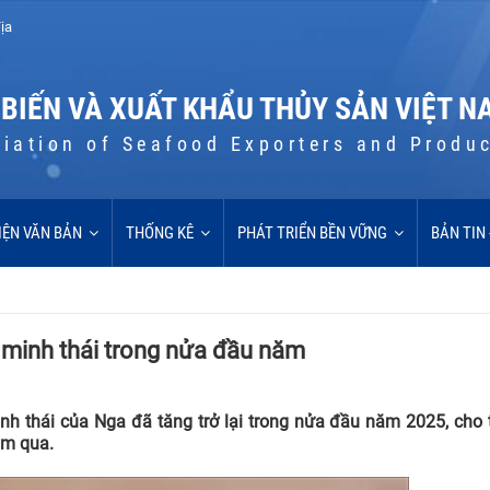
ịa
 BIẾN VÀ XUẤT KHẨU THỦY SẢN VIỆT N
iation of Seafood Exporters and Produ
IỆN VĂN BẢN
THỐNG KÊ
PHÁT TRIỂN BỀN VỮNG
BẢN TIN
á minh thái trong nửa đầu năm
nh thái của Nga đã tăng trở lại trong nửa đầu năm 2025, cho
ăm qua.