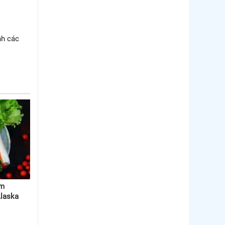
nh các
ảm
Alaska