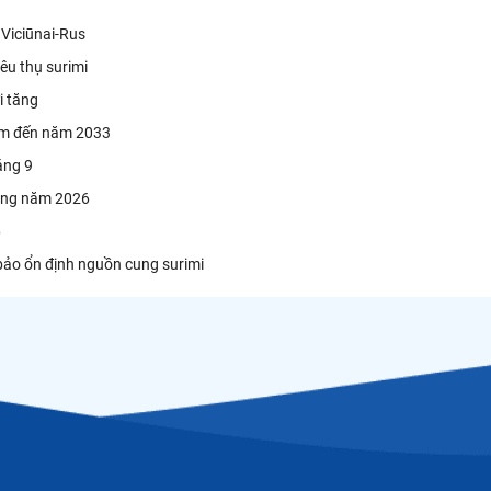
 Viciūnai-Rus
êu thụ surimi
i tăng
năm đến năm 2033
áng 9
rong năm 2026
6
ảo ổn định nguồn cung surimi