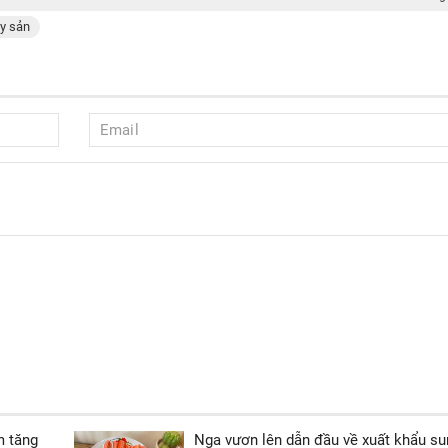
ủy sản
m tăng
Nga vươn lên dẫn đầu về xuất khẩu su