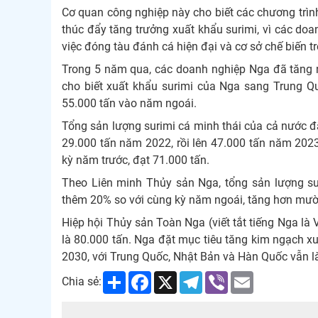
Cơ quan công nghiệp này cho biết các chương trìn
thúc đẩy tăng trưởng xuất khẩu surimi, vì các doa
việc đóng tàu đánh cá hiện đại và cơ sở chế biến tr
Trong 5 năm qua, các doanh nghiệp Nga đã tăng 
cho biết xuất khẩu surimi của Nga sang Trung 
55.000 tấn vào năm ngoái.
Tổng sản lượng surimi cá minh thái của cả nước đã
29.000 tấn năm 2022, rồi lên 47.000 tấn năm 202
kỳ năm trước, đạt 71.000 tấn.
Theo Liên minh Thủy sản Nga, tổng sản lượng su
thêm 20% so với cùng kỳ năm ngoái, tăng hơn mười
Hiệp hội Thủy sản Toàn Nga (viết tắt tiếng Nga l
là 80.000 tấn. Nga đặt mục tiêu tăng kim ngạch xu
2030, với Trung Quốc, Nhật Bản và Hàn Quốc vẫn l
Share
Facebook
X
Telegram
Viber
Email
Chia sẻ: