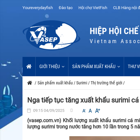
Youreverydayfish
Đào tạo
Hội chợ VietFish
CLB Hàng nội đ
HIỆP HỘI CHẾ
Vietnam Assoc
GIỚI THIỆU
SẢN PHẨM XUẤT KHẨU
THƯ V
/
Sản phẩm xuất khẩu
/
Surimi
/
Thị trường thế giới
/
Nga tiếp tục tăng xuất khẩu surimi c
09:15 04/09/2025
(vasep.com.vn) Khối lượng xuất khẩu surimi cá mi
lượng surimi trong nước tăng hơn 10 lần trong 5 n