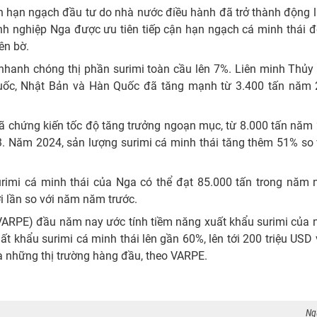
h hạn ngạch đầu tư do nhà nước điều hành đã trở thành động 
nh nghiệp Nga được ưu tiên tiếp cận hạn ngạch cá minh thái đ
ên bờ.
nhanh chóng thị phần surimi toàn cầu lên 7%. Liên minh Thủy
Quốc, Nhật Bản và Hàn Quốc đã tăng mạnh từ 3.400 tấn năm 
 chứng kiến ​​tốc độ tăng trưởng ngoạn mục, từ 8.000 tấn năm
3. Năm 2024, sản lượng surimi cá minh thái tăng thêm 51% so 
rimi cá minh thái của Nga có thể đạt 85.000 tấn trong năm n
 lần so với năm năm trước.
à VARPE) đầu năm nay ước tính tiềm năng xuất khẩu surimi của
ất khẩu surimi cá minh thái lên gần 60%, lên tới 200 triệu US
à những thị trường hàng đầu, theo VARPE.
Ng