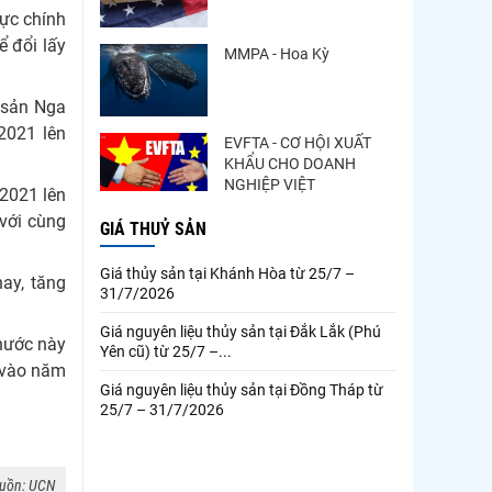
lực chính
ể đổi lấy
MMPA - Hoa Kỳ
 sản Nga
2021 lên
EVFTA - CƠ HỘI XUẤT
KHẨU CHO DOANH
NGHIỆP VIỆT
 2021 lên
với cùng
GIÁ THUỶ SẢN
Giá thủy sản tại Khánh Hòa từ 25/7 –
ay, tăng
31/7/2026
Giá nguyên liệu thủy sản tại Đắk Lắk (Phú
 nước này
Yên cũ) từ 25/7 –...
D vào năm
Giá nguyên liệu thủy sản tại Đồng Tháp từ
25/7 – 31/7/2026
uồn: UCN