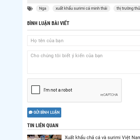
Nga
xuất khẩu surimi cá minh thái
thị trường th
BÌNH LUẬN BÀI VIẾT
GỬI BÌNH LUẬN
TIN LIÊN QUAN
Xuất khẩu chả cá và surimi Việt Na