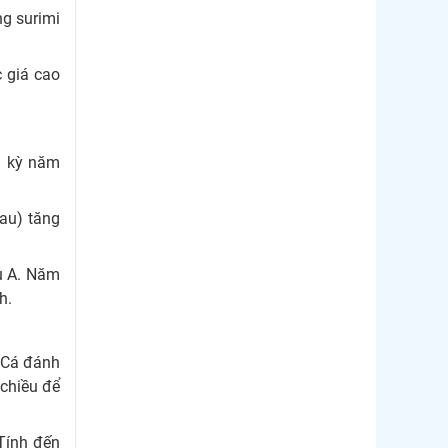
ng surimi
 giá cao
g kỳ năm
hau) tăng
vụ A. Năm
h.
 Cá đánh
 chiều để
 Tính đến