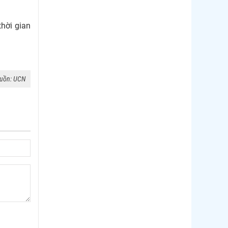
thời gian
uồn: UCN