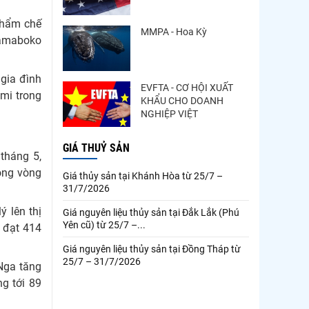
 phẩm chế
MMPA - Hoa Kỳ
 kamaboko
 gia đình
EVFTA - CƠ HỘI XUẤT
imi trong
KHẨU CHO DOANH
.
NGHIỆP VIỆT
GIÁ THUỶ SẢN
tháng 5,
rong vòng
Giá thủy sản tại Khánh Hòa từ 25/7 –
31/7/2026
ý lên thị
Giá nguyên liệu thủy sản tại Đắk Lắk (Phú
Yên cũ) từ 25/7 –...
, đạt 414
Giá nguyên liệu thủy sản tại Đồng Tháp từ
25/7 – 31/7/2026
 Nga tăng
ng tới 89