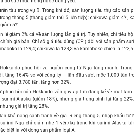
mà do sức mua trong nước đang yếu.
rên tàu trong vụ B. Trong khi đó, sản lượng tiêu thụ các sản
% trong tháng 5 (tháng giảm thứ 5 liên tiếp); chikuwa giảm 4%,
 giảm 5%.
lẻ giảm 2% cả về sản lượng lẫn giá trị. Tuy nhiên, chi tiêu hộ
hỉnh giá bán. Chỉ số giá tiêu dùng (CPI) đối với sản phẩm sur
maboko là 129,4; chikuwa là 128,3 và kamaboko chiên là 122,6
ại Hokkaido phục hồi và nguồn cung từ Nga tăng mạnh. Trong 
ái, tăng 16,4% so với cùng kỳ – lần đầu vượt mốc 1.000 tấn t
ợng đạt 3.780 tấn, tăng hơn 32%.
ự phục hồi của Hokkaido vẫn gây áp lực đáng kể về mặt tâm l
 surimi Alaska (giảm 18%), nhưng giá trung bình lại tăng 22%
nhưng giá trị tăng 28%.
 lẫn khả năng cạnh tranh về giá. Riêng tháng 5, nhập khẩu từ
surimi Nga chỉ giảm nhẹ 1 yên/kg trong khi surimi Alaska tă
ặc biệt là với dòng sản phẩm loại A.