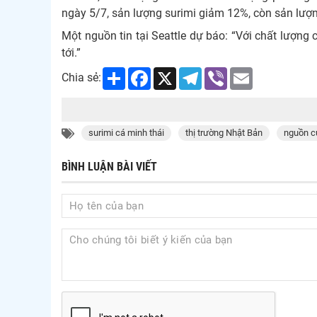
ngày 5/7, sản lượng surimi giảm 12%, còn sản lượn
Một nguồn tin tại Seattle dự báo: “Với chất lượng 
tới.”
Share
Facebook
X
Telegram
Viber
Email
Chia sẻ:
surimi cá minh thái
thị trường Nhật Bản
nguồn c
BÌNH LUẬN BÀI VIẾT