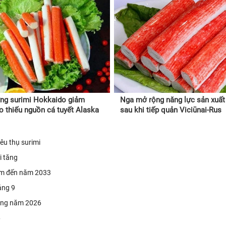
ng surimi Hokkaido giảm
Nga mở rộng năng lực sản xuất
 thiếu nguồn cá tuyết Alaska
sau khi tiếp quản Viciūnai-Rus
êu thụ surimi
i tăng
năm đến năm 2033
áng 9
rong năm 2026
6