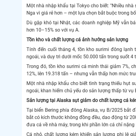
Một nhà nhập khẩu tại Tokyo cho biết: "Nhiều nhà
Nga vì giá rẻ hơn – một lựa chọn bắt buộc trong bối
Dù gặp khó tại Nhật, các doanh nghiệp Mỹ vẫn bá
hơn 10–15% so với vụ A.
Tồn kho và chất lượng cá ảnh hưởng sản lượng
Tính đến cuối tháng 4, tồn kho surimi đông lạnh
ngoái, và duy trì dưới mốc 50.000 tấn trong suốt 4
Trong đó, tồn kho surimi cá minh thái giảm 7%, ch
12%, lên 19.318 tấn – nhưng vẫn thấp hơn mức tru
Một nhà nhập khẩu cho biết tình trạng thiếu hụt 
ngoái, khan hiếm chủ yếu do sản lượng thấp từ v
Sản lượng tại Alaska sụt giảm do chất lượng cá k
Tại biển Bering phía đông Alaska, vụ B/2025 bắt
bắt có kích thước không đồng đều, dao động từ 200
đưa cá về nhà máy, trong khi phần lớn cá chỉ nặn
Cá nhỏ, chất lượng kém khiến sản lượng phi lê giả