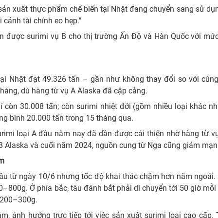
 sản xuất thực phẩm chế biến tại Nhật đang chuyển sang sử dụ
 cảnh tài chính eo hẹp."
n được surimi vụ B cho thị trường Ấn Độ và Hàn Quốc với mức
 tại Nhật đạt 49.326 tấn – gần như không thay đổi so với cùn
 tháng, dù hàng từ vụ A Alaska đã cập cảng.
ỉ còn 30.008 tấn; còn surimi nhiệt đới (gồm nhiều loại khác n
ng bình 20.000 tấn trong 15 tháng qua.
surimi loại A đầu năm nay đã dần được cải thiện nhờ hàng từ 
ụ B Alaska và cuối năm 2024, nguồn cung từ Nga cũng giảm mạn
ém
 đầu từ ngày 10/6 nhưng tốc độ khai thác chậm hơn năm ngoái.
–800g. Ở phía bắc, tàu đánh bắt phải di chuyển tới 50 giờ mỗi
g 200–300g.
m, ảnh hưởng trực tiếp tới việc sản xuất surimi loại cao cấp.