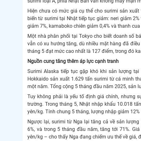
surimi loại A, phía Nhật Bản vẫn không mấy mặn 
Hiện chưa có mức giá cụ thể cho surimi sản xuất t
biến từ surimi tại Nhật tiếp tục giảm: neri giảm 2
giảm 7%, kamaboko chiên giảm 0,4% và thanh cua
Một nhà phân phối tại Tokyo cho biết doanh số bán 
vẫn có xu hướng tăng, dù nhiều mặt hàng đã điều c
tháng 5 đạt mức cao nhất là 127 điểm, trong đó ka
Nguồn cung tăng thêm áp lực cạnh tranh
Surimi Alaska tiếp tục gặp khó khi sản lượng t
Hokkaido sản xuất 1.629 tấn surimi từ cá minh th
một năm. Tổng cộng 5 tháng đầu năm 2025, sản lư
Tuy không phải là yếu tố định giá chính, nhưng s
trường. Trong tháng 5, Nhật nhập khẩu 10.018 tấn
yên/kg. Tính chung 5 tháng, lượng nhập giảm 12% 
Ngược lại, surimi từ Nga lại tăng cả về sản lượng
6%, và trong 5 tháng đầu năm, tăng tới 71%. Giá 
yên/kg – cho thấy Nga đang chiếm ưu thế về giá, đ