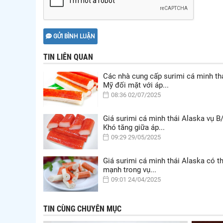
GỬI BÌNH LUẬN
TIN LIÊN QUAN
Các nhà cung cấp surimi cá minh th
Mỹ đối mặt với áp...
08:36 02/07/2025
Giá surimi cá minh thái Alaska vụ B
Khó tăng giữa áp...
09:29 29/05/2025
Giá surimi cá minh thái Alaska có t
mạnh trong vụ...
09:01 24/04/2025
TIN CÙNG CHUYÊN MỤC