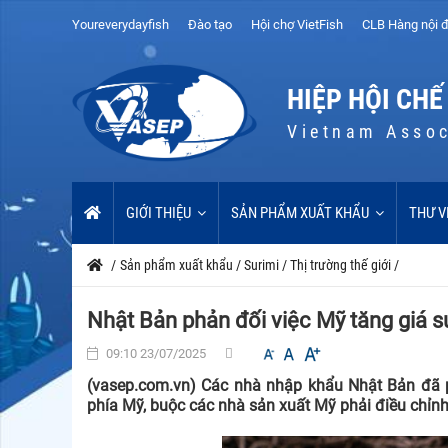
Youreverydayfish
Đào tạo
Hội chợ VietFish
CLB Hàng nội đ
HIỆP HỘI CHẾ
Vietnam Assoc
GIỚI THIỆU
SẢN PHẨM XUẤT KHẨU
THƯ V
/
Sản phẩm xuất khẩu
/
Surimi
/
Thị trường thế giới
/
Nhật Bản phản đối việc Mỹ tăng giá s
09:10 23/07/2025
(vasep.com.vn) Các nhà nhập khẩu Nhật Bản đã p
phía Mỹ, buộc các nhà sản xuất Mỹ phải điều chỉn