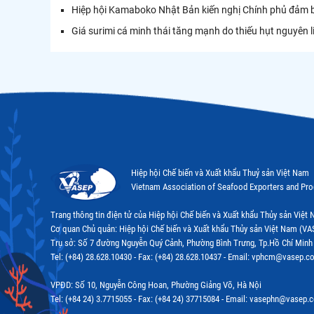
Hiệp hội Kamaboko Nhật Bản kiến nghị Chính phủ đảm b
Giá surimi cá minh thái tăng mạnh do thiếu hụt nguyên l
Hiệp hội Chế biến và Xuất khẩu Thuỷ sản Việt Nam
Vietnam Association of Seafood Exporters and Pr
Trang thông tin điện tử của Hiệp hội Chế biến và Xuất khẩu Thủy sản Việ
Cơ quan Chủ quản: Hiệp hội Chế biến và Xuất khẩu Thủy sản Việt Nam (VA
Trụ sở: Số 7 đường Nguyễn Quý Cảnh, Phường Bình Trưng, Tp.Hồ Chí Minh
Tel: (+84) 28.628.10430 - Fax: (+84) 28.628.10437 - Email: vphcm@vasep.c
VPĐD: Số 10, Nguyễn Công Hoan, Phường Giảng Võ, Hà Nội
Tel: (+84 24) 3.7715055 - Fax: (+84 24) 37715084 - Email: vasephn@vasep.