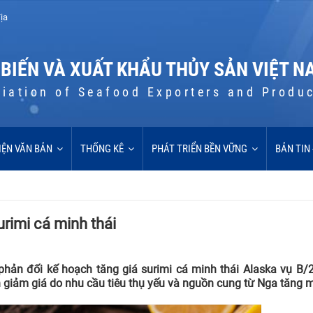
ịa
 BIẾN VÀ XUẤT KHẨU THỦY SẢN VIỆT N
iation of Seafood Exporters and Produ
IỆN VĂN BẢN
THỐNG KÊ
PHÁT TRIỂN BỀN VỮNG
BẢN TIN
urimi cá minh thái
hản đối kế hoạch tăng giá surimi cá minh thái Alaska vụ B/
h giảm giá do nhu cầu tiêu thụ yếu và nguồn cung từ Nga tăng 