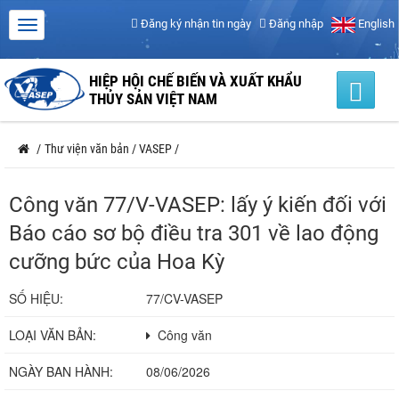
Đăng ký nhận tin ngày
Đăng nhập
English
HIỆP HỘI CHẾ BIẾN VÀ XUẤT KHẨU
THỦY SẢN VIỆT NAM
/
Thư viện văn bản
/
VASEP
/
Công văn 77/V-VASEP: lấy ý kiến đối với
Báo cáo sơ bộ điều tra 301 về lao động
cưỡng bức của Hoa Kỳ
SỐ HIỆU:
77/CV-VASEP
LOẠI VĂN BẢN:
Công văn
NGÀY BAN HÀNH:
08/06/2026