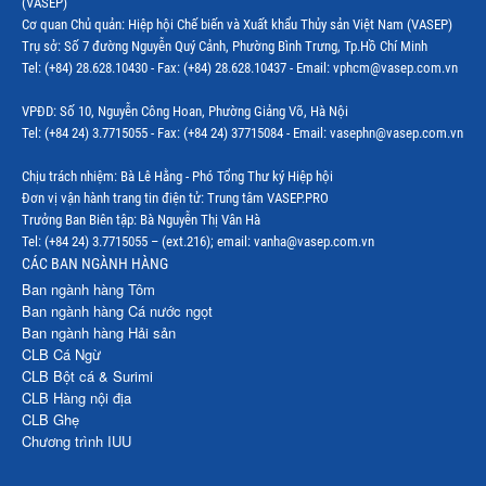
(VASEP)
Cơ quan Chủ quản: Hiệp hội Chế biến và Xuất khẩu Thủy sản Việt Nam (VASEP)
Trụ sở: Số 7 đường Nguyễn Quý Cảnh, Phường Bình Trưng, Tp.Hồ Chí Minh
Tel: (+84) 28.628.10430 - Fax: (+84) 28.628.10437 - Email: vphcm@vasep.com.vn
VPĐD: Số 10, Nguyễn Công Hoan, Phường Giảng Võ, Hà Nội
Tel: (+84 24) 3.7715055 - Fax: (+84 24) 37715084 - Email: vasephn@vasep.com.vn
Chịu trách nhiệm: Bà Lê Hằng - Phó Tổng Thư ký Hiệp hội
Đơn vị vận hành trang tin điện tử: Trung tâm VASEP.PRO
Trưởng Ban Biên tập: Bà Nguyễn Thị Vân Hà
Tel: (+84 24) 3.7715055 – (ext.216); email: vanha@vasep.com.vn
CÁC BAN NGÀNH HÀNG
Ban ngành hàng Tôm
Ban ngành hàng Cá nước ngọt
Ban ngành hàng Hải sản
CLB Cá Ngừ
CLB Bột cá & Surimi
CLB Hàng nội địa
CLB Ghẹ
Chương trình IUU