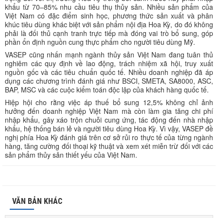
khẩu từ 70–85% nhu cầu tiêu thụ thủy sản. Nhiều sản phẩm của
Việt Nam có đặc điểm sinh học, phương thức sản xuất và phân
khúc tiêu dùng khác biệt với sản phẩm nội địa Hoa Kỳ, do đó không
phải là đối thủ cạnh tranh trực tiếp mà đóng vai trò bổ sung, góp
phần ổn định nguồn cung thực phẩm cho người tiêu dùng Mỹ.
VASEP cũng nhấn mạnh ngành thủy sản Việt Nam đang tuân thủ
nghiêm các quy định về lao động, trách nhiệm xã hội, truy xuất
nguồn gốc và các tiêu chuẩn quốc tế. Nhiều doanh nghiệp đã áp
dụng các chương trình đánh giá như BSCI, SMETA, SA8000, ASC,
BAP, MSC và các cuộc kiểm toán độc lập của khách hàng quốc tế.
Hiệp hội cho rằng việc áp thuế bổ sung 12,5% không chỉ ảnh
hưởng đến doanh nghiệp Việt Nam mà còn làm gia tăng chi phí
nhập khẩu, gây xáo trộn chuỗi cung ứng, tác động đến nhà nhập
khẩu, hệ thống bán lẻ và người tiêu dùng Hoa Kỳ. Vì vậy, VASEP đề
nghị phía Hoa Kỳ đánh giá trên cơ sở rủi ro thực tế của từng ngành
hàng, tăng cường đối thoại kỹ thuật và xem xét miễn trừ đối với các
sản phẩm thủy sản thiết yếu của Việt Nam.
VĂN BẢN KHÁC