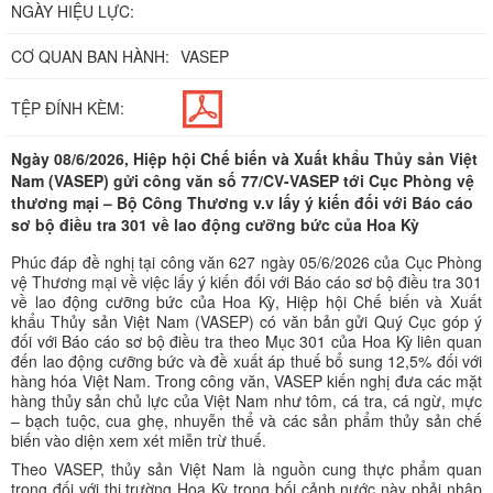
NGÀY HIỆU LỰC:
CƠ QUAN BAN HÀNH:
VASEP
TỆP ĐÍNH KÈM:
Ngày 08/6/2026, Hiệp hội Chế biến và Xuất khẩu Thủy sản Việt
Nam (VASEP) gửi công văn số 77/CV-VASEP tới Cục Phòng vệ
thương mại – Bộ Công Thương v.v lấy ý kiến đối với Báo cáo
sơ bộ điều tra 301 về lao động cưỡng bức của Hoa Kỳ
Phúc đáp đề nghị tại công văn 627 ngày 05/6/2026 của Cục Phòng
vệ Thương mại về việc lấy ý kiến đối với Báo cáo sơ bộ điều tra 301
về lao động cưỡng bức của Hoa Kỳ, Hiệp hội Chế biến và Xuất
khẩu Thủy sản Việt Nam (VASEP) có văn bản gửi Quý Cục góp ý
đối với Báo cáo sơ bộ điều tra theo Mục 301 của Hoa Kỳ liên quan
đến lao động cưỡng bức và đề xuất áp thuế bổ sung 12,5% đối với
hàng hóa Việt Nam. Trong công văn, VASEP kiến nghị đưa các mặt
hàng thủy sản chủ lực của Việt Nam như tôm, cá tra, cá ngừ, mực
– bạch tuộc, cua ghẹ, nhuyễn thể và các sản phẩm thủy sản chế
biến vào diện xem xét miễn trừ thuế.
Theo VASEP, thủy sản Việt Nam là nguồn cung thực phẩm quan
trọng đối với thị trường Hoa Kỳ trong bối cảnh nước này phải nhập