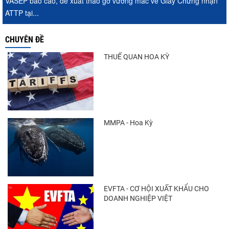
VASEP báo cáo, đề xuất tháo gỡ vướng mắc về Giấy Chứng nhận
ATTP tại...
CHUYÊN ĐỀ
THUẾ QUAN HOA KỲ
MMPA - Hoa Kỳ
EVFTA - CƠ HỘI XUẤT KHẨU CHO
DOANH NGHIỆP VIỆT