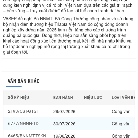
cũng kiến nghị định vị cá rô phi Việt Nam dựa trên các giá trị “sạch
– bền vững – truy xuất được” để tạo lợi thế cạnh tranh dài hạn.
VASEP đề nghị Bộ NNMT, Bộ Công Thương công nhận và sử dụng
bộ nhận diện thương hiệu Tilapia Việt Nam do cộng đồng doanh
nghiệp xây dựng năm 2025 làm nền tảng cho các chương trình
quảng bá quốc gia. Đồng thời, Hiệp hội sẵn sàng phối hợp triển
khai các hoạt động xúc tiến thương mại, kết nối nhà nhập khẩu và
hỗ trợ doanh nghiệp mở rộng thị trường xuất khẩu cá rô phi trong
giai đoạn tới.
VĂN BẢN KHÁC
SỐ KÝ HIỆU
BAN HÀNH
HIỆU LỰC
LOẠI VĂN BẢ
29/07/2026
Công văn
2193/CST-GTGT
30/07/2026
Công văn
6777/NHNN-TD
19/06/2026
Công văn
6465/BNNMT-TSKN