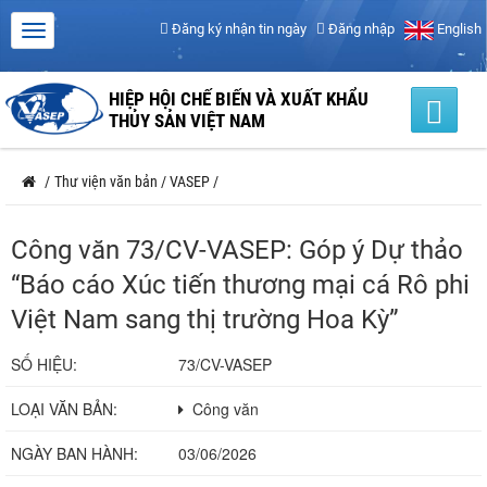
Đăng ký nhận tin ngày
Đăng nhập
English
HIỆP HỘI CHẾ BIẾN VÀ XUẤT KHẨU
THỦY SẢN VIỆT NAM
/
Thư viện văn bản
/
VASEP
/
Công văn 73/CV-VASEP: Góp ý Dự thảo
“Báo cáo Xúc tiến thương mại cá Rô phi
Việt Nam sang thị trường Hoa Kỳ”
SỐ HIỆU:
73/CV-VASEP
LOẠI VĂN BẢN:
Công văn
NGÀY BAN HÀNH:
03/06/2026