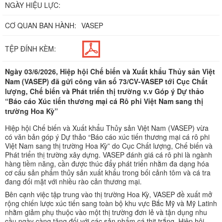
NGÀY HIỆU LỰC:
CƠ QUAN BAN HÀNH:
VASEP
TỆP ĐÍNH KÈM:
Ngày 03/6/2026, Hiệp hội Chế biến và Xuất khẩu Thủy sản Việt
Nam (VASEP) đã gửi công văn số 73/CV-VASEP tới Cục Chất
lượng, Chế biến và Phát triển thị trường v.v Góp ý Dự thảo
“Báo cáo Xúc tiến thương mại cá Rô phi Việt Nam sang thị
trường Hoa Kỳ”
Hiệp hội Chế biến và Xuất khẩu Thủy sản Việt Nam (VASEP) vừa
có văn bản góp ý Dự thảo “Báo cáo xúc tiến thương mại cá rô phi
Việt Nam sang thị trường Hoa Kỳ” do Cục Chất lượng, Chế biến và
Phát triển thị trường xây dựng. VASEP đánh giá cá rô phi là ngành
hàng tiềm năng, cần được thúc đẩy phát triển nhằm đa dạng hóa
cơ cấu sản phẩm thủy sản xuất khẩu trong bối cảnh tôm và cá tra
đang đối mặt với nhiều rào cản thương mại.
Bên cạnh việc tập trung vào thị trường Hoa Kỳ, VASEP đề xuất mở
rộng chiến lược xúc tiến sang toàn bộ khu vực Bắc Mỹ và Mỹ Latinh
nhằm giảm phụ thuộc vào một thị trường đơn lẻ và tận dụng nhu
cầu ngày càng tăng đối với các sản phẩm cá thịt trắng. Hiệp hội