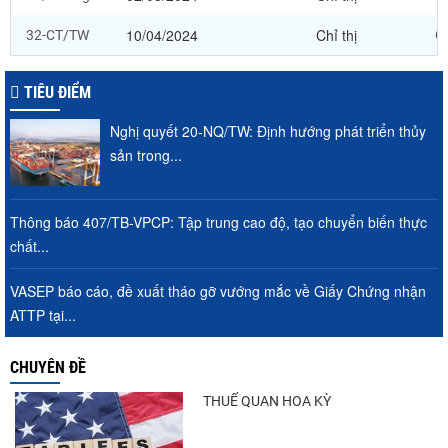
10/04/2024
Chỉ thị
32-CT/TW
Ch
TIÊU ĐIỂM
Nghị quyết 20-NQ/TW: Định hướng phát triển thủy
sản trong...
Thông báo 407/TB-VPCP: Tập trung cao độ, tạo chuyển biến thực
chất...
VASEP báo cáo, đề xuất tháo gỡ vướng mắc về Giấy Chứng nhận
ATTP tại...
CHUYÊN ĐỀ
THUẾ QUAN HOA KỲ