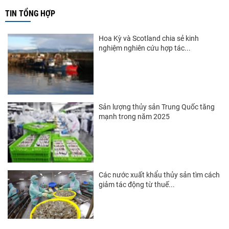
Thị trường Trung Quốc
TIN TỔNG HỢP
Thị trường Papua New Guinea
Hoa Kỳ và Scotland chia sẻ kinh
Thị trường New Zealand
nghiệm nghiên cứu hợp tác...
Thị trường Đài Loan
Thị trường Hàn Quốc
Thị trường Mỹ
Sản lượng thủy sản Trung Quốc tăng
mạnh trong năm 2025
Thị trường EU
Thị trường Nhật Bản
Thị trường Việt Nam
Các nước xuất khẩu thủy sản tìm cách
giảm tác động từ thuế...