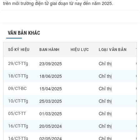
trên môi trường điện tử giai đoạn từ nay đến năm 2025.
VĂN BẢN KHÁC
SỐ KÝ HIỆU
BAN HÀNH
HIỆU LỰC
LOẠI VĂN BẢN
T
23/09/2025
Chỉ thị
29/CT-TTg
Ch
18/06/2025
Chỉ thị
18/CT-TTg
Ch
15/04/2025
Chỉ thị
09/CT-BC
Ch
25/03/2025
Chỉ thị
10/CT-TTg
Ch
01/03/2025
Chỉ thị
05/CT-TT
Ch
20/05/2024
Chỉ thị
16/CT-TTg
Ch
02/05/2024
Chỉ thị
14/CT-TTg
Ch