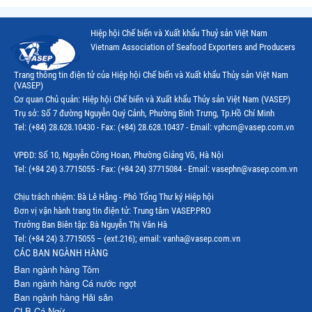
Hiệp hội Chế biến và Xuất khẩu Thuỷ sản Việt Nam
Vietnam Association of Seafood Exporters and Producers
Trang thông tin điện tử của Hiệp hội Chế biến và Xuất khẩu Thủy sản Việt Nam
(VASEP)
Cơ quan Chủ quản: Hiệp hội Chế biến và Xuất khẩu Thủy sản Việt Nam (VASEP)
Trụ sở: Số 7 đường Nguyễn Quý Cảnh, Phường Bình Trưng, Tp.Hồ Chí Minh
Tel: (+84) 28.628.10430 - Fax: (+84) 28.628.10437 - Email: vphcm@vasep.com.vn
VPĐD: Số 10, Nguyễn Công Hoan, Phường Giảng Võ, Hà Nội
Tel: (+84 24) 3.7715055 - Fax: (+84 24) 37715084 - Email: vasephn@vasep.com.vn
Chịu trách nhiệm: Bà Lê Hằng - Phó Tổng Thư ký Hiệp hội
Đơn vị vận hành trang tin điện tử: Trung tâm VASEP.PRO
Trưởng Ban Biên tập: Bà Nguyễn Thị Vân Hà
Tel: (+84 24) 3.7715055 – (ext.216); email: vanha@vasep.com.vn
CÁC BAN NGÀNH HÀNG
Ban ngành hàng Tôm
Ban ngành hàng Cá nước ngọt
Ban ngành hàng Hải sản
CLB Cá Ngừ