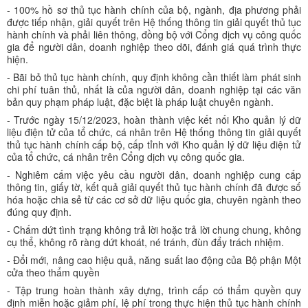
- 100% hồ sơ thủ tục hành chính của bộ, ngành, địa phương phải
được tiếp nhận, giải quyết trên Hệ thống thông tin giải quyết thủ tục
hành chính và phải liên thông, đồng bộ với Cổng dịch vụ công quốc
gia để người dân, doanh nghiệp theo dõi, đánh giá quá trình thực
hiện.
- Bãi bỏ thủ tục hành chính, quy định không cần thiết làm phát sinh
chi phí tuân thủ, nhất là của người dân, doanh nghiệp tại các văn
bản quy phạm pháp luật, đặc biệt là pháp luật chuyên ngành.
- Trước ngày 15/12/2023, hoàn thành việc kết nối Kho quản lý dữ
liệu điện tử của tổ chức, cá nhân trên Hệ thống thông tin giải quyết
thủ tục hành chính cấp bộ, cấp tỉnh với Kho quản lý dữ liệu điện tử
của tổ chức, cá nhân trên Cổng dịch vụ công quốc gia.
- Nghiêm cấm việc yêu cầu người dân, doanh nghiệp cung cấp
thông tin, giấy tờ, kết quả giải quyết thủ tục hành chính đã được số
hóa hoặc chia sẻ từ các cơ sở dữ liệu quốc gia, chuyên ngành theo
đúng quy định.
- Chấm dứt tình trạng không trả lời hoặc trả lời chung chung, không
cụ thể, không rõ ràng dứt khoát, né tránh, đùn đẩy trách nhiệm.
- Đổi mới, nâng cao hiệu quả, năng suất lao động của Bộ phận Một
cửa theo thẩm quyền
- Tập trung hoàn thành xây dựng, trình cấp có thẩm quyền quy
định miễn hoặc giảm phí, lệ phí trong thực hiện thủ tục hành chính