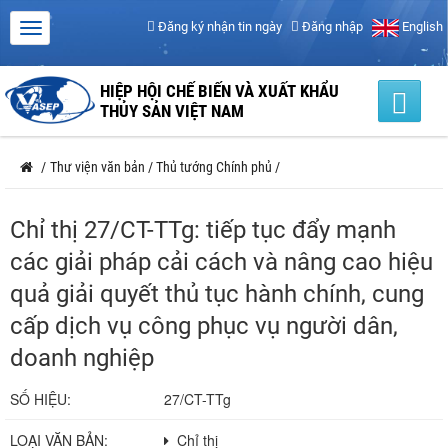
Đăng ký nhận tin ngày
Đăng nhập
English
HIỆP HỘI CHẾ BIẾN VÀ XUẤT KHẨU
THỦY SẢN VIỆT NAM
/
Thư viện văn bản
/
Thủ tướng Chính phủ
/
Chỉ thị 27/CT-TTg: tiếp tục đẩy mạnh
các giải pháp cải cách và nâng cao hiệu
quả giải quyết thủ tục hành chính, cung
cấp dịch vụ công phục vụ người dân,
doanh nghiệp
SỐ HIỆU:
27/CT-TTg
LOẠI VĂN BẢN:
Chỉ thị