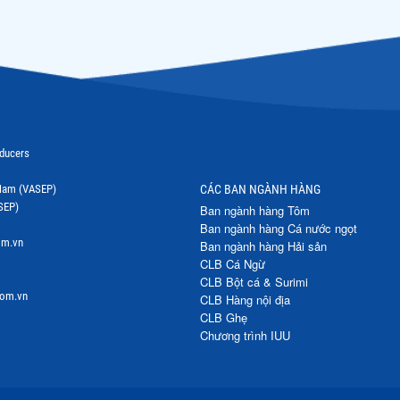
oducers
t Nam (VASEP)
CÁC BAN NGÀNH HÀNG
SEP)
Ban ngành hàng Tôm
Ban ngành hàng Cá nước ngọt
om.vn
Ban ngành hàng Hải sản
CLB Cá Ngừ
CLB Bột cá & Surimi
com.vn
CLB Hàng nội địa
CLB Ghẹ
Chương trình IUU