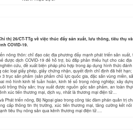
 thị 26/CT-TTg về việc thúc đẩy sản xuất, lưu thông, tiêu thụ và
ệnh COVID-19.
n nông thôn: chỉ đạo các địa phương đẩy mạnh phát triển sản xuất, t
ế được dịch COVID-19 để hỗ trợ, bù đắp phần thiếu hụt cho các đị
 nghiên cứu, đề xuất biện pháp phù hợp trong áp dụng hình thức đánh 
g các loại giấy phép, giấy chứng nhận, quyết định chỉ định đã hết hạn;
eo 3 trục sản phẩm (sản phẩm chủ lực quốc gia, đặc sản vùng miền, 
ai mô hình kinh tế tuần hoàn, kinh tế số trong nông nghiệp; xây dự
nuôi trồng thủy sản; truy xuất được nguồn gốc sản phẩm, an toàn th
nh xúc tiến thương mại, dịch vụ, nhất là thương mại điện tử…
 Phát triển nông, Bộ Ngoại giao trong công tác đàm phán quản trị ch
 cấp thông tin thị trường, xúc tiến thương mại, tăng cường kết nối 
ạnh tiêu thụ nông sản qua kênh thương mại điện tử….