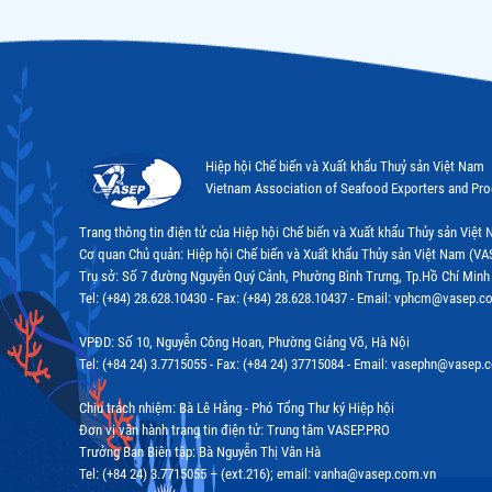
Hiệp hội Chế biến và Xuất khẩu Thuỷ sản Việt Nam
Vietnam Association of Seafood Exporters and Pr
Trang thông tin điện tử của Hiệp hội Chế biến và Xuất khẩu Thủy sản Việ
Cơ quan Chủ quản: Hiệp hội Chế biến và Xuất khẩu Thủy sản Việt Nam (VA
Trụ sở: Số 7 đường Nguyễn Quý Cảnh, Phường Bình Trưng, Tp.Hồ Chí Minh
Tel: (+84) 28.628.10430 - Fax: (+84) 28.628.10437 - Email: vphcm@vasep.c
VPĐD: Số 10, Nguyễn Công Hoan, Phường Giảng Võ, Hà Nội
Tel: (+84 24) 3.7715055 - Fax: (+84 24) 37715084 - Email: vasephn@vasep.
Chịu trách nhiệm: Bà Lê Hằng - Phó Tổng Thư ký Hiệp hội
Đơn vị vận hành trang tin điện tử: Trung tâm VASEP.PRO
Trưởng Ban Biên tập: Bà Nguyễn Thị Vân Hà
Tel: (+84 24) 3.7715055 – (ext.216); email: vanha@vasep.com.vn