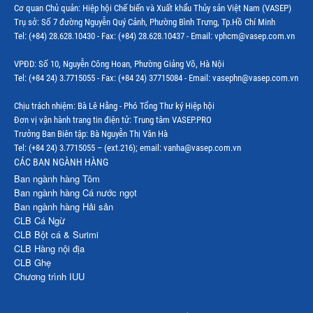
Cơ quan Chủ quản: Hiệp hội Chế biến và Xuất khẩu Thủy sản Việt Nam (VASEP)
Trụ sở: Số 7 đường Nguyễn Quý Cảnh, Phường Bình Trưng, Tp.Hồ Chí Minh
Tel: (+84) 28.628.10430 - Fax: (+84) 28.628.10437 - Email: vphcm@vasep.com.vn
VPĐD: Số 10, Nguyễn Công Hoan, Phường Giảng Võ, Hà Nội
Tel: (+84 24) 3.7715055 - Fax: (+84 24) 37715084 - Email: vasephn@vasep.com.vn
Chịu trách nhiệm: Bà Lê Hằng - Phó Tổng Thư ký Hiệp hội
Đơn vị vận hành trang tin điện tử: Trung tâm VASEP.PRO
Trưởng Ban Biên tập: Bà Nguyễn Thị Vân Hà
Tel: (+84 24) 3.7715055 – (ext.216); email: vanha@vasep.com.vn
CÁC BAN NGÀNH HÀNG
Ban ngành hàng Tôm
Ban ngành hàng Cá nước ngọt
Ban ngành hàng Hải sản
CLB Cá Ngừ
CLB Bột cá & Surimi
CLB Hàng nội địa
CLB Ghẹ
Chương trình IUU