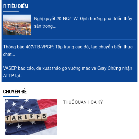
TIÊU ĐIỂM
Nghị quyết 20-NQ/TW: Định hướng phát triển thủy
sản trong...
Thông báo 407/TB-VPCP: Tập trung cao độ, tạo chuyển biến thực
chất...
VASEP báo cáo, đề xuất tháo gỡ vướng mắc về Giấy Chứng nhận
ATTP tại...
CHUYÊN ĐỀ
THUẾ QUAN HOA KỲ