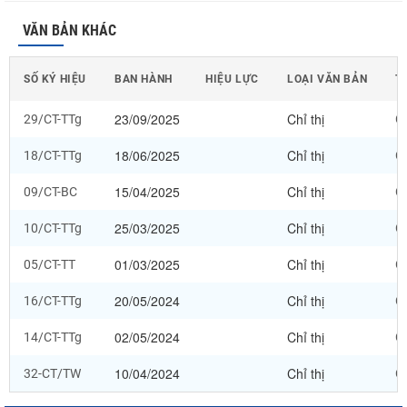
VĂN BẢN KHÁC
SỐ KÝ HIỆU
BAN HÀNH
HIỆU LỰC
LOẠI VĂN BẢN
T
23/09/2025
Chỉ thị
29/CT-TTg
Ch
18/06/2025
Chỉ thị
18/CT-TTg
Ch
15/04/2025
Chỉ thị
09/CT-BC
Ch
25/03/2025
Chỉ thị
10/CT-TTg
Ch
01/03/2025
Chỉ thị
05/CT-TT
Ch
20/05/2024
Chỉ thị
16/CT-TTg
Ch
02/05/2024
Chỉ thị
14/CT-TTg
Ch
10/04/2024
Chỉ thị
32-CT/TW
Ch