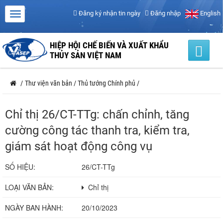
Đăng ký nhận tin ngày
Đăng nhập
English
HIỆP HỘI CHẾ BIẾN VÀ XUẤT KHẨU
THỦY SẢN VIỆT NAM
/
Thư viện văn bản
/
Thủ tướng Chính phủ
/
Chỉ thị 26/CT-TTg: chấn chỉnh, tăng
cường công tác thanh tra, kiểm tra,
giám sát hoạt động công vụ
SỐ HIỆU:
26/CT-TTg
LOẠI VĂN BẢN:
Chỉ thị
NGÀY BAN HÀNH:
20/10/2023