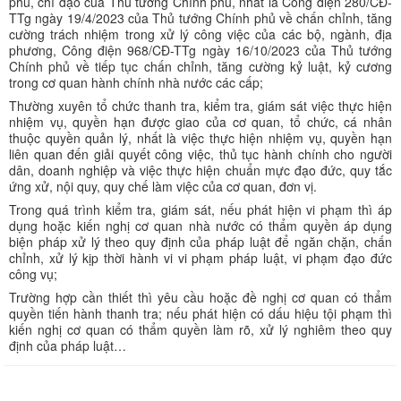
phủ, chỉ đạo của Thủ tướng Chính phủ, nhất là Công điện 280/CĐ-
TTg ngày 19/4/2023 của Thủ tướng Chính phủ về chấn chỉnh, tăng
cường trách nhiệm trong xử lý công việc của các bộ, ngành, địa
phương, Công điện 968/CĐ-TTg ngày 16/10/2023 của Thủ tướng
Chính phủ về tiếp tục chấn chỉnh, tăng cường kỷ luật, kỷ cương
trong cơ quan hành chính nhà nước các cấp;
Thường xuyên tổ chức thanh tra, kiểm tra, giám sát việc thực hiện
nhiệm vụ, quyền hạn được giao của cơ quan, tổ chức, cá nhân
thuộc quyền quản lý, nhất là việc thực hiện nhiệm vụ, quyền hạn
liên quan đến giải quyết công việc, thủ tục hành chính cho người
dân, doanh nghiệp và việc thực hiện chuẩn mực đạo đức, quy tắc
ứng xử, nội quy, quy chế làm việc của cơ quan, đơn vị.
Trong quá trình kiểm tra, giám sát, nếu phát hiện vi phạm thì áp
dụng hoặc kiến nghị cơ quan nhà nước có thẩm quyền áp dụng
biện pháp xử lý theo quy định của pháp luật để ngăn chặn, chấn
chỉnh, xử lý kịp thời hành vi vi phạm pháp luật, vi phạm đạo đức
công vụ;
Trường hợp cần thiết thì yêu cầu hoặc đề nghị cơ quan có thẩm
quyền tiến hành thanh tra; nếu phát hiện có dấu hiệu tội phạm thì
kiến nghị cơ quan có thẩm quyền làm rõ, xử lý nghiêm theo quy
định của pháp luật…