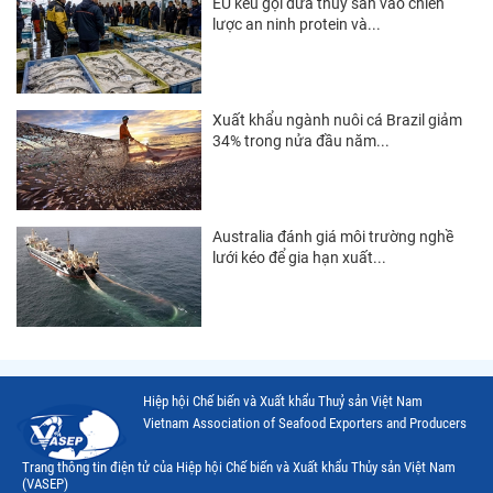
EU kêu gọi đưa thủy sản vào chiến
Thị trường New Zealand
lược an ninh protein và...
Thị trường Đài Loan
Thị trường Hàn Quốc
Xuất khẩu ngành nuôi cá Brazil giảm
34% trong nửa đầu năm...
Thị trường Mỹ
Thị trường EU
Thị trường Nhật Bản
Australia đánh giá môi trường nghề
lưới kéo để gia hạn xuất...
Thị trường Việt Nam
Hiệp hội Chế biến và Xuất khẩu Thuỷ sản Việt Nam
Vietnam Association of Seafood Exporters and Producers
Trang thông tin điện tử của Hiệp hội Chế biến và Xuất khẩu Thủy sản Việt Nam
(VASEP)