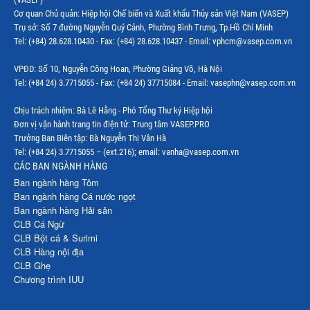
Cơ quan Chủ quản: Hiệp hội Chế biến và Xuất khẩu Thủy sản Việt Nam (VASEP)
Trụ sở: Số 7 đường Nguyễn Quý Cảnh, Phường Bình Trưng, Tp.Hồ Chí Minh
Tel: (+84) 28.628.10430 - Fax: (+84) 28.628.10437 - Email: vphcm@vasep.com.vn
VPĐD: Số 10, Nguyễn Công Hoan, Phường Giảng Võ, Hà Nội
Tel: (+84 24) 3.7715055 - Fax: (+84 24) 37715084 - Email: vasephn@vasep.com.vn
Chịu trách nhiệm: Bà Lê Hằng - Phó Tổng Thư ký Hiệp hội
Đơn vị vận hành trang tin điện tử: Trung tâm VASEP.PRO
Trưởng Ban Biên tập: Bà Nguyễn Thị Vân Hà
Tel: (+84 24) 3.7715055 – (ext.216); email: vanha@vasep.com.vn
CÁC BAN NGÀNH HÀNG
Ban ngành hàng Tôm
Ban ngành hàng Cá nước ngọt
Ban ngành hàng Hải sản
CLB Cá Ngừ
CLB Bột cá & Surimi
CLB Hàng nội địa
CLB Ghẹ
Chương trình IUU