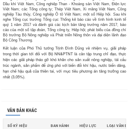
Dầu khí Việt Nam, Công nghiệp Than - Khoáng sản Việt Nam, Điện lực
Việt Nam; các Tổng công ty; Thép Việt Nam, Xi măng Việt Nam, Công
nghiệp Tàu thủy, Công nghiệp Ô tô Việt Nam; một số Hiệp hội. Sau khi
nghe Tổng cục trưởng Tổng cục Thống kê báo cáo về tình hình kinh tế
quý 1 năm 2017 và đánh giá các kịch bản tăng trưởng năm 2017; báo
cáo của một số tập đoàn, Tổng công ty, Hiệp hội; phát biểu của đồng chí
Bộ trưởng Bộ Nông nghiệp và Phát triển Nông thôn và đại diện lãnh đạo
Bộ Công Thương.
Kết luận của Phó Thủ tướng Trịnh Đình Dũng về nhiệm vụ, giải pháp
trong thời gian tới đối với Bộ NN&PTNT là cần tập trung chỉ đạo, thực
hiện các giải pháp tháo gỡ khó khăn cho sản xuất nông nghiệp, tái cấu
trúc ngành, sản phẩm để ứng phó với biến đổi khí hậu, nước biển dâng,
hạn chế hậu quả của thiên tai, với mục tiêu phương án tăng trưởng cao
nhất (3,05%).
VĂN BẢN KHÁC
SỐ KÝ HIỆU
BAN HÀNH
HIỆU LỰC
LOẠI VĂN B