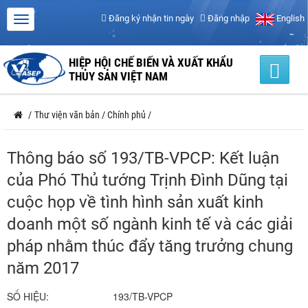
Đăng ký nhận tin ngày
Đăng nhập
English
HIỆP HỘI CHẾ BIẾN VÀ XUẤT KHẨU
THỦY SẢN VIỆT NAM
/
Thư viện văn bản
/
Chính phủ
/
Thông báo số 193/TB-VPCP: Kết luận
của Phó Thủ tướng Trịnh Đình Dũng tại
cuộc họp về tình hình sản xuất kinh
doanh một số ngành kinh tế và các giải
pháp nhằm thúc đẩy tăng trưởng chung
năm 2017
SỐ HIỆU:
193/TB-VPCP