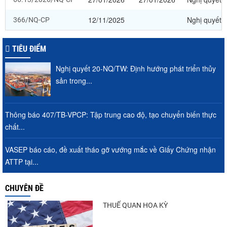
12/11/2025
Nghị quyết
366/NQ-CP
TIÊU ĐIỂM
Nghị quyết 20-NQ/TW: Định hướng phát triển thủy
sản trong...
Thông báo 407/TB-VPCP: Tập trung cao độ, tạo chuyển biến thực
chất...
VASEP báo cáo, đề xuất tháo gỡ vướng mắc về Giấy Chứng nhận
ATTP tại...
CHUYÊN ĐỀ
THUẾ QUAN HOA KỲ