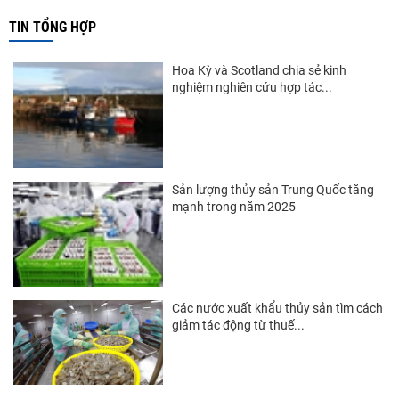
Thị trường Trung Quốc
TIN TỔNG HỢP
Thị trường Papua New Guinea
Hoa Kỳ và Scotland chia sẻ kinh
Thị trường New Zealand
nghiệm nghiên cứu hợp tác...
Thị trường Đài Loan
Thị trường Hàn Quốc
Thị trường Mỹ
Sản lượng thủy sản Trung Quốc tăng
mạnh trong năm 2025
Thị trường EU
Thị trường Nhật Bản
Thị trường Việt Nam
Các nước xuất khẩu thủy sản tìm cách
giảm tác động từ thuế...