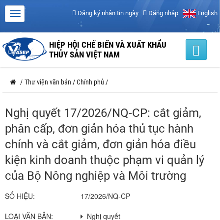
Đăng ký nhận tin ngày
Đăng nhập
English
HIỆP HỘI CHẾ BIẾN VÀ XUẤT KHẨU
THỦY SẢN VIỆT NAM
/
Thư viện văn bản
/
Chính phủ
/
Nghị quyết 17/2026/NQ-CP: cắt giảm,
phân cấp, đơn giản hóa thủ tục hành
chính và cắt giảm, đơn giản hóa điều
kiện kinh doanh thuộc phạm vi quản lý
của Bộ Nông nghiệp và Môi trường
SỐ HIỆU:
17/2026/NQ-CP
LOẠI VĂN BẢN:
Nghị quyết