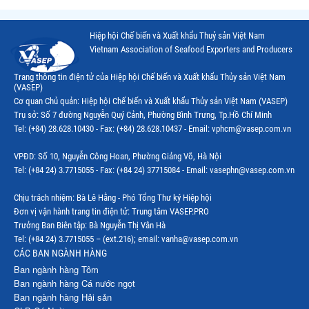
Hiệp hội Chế biến và Xuất khẩu Thuỷ sản Việt Nam
Vietnam Association of Seafood Exporters and Producers
Trang thông tin điện tử của Hiệp hội Chế biến và Xuất khẩu Thủy sản Việt Nam
(VASEP)
Cơ quan Chủ quản: Hiệp hội Chế biến và Xuất khẩu Thủy sản Việt Nam (VASEP)
Trụ sở: Số 7 đường Nguyễn Quý Cảnh, Phường Bình Trưng, Tp.Hồ Chí Minh
Tel: (+84) 28.628.10430 - Fax: (+84) 28.628.10437 - Email: vphcm@vasep.com.vn
VPĐD: Số 10, Nguyễn Công Hoan, Phường Giảng Võ, Hà Nội
Tel: (+84 24) 3.7715055 - Fax: (+84 24) 37715084 - Email: vasephn@vasep.com.vn
Chịu trách nhiệm: Bà Lê Hằng - Phó Tổng Thư ký Hiệp hội
Đơn vị vận hành trang tin điện tử: Trung tâm VASEP.PRO
Trưởng Ban Biên tập: Bà Nguyễn Thị Vân Hà
Tel: (+84 24) 3.7715055 – (ext.216); email: vanha@vasep.com.vn
CÁC BAN NGÀNH HÀNG
Ban ngành hàng Tôm
Ban ngành hàng Cá nước ngọt
Ban ngành hàng Hải sản