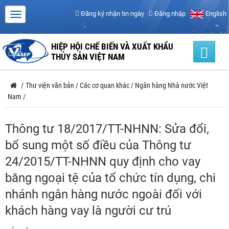
Đăng ký nhận tin ngày
Đăng nhập
English
HIỆP HỘI CHẾ BIẾN VÀ XUẤT KHẨU
THỦY SẢN VIỆT NAM
/
Thư viện văn bản
/
Các cơ quan khác
/
Ngân hàng Nhà nước Việt
Nam
/
Thông tư 18/2017/TT-NHNN: Sửa đổi,
bổ sung một số điều của Thông tư
24/2015/TT-NHNN quy định cho vay
bằng ngoại tệ của tổ chức tín dụng, chi
nhánh ngân hàng nước ngoài đối với
khách hàng vay là người cư trú