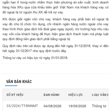
ngắn hạn ở trong nước nhằm thực hiện phương án sản xuất, kinh doanh
hàng hóa XKu qua cửa khẩu biên giới Việt Nam mà khách hàng vay có
đủ ngoại tệ từ nguồn thu XK để trả nợ vay.
Khi được giải ngân vốn cho vay, khách hàng vay phải bán số ngoại tệ
vay đó cho tổ chức tín dụng, chi nhánh ngân hàng nước ngoài cho vay
theo hình thức giao dịch hối đoái giao ngay (spot), trừ trường hợp nhu cầu
vay vốn của khách hàng để thực hiện giao dịch thanh toán mà pháp luật
quy định đồng tiền giao dịch phải bằng ngoại tệ.
Quy định nêu trên sẽ được áp dụng đến hết ngày 31/12/2018, thay vì đến
hết ngày 31/12/2017 như quy định trước đây.
Thông tư này có hiệu lực từ ngày 01/01/2018.
VĂN BẢN KHÁC
SỐ KÝ HIỆU
BAN HÀNH
HIỆU LỰC
LOẠI VĂN B
04/08/2026
19/09/2026
Thông tư
33/2026/TT-BNNMT