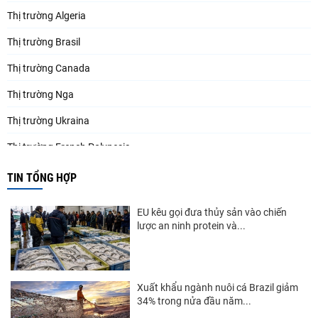
Thị trường Algeria
Thị trường Brasil
Thị trường Canada
Thị trường Nga
Thị trường Ukraina
Thị trường French Polynesia
Thị trường Trung Quốc
TIN TỔNG HỢP
Thị trường Papua New Guinea
EU kêu gọi đưa thủy sản vào chiến
Thị trường New Zealand
lược an ninh protein và...
Thị trường Đài Loan
Thị trường Hàn Quốc
Xuất khẩu ngành nuôi cá Brazil giảm
34% trong nửa đầu năm...
Thị trường Mỹ