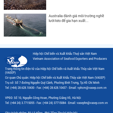
Thị trường EU
Thị trường Nhật Bản
Australia đánh giá môi trường nghề
lưới kéo để gia hạn xuất...
Thị trường Việt Nam
Hiệp hội Chế biến và Xuất khẩu Thuỷ sản Việt Nam
Vietnam Association of Seafood Exporters and Producers
Trang thông tin điện tử của Hiệp hội Chế biến và Xuất khẩu Thủy sản Việt Nam
(VASEP)
Cơ quan Chủ quản: Hiệp hội Chế biến và Xuất khẩu Thủy sản Việt Nam (VASEP)
Trụ sở: Số 7 đường Nguyễn Quý Cảnh, Phường Bình Trưng, Tp.Hồ Chí Minh
Tel: (+84) 28.628.10430 - Fax: (+84) 28.628.10437 - Email: vphcm@vasep.com.vn
VPĐD: Số 10, Nguyễn Công Hoan, Phường Giảng Võ, Hà Nội
Tel: (+84 24) 3.7715055 - Fax: (+84 24) 37715084 - Email: vasephn@vasep.com.vn
Chịu trách nhiệm: Bà Lê Hằng - Phó Tổng Thư ký Hiệp hội