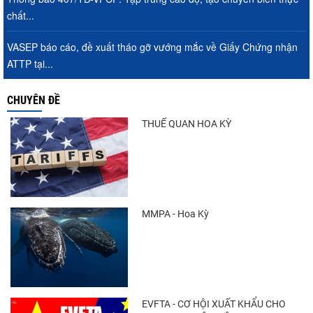
chất...
VASEP báo cáo, đề xuất tháo gỡ vướng mắc về Giấy Chứng nhận
ATTP tại...
CHUYÊN ĐỀ
THUẾ QUAN HOA KỲ
MMPA - Hoa Kỳ
EVFTA - CƠ HỘI XUẤT KHẨU CHO