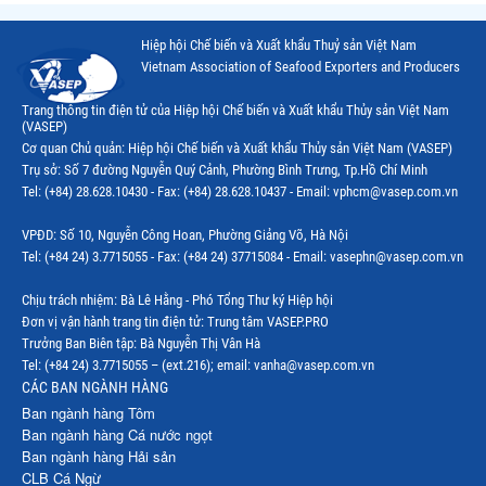
Hiệp hội Chế biến và Xuất khẩu Thuỷ sản Việt Nam
Vietnam Association of Seafood Exporters and Producers
Trang thông tin điện tử của Hiệp hội Chế biến và Xuất khẩu Thủy sản Việt Nam
(VASEP)
Cơ quan Chủ quản: Hiệp hội Chế biến và Xuất khẩu Thủy sản Việt Nam (VASEP)
Trụ sở: Số 7 đường Nguyễn Quý Cảnh, Phường Bình Trưng, Tp.Hồ Chí Minh
Tel: (+84) 28.628.10430 - Fax: (+84) 28.628.10437 - Email: vphcm@vasep.com.vn
VPĐD: Số 10, Nguyễn Công Hoan, Phường Giảng Võ, Hà Nội
Tel: (+84 24) 3.7715055 - Fax: (+84 24) 37715084 - Email: vasephn@vasep.com.vn
Chịu trách nhiệm: Bà Lê Hằng - Phó Tổng Thư ký Hiệp hội
Đơn vị vận hành trang tin điện tử: Trung tâm VASEP.PRO
Trưởng Ban Biên tập: Bà Nguyễn Thị Vân Hà
Tel: (+84 24) 3.7715055 – (ext.216); email: vanha@vasep.com.vn
CÁC BAN NGÀNH HÀNG
Ban ngành hàng Tôm
Ban ngành hàng Cá nước ngọt
Ban ngành hàng Hải sản
CLB Cá Ngừ