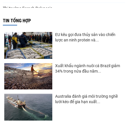
Thị trường French Polynesia
Thị trường Trung Quốc
TIN TỔNG HỢP
Thị trường Papua New Guinea
EU kêu gọi đưa thủy sản vào chiến
Thị trường New Zealand
lược an ninh protein và...
Thị trường Đài Loan
Thị trường Hàn Quốc
Xuất khẩu ngành nuôi cá Brazil giảm
34% trong nửa đầu năm...
Thị trường Mỹ
Thị trường EU
Thị trường Nhật Bản
Australia đánh giá môi trường nghề
lưới kéo để gia hạn xuất...
Thị trường Việt Nam