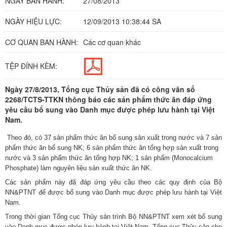
NGÀY BAN HÀNH:
27/08/2013
NGÀY HIỆU LỰC:
12/09/2013 10:38:44 SA
CƠ QUAN BAN HÀNH:
Các cơ quan khác
TỆP ĐÍNH KÈM:
Ngày 27/8/2013, Tổng cục Thủy sản đã có công văn số
2268/TCTS-TTKN thông báo các sản phẩm thức ăn đáp ứng
yêu cầu bổ sung vào Danh mục được phép lưu hành tại Việt
Nam.
Theo đó, có 37 sản phẩm thức ăn bổ sung sản xuất trong nước và 7 sản
phẩm thức ăn bổ sung NK; 6 sản phẩm thức ăn tổng hợp sản xuất trong
nước và 3 sản phẩm thức ăn tổng hợp NK; 1 sản phẩm (Monocalcium
Phosphate) làm nguyên liệu sản xuất thức ăn NK.
Các sản phẩm này đã đáp ứng yêu cầu theo các quy định của Bộ
NN&PTNT để được bổ sung vào Danh mục được phép lưu hành tại Việt
Nam
.
Trong thời gian Tổng cục Thủy sản trình Bộ NN&PTNT xem xét bổ sung
vào Danh mục được phép lưu hành tại Việt
Nam
, Tổng cục Thủy sản cho