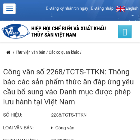
Đăng ký nhận tin ngày
Đăng nhập
English
HIỆP HỘI CHẾ BIẾN VÀ XUẤT KHẨU
THỦY SẢN VIỆT NAM
/
Thư viện văn bản
/
Các cơ quan khác
/
Công văn số 2268/TCTS-TTKN: Thông
báo các sản phẩm thức ăn đáp ứng yêu
cầu bổ sung vào Danh mục được phép
lưu hành tại Việt Nam
SỐ HIỆU:
2268/TCTS-TTKN
LOẠI VĂN BẢN:
Công văn