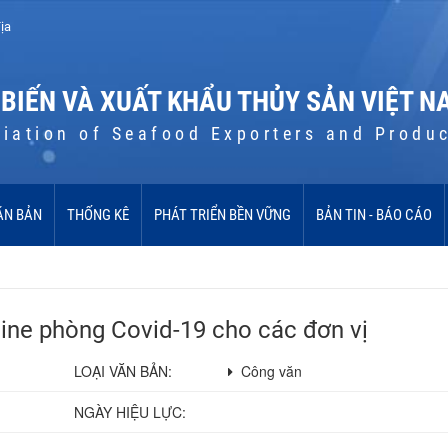
ịa
 BIẾN VÀ XUẤT KHẨU THỦY SẢN VIỆT N
iation of Seafood Exporters and Produ
ĂN BẢN
THỐNG KÊ
PHÁT TRIỂN BỀN VỮNG
BẢN TIN - BÁO CÁO
ine phòng Covid-19 cho các đơn vị
LOẠI VĂN BẢN:
Công văn
NGÀY HIỆU LỰC: