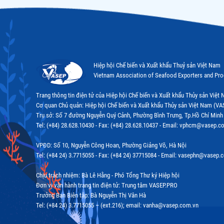
Hiệp hội Chế biến và Xuất khẩu Thuỷ sản Việt Nam
Vietnam Association of Seafood Exporters and Pr
Trang thông tin điện tử của Hiệp hội Chế biến và Xuất khẩu Thủy sản Việ
Cơ quan Chủ quản: Hiệp hội Chế biến và Xuất khẩu Thủy sản Việt Nam (VA
Trụ sở: Số 7 đường Nguyễn Quý Cảnh, Phường Bình Trưng, Tp.Hồ Chí Minh
Tel: (+84) 28.628.10430 - Fax: (+84) 28.628.10437 - Email: vphcm@vasep.c
VPĐD: Số 10, Nguyễn Công Hoan, Phường Giảng Võ, Hà Nội
Tel: (+84 24) 3.7715055 - Fax: (+84 24) 37715084 - Email: vasephn@vasep.
Chịu trách nhiệm: Bà Lê Hằng - Phó Tổng Thư ký Hiệp hội
Đơn vị vận hành trang tin điện tử: Trung tâm VASEP.PRO
Trưởng Ban Biên tập: Bà Nguyễn Thị Vân Hà
Tel: (+84 24) 3.7715055 – (ext.216); email: vanha@vasep.com.vn