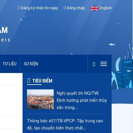
Đăng ký nhận tin ngày
Đăng nhập
English
AM
cers
TƯ LIỆU
SỰ KIỆN
TIÊU ĐIỂM
Nghị quyết 20-NQ/TW:
Định hướng phát triển thủy
sản trong...
Thông báo 407/TB-VPCP: Tập trung cao
độ, tạo chuyển biến thực chất...