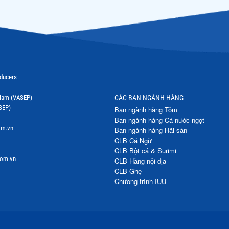
oducers
t Nam (VASEP)
CÁC BAN NGÀNH HÀNG
SEP)
Ban ngành hàng Tôm
Ban ngành hàng Cá nước ngọt
om.vn
Ban ngành hàng Hải sản
CLB Cá Ngừ
CLB Bột cá & Surimi
com.vn
CLB Hàng nội địa
CLB Ghẹ
Chương trình IUU