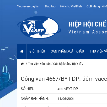
Youreverydayfish
Đào tạo
Hội chợ VietFish
CLB Hàng nội đ
HIỆP HỘI CHẾ
Vietnam Assoc
GIỚI THIỆU
SẢN PHẨM XUẤT KHẨU
THƯ VIỆN V
/
Thư viện văn bản
/
Các Bộ khác
/
Bộ Y tế
/
Công văn 4667/BYT-DP: tiêm vacc
SỐ HIỆU:
4667/BYT-DP
NGÀY BAN HÀNH:
11/06/2021