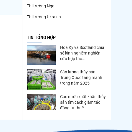
Thị trường Nga
Thị trường Ukraina
Thị trường French Polynesia
TIN TỔNG HỢP
Thị trường Trung Quốc
Hoa Kỳ và Scotland chia
Thị trường Papua New Guinea
sẻ kinh nghiệm nghiên
cứu hợp tác...
Thị trường New Zealand
Thị trường Đài Loan
Sản lượng thủy sản
Trung Quốc tăng mạnh
Thị trường Hàn Quốc
trong năm 2025
Thị trường Mỹ
Các nước xuất khẩu thủy
sản tìm cách giảm tác
Thị trường EU
động từ thuế...
Thị trường Nhật Bản
Thị trường Việt Nam