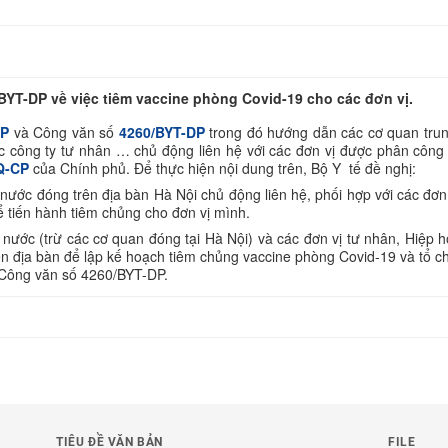
BYT-DP về việc tiêm vaccine phòng Covid-19 cho các đơn vị.
DP
và Công văn số
4260/BYT-DP
trong đó hướng dẫn các cơ quan tru
c công ty tư nhân … chủ động liên hệ với các đơn vị được phân công 
Q-CP
của Chính phủ. Để thực hiện nội dung trên, Bộ Y tế đề nghị:
ước đóng trên địa bàn Hà Nội chủ động liên hệ, phối hợp với các đơn
tiến hành tiêm chủng cho đơn vị mình.
ước (trừ các cơ quan đóng tại Hà Nội) và các đơn vị tư nhân, Hiệp hộ
trên địa bàn để lập kế hoạch tiêm chủng vaccine phòng Covid-19 và tổ ch
i Công văn số 4260/BYT-DP.
TIÊU ĐỀ VĂN BẢN
FILE