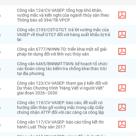
Công văn 124/CV-VASEP: tổng hợp khó khăn,
n
vướng mắc và kiến nghị của ngành thủy sản theo
Thông báo số 394/TB-VPCP
Công văn 2193/CST-GTGT: trả lời vướng mắc của
n
VASEP về thuế GTGT đối với hàng xuất khẩu bị trả
lại
Công văn 6777/NHNN-TD: triển khai một số giải
n
pháp tín dụng đối với lĩnh vực thủy sản
Công văn 6465/BNNMT-TSKN: kế hoạch tổ chức
n
các Đoàn công tác kiểm tra chống khai thác IUU
tại địa phương
Công văn 123/CV-VASEP: tham gia ý kiến đối với
n
Dự thảo Chương trình "Hàng Việt vì người Việt"
giai đoạn 2026–2030
Công văn 119/CV-VASEP: báo cáo, đề xuất có
n
hướng dẫn tháo gỡ vướng mắc trong cấp Giấy
chứng nhận ATTP đối với các cảng cá công lập
Công văn 117/CV-VASEP: báo cáo tổng kết thi
n
hành Luật Thủy sản 2017