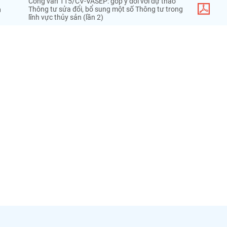
Công văn 115/CV-VASEP: góp ý đối với dự thảo
n
Thông tư sửa đổi, bổ sung một số Thông tư trong
lĩnh vực thủy sản (lần 2)