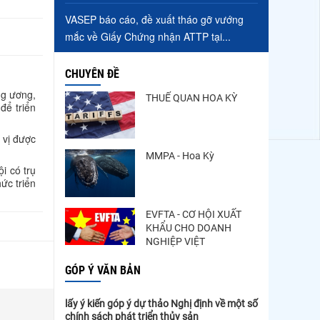
VASEP báo cáo, đề xuất tháo gỡ vướng
mắc về Giấy Chứng nhận ATTP tại...
CHUYÊN ĐỀ
ng ương,
THUẾ QUAN HOA KỲ
để triển
 vị được
MMPA - Hoa Kỳ
i có trụ
ức triển
EVFTA - CƠ HỘI XUẤT
KHẨU CHO DOANH
NGHIỆP VIỆT
GÓP Ý VĂN BẢN
lấy ý kiến góp ý dự thảo Nghị định về một số
chính sách phát triển thủy sản