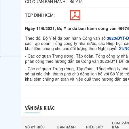
CƠ QUAN BAN HÀNH:
Bộ Y tế
TỆP ĐÍNH KÈM:
Ngày 11/6/2021, Bộ Y tế đã ban hành công văn 4667/
Theo đó, Bộ Y tế đã ban hành Công văn số
3823/BYT-
các Tập đoàn, Tổng công ty nhà nước, các Hiệp hội, cá
khai tiêm chủng cho các đối tượng theo Nghị quyết
21/N
- Các cơ quan Trung ương, Tập đoàn, Tổng công ty nhà n
phân công theo hướng dẫn tại Công văn 3823/BYT-DP để 
- Các cơ quan Trung ương, Tập đoàn, Tổng công ty nhà n
sở tại các tỉnh, thành phố chủ động lien hệ với Sở Y tế 
khai tiêm chủng an toàn và hiệu quả theo hướng dẫn tạ
VĂN BẢN KHÁC
LOẠI VĂN
SỐ KÝ HIỆU
BAN HÀNH
HIỆU LỰC
BẢN