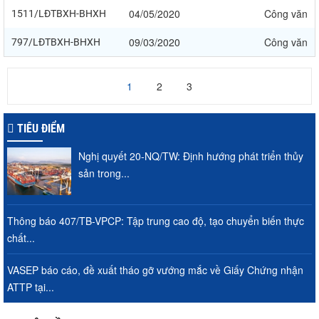
04/05/2020
Công văn
1511/LĐTBXH-BHXH
09/03/2020
Công văn
797/LĐTBXH-BHXH
1
2
3
TIÊU ĐIỂM
Nghị quyết 20-NQ/TW: Định hướng phát triển thủy
sản trong...
Thông báo 407/TB-VPCP: Tập trung cao độ, tạo chuyển biến thực
chất...
VASEP báo cáo, đề xuất tháo gỡ vướng mắc về Giấy Chứng nhận
ATTP tại...