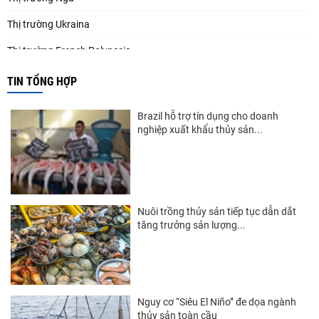
Thị trường Ukraina
Thị trường French Polynesia
Thị trường Trung Quốc
TIN TỔNG HỢP
Thị trường Papua New Guinea
Brazil hỗ trợ tín dụng cho doanh
Thị trường New Zealand
nghiệp xuất khẩu thủy sản...
Thị trường Đài Loan
Thị trường Hàn Quốc
Thị trường Mỹ
Nuôi trồng thủy sản tiếp tục dẫn dắt
tăng trưởng sản lượng...
Thị trường EU
Thị trường Nhật Bản
Thị trường Việt Nam
Nguy cơ “Siêu El Niño” đe dọa ngành
thủy sản toàn cầu