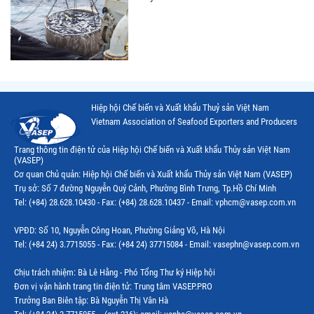
Hiệp hội Chế biến và Xuất khẩu Thuỷ sản Việt Nam
Vietnam Association of Seafood Exporters and Producers
Trang thông tin điện tử của Hiệp hội Chế biến và Xuất khẩu Thủy sản Việt Nam
(VASEP)
Cơ quan Chủ quản: Hiệp hội Chế biến và Xuất khẩu Thủy sản Việt Nam (VASEP)
Trụ sở: Số 7 đường Nguyễn Quý Cảnh, Phường Bình Trưng, Tp.Hồ Chí Minh
Tel: (+84) 28.628.10430 - Fax: (+84) 28.628.10437 - Email: vphcm@vasep.com.vn
VPĐD: Số 10, Nguyễn Công Hoan, Phường Giảng Võ, Hà Nội
Tel: (+84 24) 3.7715055 - Fax: (+84 24) 37715084 - Email: vasephn@vasep.com.vn
Chịu trách nhiệm: Bà Lê Hằng - Phó Tổng Thư ký Hiệp hội
Đơn vị vận hành trang tin điện tử: Trung tâm VASEP.PRO
Trưởng Ban Biên tập: Bà Nguyễn Thị Vân Hà