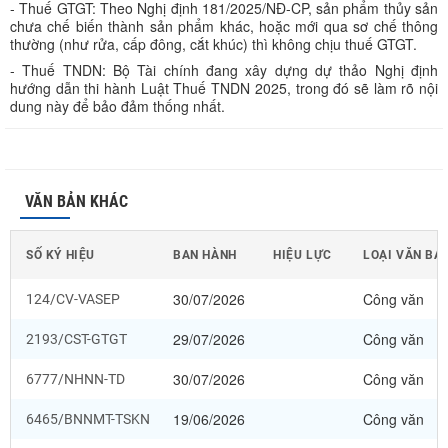
- Thuế GTGT: Theo Nghị định 181/2025/NĐ-CP, sản phẩm thủy sản
chưa chế biến thành sản phẩm khác, hoặc mới qua sơ chế thông
thường (như rửa, cấp đông, cắt khúc) thì không chịu thuế GTGT.
- Thuế TNDN: Bộ Tài chính đang xây dựng dự thảo Nghị định
hướng dẫn thi hành Luật Thuế TNDN 2025, trong đó sẽ làm rõ nội
dung này để bảo đảm thống nhất.
VĂN BẢN KHÁC
SỐ KÝ HIỆU
BAN HÀNH
HIỆU LỰC
LOẠI VĂN BẢ
30/07/2026
Công văn
124/CV-VASEP
29/07/2026
Công văn
2193/CST-GTGT
30/07/2026
Công văn
6777/NHNN-TD
19/06/2026
Công văn
6465/BNNMT-TSKN