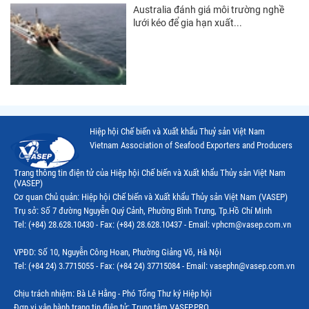
Australia đánh giá môi trường nghề
lưới kéo để gia hạn xuất...
Hiệp hội Chế biến và Xuất khẩu Thuỷ sản Việt Nam
Vietnam Association of Seafood Exporters and Producers
Trang thông tin điện tử của Hiệp hội Chế biến và Xuất khẩu Thủy sản Việt Nam
(VASEP)
Cơ quan Chủ quản: Hiệp hội Chế biến và Xuất khẩu Thủy sản Việt Nam (VASEP)
Trụ sở: Số 7 đường Nguyễn Quý Cảnh, Phường Bình Trưng, Tp.Hồ Chí Minh
Tel: (+84) 28.628.10430 - Fax: (+84) 28.628.10437 - Email: vphcm@vasep.com.vn
VPĐD: Số 10, Nguyễn Công Hoan, Phường Giảng Võ, Hà Nội
Tel: (+84 24) 3.7715055 - Fax: (+84 24) 37715084 - Email: vasephn@vasep.com.vn
Chịu trách nhiệm: Bà Lê Hằng - Phó Tổng Thư ký Hiệp hội
Đơn vị vận hành trang tin điện tử: Trung tâm VASEP.PRO