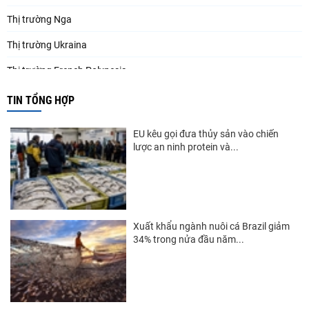
Thị trường Nga
Thị trường Ukraina
Thị trường French Polynesia
Thị trường Trung Quốc
TIN TỔNG HỢP
Thị trường Papua New Guinea
EU kêu gọi đưa thủy sản vào chiến
Thị trường New Zealand
lược an ninh protein và...
Thị trường Đài Loan
Thị trường Hàn Quốc
Thị trường Mỹ
Xuất khẩu ngành nuôi cá Brazil giảm
34% trong nửa đầu năm...
Thị trường EU
Thị trường Nhật Bản
Thị trường Việt Nam