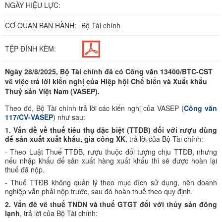
NGÀY HIỆU LỰC:
CƠ QUAN BAN HÀNH:
Bộ Tài chính
TỆP ĐÍNH KÈM:
Ngày 28/8/2025, Bộ Tài chính đã có Công văn 13400/BTC-CST
về việc trả lời kiến nghị của Hiệp hội Chế biến và Xuất khẩu
Thuỷ sản Việt Nam (VASEP).
Theo đó, Bộ Tài chính trả lời các kiến nghị của VASEP (
Công văn
117/CV-VASEP
) như sau:
1. Vấn đề về thuế tiêu thụ đặc biệt (TTĐB) đối với rượu dùng
để sản xuất xuất khẩu, gia công XK
, trả lời của Bộ Tài chính:
- Theo Luật Thuế TTĐB, rượu thuộc đối tượng chịu TTĐB, nhưng
nếu nhập khẩu để sản xuất hàng xuất khẩu thì sẽ được hoàn lại
thuế đã nộp.
- Thuế TTĐB không quản lý theo mục đích sử dụng, nên doanh
nghiệp vẫn phải nộp trước, sau đó hoàn thuế theo quy định.
2. Vấn đề về thuế TNDN và thuế GTGT đối với thủy sản đông
lạnh
, trả lời của Bộ Tài chính: