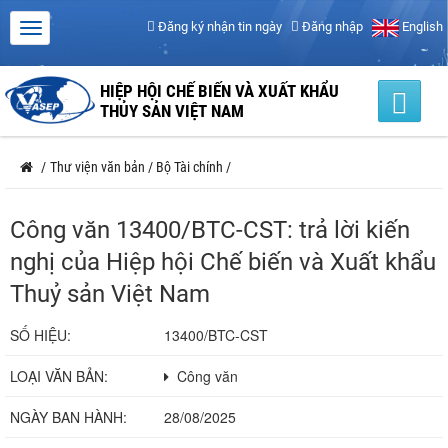
Đăng ký nhận tin ngày
Đăng nhập
English
HIỆP HỘI CHẾ BIẾN VÀ XUẤT KHẨU
THỦY SẢN VIỆT NAM
/
Thư viện văn bản
/
Bộ Tài chính
/
Công văn 13400/BTC-CST: trả lời kiến
nghị của Hiệp hội Chế biến và Xuất khẩu
Thuỷ sản Việt Nam
SỐ HIỆU:
13400/BTC-CST
LOẠI VĂN BẢN:
Công văn
NGÀY BAN HÀNH:
28/08/2025