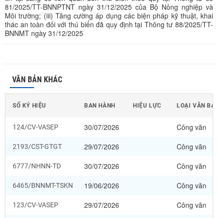
81/2025/TT-BNNPTNT ngày 31/12/2025 của Bộ Nông nghiệp và
Môi trường; (iii) Tăng cường áp dụng các biện pháp kỹ thuật, khai
thác an toàn đối với thú biển đã quy định tại Thông tư 88/2025/TT-
BNNMT ngày 31/12/2025
VĂN BẢN KHÁC
SỐ KÝ HIỆU
BAN HÀNH
HIỆU LỰC
LOẠI VĂN BẢ
30/07/2026
Công văn
124/CV-VASEP
29/07/2026
Công văn
2193/CST-GTGT
30/07/2026
Công văn
6777/NHNN-TD
19/06/2026
Công văn
6465/BNNMT-TSKN
29/07/2026
Công văn
123/CV-VASEP