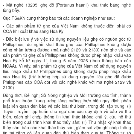
- Mã nghề 13205: ghẹ đỏ (Portunus haanii) khai thác bằng nghề
lồng bẫy.
Cục TS&KN cũng thông báo tới các doanh nghiệp như sau:
- Các sản phẩm từ ghẹ của Việt Nam không thuộc diện phải có
COA khi xuất khẩu sang Hoa Kỳ.
- Đặc biệt lưu ý về việc sử dụng nguyên liệu ghẹ có nguồn gốc từ
Philippines, do nghề khai thác ghẹ của Philippines không được
công nhận tương đương (mã nghề 2129 và 2130) nên ghẹ và các
sản phẩm từ ghẹ của Phillippines không được phép nhập khẩu vào
Hoa Kỳ kể từ ngày 11 tháng 6 năm 2026 (theo thông báo của
NOAA). Vì vậy, sản phẩm từ ghẹ của Việt Nam có sử dụng nguyên
liệu nhập khẩu từ Phillippines cũng không được phép nhập khẩu
vào Hoa Kỳ (trừ trường hợp sử dụng nguyên liệu ghẹ đã được
Philippines cấp COA đối với các nghề khác với mã nghề 2129 và
2130)
Đồng thời, Đề nghị Sở Nông nghiệp và Môi trường các tỉnh, thành
phố trực thuộc Trung ương tăng cường thực hiện quy định pháp
luật liên quan đến bảo vệ các loài thú biển, trong đó, tập trung: (i)
Tuyên truyền, tập huấn cho ngư dân các quy định về bảo vệ thú
biển, cách ghi chép thông tin khai thác không chủ ý, cứu hộ thú
biển trong quá trình khai thác thủy sản; (ii) Thu nhật ký khai thác
thủy sản, báo cáo khai thác thủy sản, giám sát việc ghi chép thông
tin tại cảng có liên quan đến thú biển theo quy tại Thông tư số