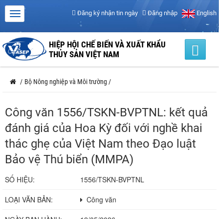
Đăng ký nhận tin ngày
Đăng nhập
English
HIỆP HỘI CHẾ BIẾN VÀ XUẤT KHẨU
THỦY SẢN VIỆT NAM
/
Bộ Nông nghiệp và Môi trường
/
Công văn 1556/TSKN-BVPTNL: kết quả
đánh giá của Hoa Kỳ đối với nghề khai
thác ghẹ của Việt Nam theo Đạo luật
Bảo vệ Thú biển (MMPA)
SỐ HIỆU:
1556/TSKN-BVPTNL
LOẠI VĂN BẢN:
Công văn