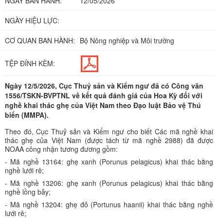
NGÀY BAN HÀNH:
12/05/2026
NGÀY HIỆU LỰC:
CƠ QUAN BAN HÀNH:
Bộ Nông nghiệp và Môi trường
TỆP ĐÍNH KÈM:
Ngày 12/5/2026, Cục Thuỷ sản và Kiểm ngư đã có Công văn
1556/TSKN-BVPTNL về kết quả đánh giá của Hoa Kỳ đối với
nghề khai thác ghẹ của Việt Nam theo Đạo luật Bảo vệ Thú
biển (MMPA).
Theo đó, Cục Thuỷ sản và Kiểm ngư cho biết Các mã nghề khai
thác ghẹ của Việt Nam (được tách từ mã nghề 2988) đã được
NOAA công nhận tương đương gồm:
- Mã nghề 13164: ghẹ xanh (Porunus pelagicus) khai thác bằng
nghề lưới rê;
- Mã nghề 13206: ghẹ xanh (Porunus pelagicus) khai thác bằng
nghề lồng bẫy;
- Mã nghề 13204: ghẹ đỏ (Portunus haanii) khai thác bằng nghề
lưới rê;