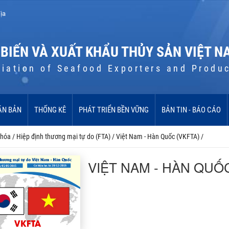
ịa
 BIẾN VÀ XUẤT KHẨU THỦY SẢN VIỆT N
iation of Seafood Exporters and Produ
ĂN BẢN
THỐNG KÊ
PHÁT TRIỂN BỀN VỮNG
BẢN TIN - BÁO CÁO
 hóa
/
Hiệp định thương mại tự do (FTA)
/
Việt Nam - Hàn Quốc (VKFTA)
/
VIỆT NAM - HÀN QUỐC