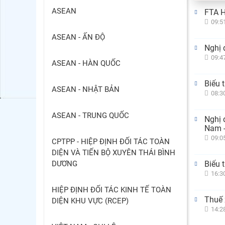
ASEAN
FTA H
09:5
ASEAN - ẤN ĐỘ
Nghị 
09:4
ASEAN - HÀN QUỐC
Biểu 
ASEAN - NHẬT BẢN
08:3
ASEAN - TRUNG QUỐC
Nghị 
Nam -
09:0
CPTPP - HIỆP ĐỊNH ĐỐI TÁC TOÀN
DIỆN VÀ TIẾN BỘ XUYÊN THÁI BÌNH
DƯƠNG
Biểu 
16:3
HIỆP ĐỊNH ĐỐI TÁC KINH TẾ TOÀN
Thuế 
DIỆN KHU VỰC (RCEP)
14:2