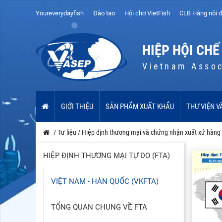
Youreverydayfish
Đào tạo
Hội chợ VietFish
CLB Hàng nội đ
HIỆP HỘI CHẾ
Vietnam Assoc
GIỚI THIỆU
SẢN PHẨM XUẤT KHẨU
THƯ VIỆN V
/
Tư liệu
/
Hiệp định thương mại và chứng nhận xuất xứ hàng
HIỆP ĐỊNH THƯƠNG MẠI TỰ DO (FTA)
VIỆT NAM - HÀN QUỐC (VKFTA)
TỔNG QUAN CHUNG VỀ FTA