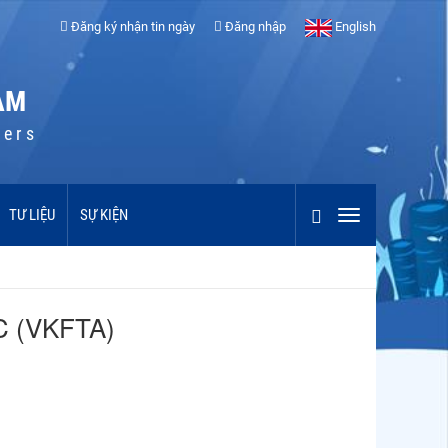
Đăng ký nhận tin ngày
Đăng nhập
English
AM
cers
TƯ LIỆU
SỰ KIỆN
 (VKFTA)