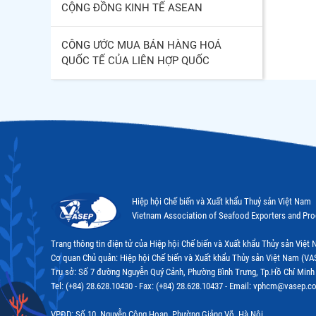
CỘNG ĐỒNG KINH TẾ ASEAN
CÔNG ƯỚC MUA BÁN HÀNG HOÁ
QUỐC TẾ CỦA LIÊN HỢP QUỐC
Hiệp hội Chế biến và Xuất khẩu Thuỷ sản Việt Nam
Vietnam Association of Seafood Exporters and Pr
Trang thông tin điện tử của Hiệp hội Chế biến và Xuất khẩu Thủy sản Việ
Cơ quan Chủ quản: Hiệp hội Chế biến và Xuất khẩu Thủy sản Việt Nam (VA
Trụ sở: Số 7 đường Nguyễn Quý Cảnh, Phường Bình Trưng, Tp.Hồ Chí Minh
Tel: (+84) 28.628.10430 - Fax: (+84) 28.628.10437 - Email: vphcm@vasep.c
VPĐD: Số 10, Nguyễn Công Hoan, Phường Giảng Võ, Hà Nội