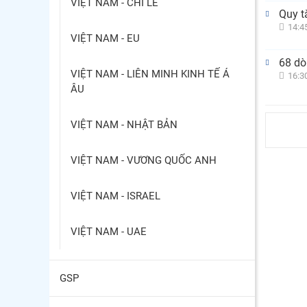
VIỆT NAM - CHI LÊ
Quy t
14:4
VIỆT NAM - EU
68 dò
VIỆT NAM - LIÊN MINH KINH TẾ Á
16:3
ÂU
VIỆT NAM - NHẬT BẢN
VIỆT NAM - VƯƠNG QUỐC ANH
VIỆT NAM - ISRAEL
VIỆT NAM - UAE
GSP