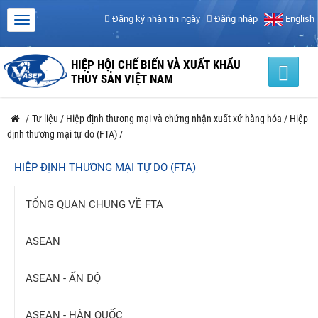
Đăng ký nhận tin ngày
Đăng nhập
English
HIỆP HỘI CHẾ BIẾN VÀ XUẤT KHẨU
THỦY SẢN VIỆT NAM
/
Tư liệu
/
Hiệp định thương mại và chứng nhận xuất xứ hàng hóa
/
Hiệp
định thương mại tự do (FTA)
/
HIỆP ĐỊNH THƯƠNG MẠI TỰ DO (FTA)
TỔNG QUAN CHUNG VỀ FTA
ASEAN
ASEAN - ẤN ĐỘ
ASEAN - HÀN QUỐC