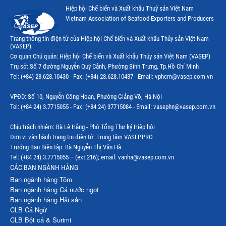
Hiệp hội Chế biến và Xuất khẩu Thuỷ sản Việt Nam
Vietnam Association of Seafood Exporters and Producers
Trang thông tin điện tử của Hiệp hội Chế biến và Xuất khẩu Thủy sản Việt Nam
(VASEP)
Cơ quan Chủ quản: Hiệp hội Chế biến và Xuất khẩu Thủy sản Việt Nam (VASEP)
Trụ sở: Số 7 đường Nguyễn Quý Cảnh, Phường Bình Trưng, Tp.Hồ Chí Minh
Tel: (+84) 28.628.10430 - Fax: (+84) 28.628.10437 - Email: vphcm@vasep.com.vn
VPĐD: Số 10, Nguyễn Công Hoan, Phường Giảng Võ, Hà Nội
Tel: (+84 24) 3.7715055 - Fax: (+84 24) 37715084 - Email: vasephn@vasep.com.vn
Chịu trách nhiệm: Bà Lê Hằng - Phó Tổng Thư ký Hiệp hội
Đơn vị vận hành trang tin điện tử: Trung tâm VASEP.PRO
Trưởng Ban Biên tập: Bà Nguyễn Thị Vân Hà
Tel: (+84 24) 3.7715055 – (ext.216); email: vanha@vasep.com.vn
CÁC BAN NGÀNH HÀNG
Ban ngành hàng Tôm
Ban ngành hàng Cá nước ngọt
Ban ngành hàng Hải sản
CLB Cá Ngừ
CLB Bột cá & Surimi