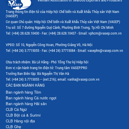
Vietnam Association of Seafood Exporters and Producers
Trang thông tin điện tử của Hiệp hội Chế biến và Xuất khẩu Thủy sản Việt Nam
(VASEP)
Cơ quan Chủ quản: Hiệp hội Chế biến và Xuất khẩu Thủy sản Việt Nam (VASEP)
Trụ sở: Số 7 đường Nguyễn Quý Cảnh, Phường Bình Trưng, Tp.Hồ Chí Minh
Tel: (+84) 28.628.10430 - Fax: (+84) 28.628.10437 - Email: vphcm@vasep.com.vn
VPĐD: Số 10, Nguyễn Công Hoan, Phường Giảng Võ, Hà Nội
Tel: (+84 24) 3.7715055 - Fax: (+84 24) 37715084 - Email: vasephn@vasep.com.vn
Chịu trách nhiệm: Bà Lê Hằng - Phó Tổng Thư ký Hiệp hội
Đơn vị vận hành trang tin điện tử: Trung tâm VASEP.PRO
Trưởng Ban Biên tập: Bà Nguyễn Thị Vân Hà
Tel: (+84 24) 3.7715055 – (ext.216); email: vanha@vasep.com.vn
CÁC BAN NGÀNH HÀNG
Ban ngành hàng Tôm
Ban ngành hàng Cá nước ngọt
Ban ngành hàng Hải sản
CLB Cá Ngừ
CLB Bột cá & Surimi
CLB Hàng nội địa
CLB Ghẹ