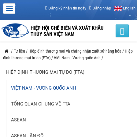
Đăng ký nhận tin ngày
Đăng nhập
English
HIỆP HỘI CHẾ BIẾN VÀ XUẤT KHẨU
THỦY SẢN VIỆT NAM
/
Tư liệu
/
Hiệp định thương mại và chứng nhận xuất xứ hàng hóa
/
Hiệp
định thương mại tự do (FTA)
/
Việt Nam - Vương quốc Anh
/
HIỆP ĐỊNH THƯƠNG MẠI TỰ DO (FTA)
VIỆT NAM - VƯƠNG QUỐC ANH
TỔNG QUAN CHUNG VỀ FTA
ASEAN
ASEAN - ẤN ĐỘ