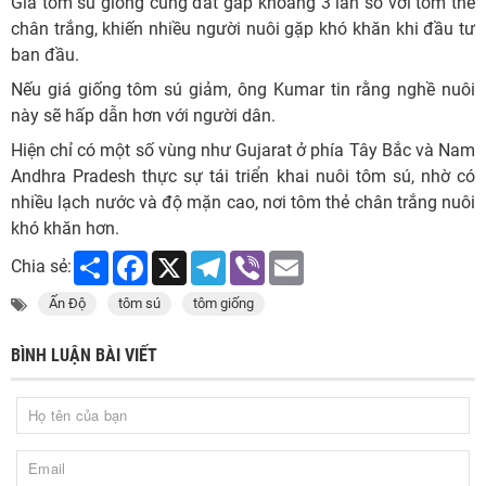
Giá tôm sú giống cũng đắt gấp khoảng 3 lần so với tôm thẻ
chân trắng, khiến nhiều người nuôi gặp khó khăn khi đầu tư
ban đầu.
Nếu giá giống tôm sú giảm, ông Kumar tin rằng nghề nuôi
này sẽ hấp dẫn hơn với người dân.
Hiện chỉ có một số vùng như Gujarat ở phía Tây Bắc và Nam
Andhra Pradesh thực sự tái triển khai nuôi tôm sú, nhờ có
nhiều lạch nước và độ mặn cao, nơi tôm thẻ chân trắng nuôi
khó khăn hơn.
Share
Facebook
X
Telegram
Viber
Email
Chia sẻ:
Ấn Độ
tôm sú
tôm giống
BÌNH LUẬN BÀI VIẾT