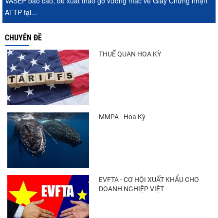
VASEP báo cáo, đề xuất tháo gỡ vướng mắc về Giấy Chứng nhận
ATTP tại...
CHUYÊN ĐỀ
THUẾ QUAN HOA KỲ
MMPA - Hoa Kỳ
EVFTA - CƠ HỘI XUẤT KHẨU CHO
DOANH NGHIỆP VIỆT