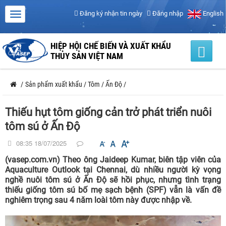
Đăng ký nhận tin ngày
Đăng nhập
English
HIỆP HỘI CHẾ BIẾN VÀ XUẤT KHẨU
THỦY SẢN VIỆT NAM
/
Sản phẩm xuất khẩu
/
Tôm
/
Ấn Độ
/
Thiếu hụt tôm giống cản trở phát triển nuôi
tôm sú ở Ấn Độ
08:35 18/07/2025
(vasep.com.vn) Theo ông Jaideep Kumar, biên tập viên của
Aquaculture Outlook tại Chennai, dù nhiều người kỳ vọng
nghề nuôi tôm sú ở Ấn Độ sẽ hồi phục, nhưng tình trạng
thiếu giống tôm sú bố mẹ sạch bệnh (SPF) vẫn là vấn đề
nghiêm trọng sau 4 năm loài tôm này được nhập về.