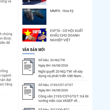
 vững và
MMPA - Hoa Kỳ
EVFTA - CƠ HỘI XUẤT
nh chứng
KHẨU CHO DOANH
sản được
NGHIỆP VIỆT
tiền để
VĂN BẢN MỚI
Số hiệu:
20-NQ/TW
Ngày BH:
04/08/2026
trồng
Nghị quyết 20-NQ/TW: về xây
a ngành
dựng và phát triển Việt Nam...
nhận đạt
 mức tăng
Số hiệu:
2193/CST-GTGT
Ngày BH:
04/08/2026
Công văn 2193/CST-GTGT: trả lời
vướng mắc của VASEP về...
Số hiệu:
2017/QĐ-BTC