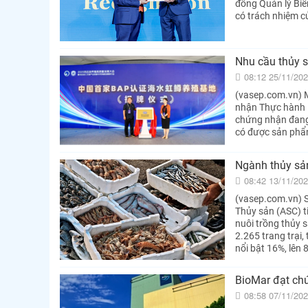
đồng Quản lý Biể
có trách nhiệm c
Nhu cầu thủy 
08:12 25/11/20
(vasep.com.vn) M
nhận Thực hành N
chứng nhận đang 
có được sản phẩ
Ngành thủy sả
08:42 13/11/20
(vasep.com.vn) S
Thủy sản (ASC) t
nuôi trồng thủy 
2.265 trang trại,
nổi bật 16%, lên 8
BioMar đạt ch
08:58 07/11/20