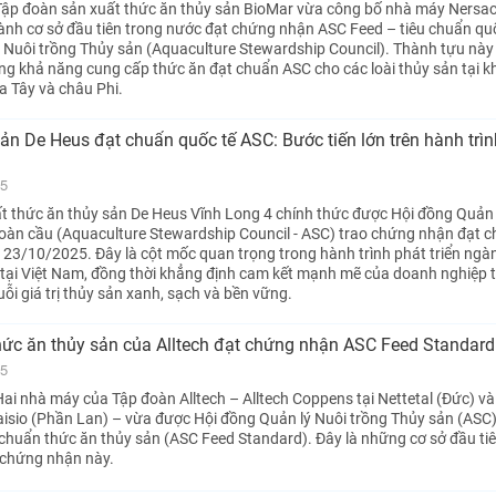
Tập đoàn sản xuất thức ăn thủy sản BioMar vừa công bố nhà máy Nersa
hành cơ sở đầu tiên trong nước đạt chứng nhận ASC Feed – tiêu chuẩn qu
 Nuôi trồng Thủy sản (Aquaculture Stewardship Council). Thành tựu này
g khả năng cung cấp thức ăn đạt chuẩn ASC cho các loài thủy sản tại k
a Tây và châu Phi.
ản De Heus đạt chuẩn quốc tế ASC: Bước tiến lớn trên hành trìn
25
 thức ăn thủy sản De Heus Vĩnh Long 4 chính thức được Hội đồng Quản 
oàn cầu (Aquaculture Stewardship Council - ASC) trao chứng nhận đạt 
 23/10/2025. Đây là cột mốc quan trọng trong hành trình phát triển ngà
tại Việt Nam, đồng thời khẳng định cam kết mạnh mẽ của doanh nghiệp 
ỗi giá trị thủy sản xanh, sạch và bền vững.
hức ăn thủy sản của Alltech đạt chứng nhận ASC Feed Standard
25
ai nhà máy của Tập đoàn Alltech – Alltech Coppens tại Nettetal (Đức) và 
isio (Phần Lan) – vừa được Hội đồng Quản lý Nuôi trồng Thủy sản (ASC
chuẩn thức ăn thủy sản (ASC Feed Standard). Đây là những cơ sở đầu tiê
 chứng nhận này.