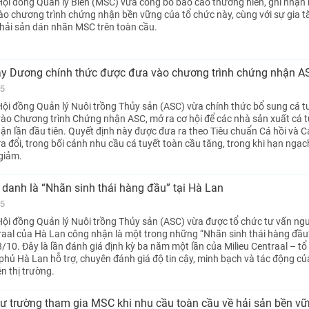
ội đồng Quản lý Biển (MSC) vừa công bố báo cáo thường niên, ghi nhận
vào chương trình chứng nhận bền vững của tổ chức này, cùng với sự gia 
hải sản dán nhãn MSC trên toàn cầu.
Tây Dương chính thức được đưa vào chương trình chứng nhận A
25
ội đồng Quản lý Nuôi trồng Thủy sản (ASC) vừa chính thức bổ sung cá tu
ào Chương trình Chứng nhận ASC, mở ra cơ hội để các nhà sản xuất cá t
ận lần đầu tiên. Quyết định này được đưa ra theo Tiêu chuẩn Cá hồi và C
a đổi, trong bối cảnh nhu cầu cá tuyết toàn cầu tăng, trong khi hạn ngạ
 giảm.
danh là “Nhãn sinh thái hàng đầu” tại Hà Lan
25
ội đồng Quản lý Nuôi trồng Thủy sản (ASC) vừa được tổ chức tư vấn ngư
raal của Hà Lan công nhận là một trong những “Nhãn sinh thái hàng đầu”
/10. Đây là lần đánh giá định kỳ ba năm một lần của Milieu Centraal – tổ
 phủ Hà Lan hỗ trợ, chuyên đánh giá độ tin cậy, minh bạch và tác động củ
ên thị trường.
ư trường tham gia MSC khi nhu cầu toàn cầu về hải sản bền vữ