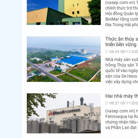
(vasep.com.vn) 
chính thức trở t
Hội đồng Quản lý
BioMar tăng cườn
Địa Trung Hải phí
Thức ăn thủy s
triển bền vững
08:44 06/11/20
Nhà máy sản xuất
trồng Thủy sản T
quốc tế vào ngày
sản của De Heus 
việc xây dựng chu
Hai nhà máy t
08:37 05/11/20
(vasep.com.vn) H
Fennoaqua tại Ra
chứng nhận tiêu 
và Phần Lan đạt