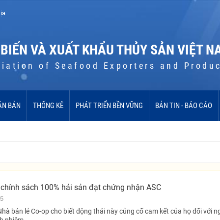
ịa
 BIẾN VÀ XUẤT KHẨU THỦY SẢN VIỆT N
iation of Seafood Exporters and Produ
ĂN BẢN
THỐNG KÊ
PHÁT TRIỂN BỀN VỮNG
BẢN TIN - BÁO CÁO
 chính sách 100% hải sản đạt chứng nhận ASC
25
hà bán lẻ Co-op cho biết động thái này củng cố cam kết của họ đối với 