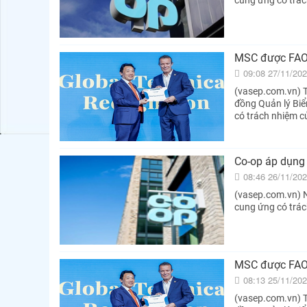
cung ứng có trác
MSC được FAO 
09:08 27/11/20
(vasep.com.vn) T
đồng Quản lý Biể
có trách nhiệm c
Co-op áp dụng
08:46 26/11/20
(vasep.com.vn) N
cung ứng có trá
MSC được FAO 
08:13 25/11/20
(vasep.com.vn) T