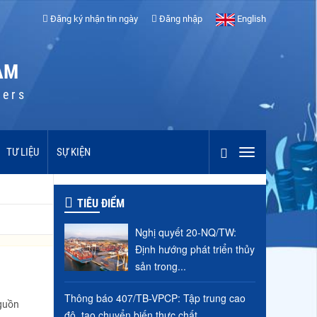
Đăng ký nhận tin ngày
Đăng nhập
English
AM
cers
TƯ LIỆU
SỰ KIỆN
TIÊU ĐIỂM
Nghị quyết 20-NQ/TW:
Định hướng phát triển thủy
sản trong...
Thông báo 407/TB-VPCP: Tập trung cao
nguồn
độ, tạo chuyển biến thực chất...