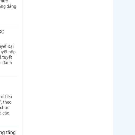
 mức
tăng đáng
SC
yết Đại
uyết nộp
á tuyết
ch đánh
ời tiêu
, theo
 chức
a các
ng tăng