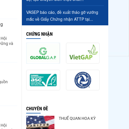
VASEP báo cáo, đề xuất tháo gỡ vướng
mắc về Giấy Chứng nhận ATTP tại...
ng
CHỨNG NHẬN
 Hội
 vững và
nguồn
CHUYÊN ĐỀ
THUẾ QUAN HOA KỲ
 Hội