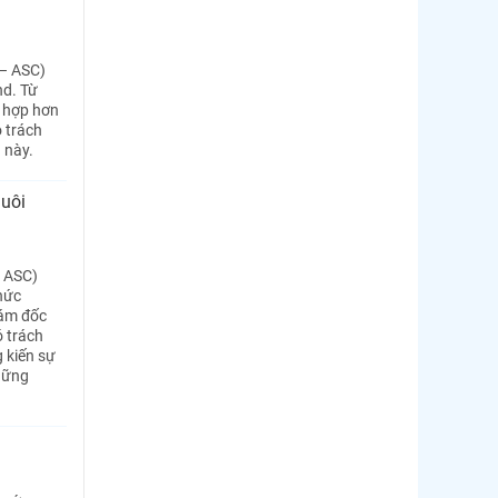
 – ASC)
nd. Từ
t hợp hơn
ó trách
 này.
nuôi
– ASC)
hức
iám đốc
ó trách
 kiến sự
những