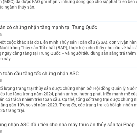
n (MSC) đã được FAO ghi nhận vì những đóng góp cho sự phát triển bền
ủa ngành thủy sản.
sản có chứng nhận tăng mạnh tại Trung Quốc
25
ột cuộc khảo sát do Liên minh Thủy sản Toàn cầu (GSA), đơn vị vận hà
uôi trồng Thủy sản Tốt nhất (BAP), thực hiện cho thấy nhu cầu về hải 
ngày càng tăng tại Trung Quốc – và người tiêu dùng sẵn sàng trả thêm 
m này.
n toàn cầu tăng tốc chứng nhận ASC
25
ố lượng trang trại thủy sản được chứng nhận bởi Hội đồng Quản lý Nuôi 
iếp tục tăng trong năm 2024, phản ánh xu hướng phát triển mạnh mẽ củ
sản có trách nhiệm trên toàn cầu. Cụ thể, tổng số trang trại được chứng 
 tăng gần 10% so với năm 2023. Trong đó, các trang trại cá hồi ghi nhận
26 trang trại.
ứng nhận ASC đầu tiên cho nhà máy thức ăn thủy sản tại Pháp
25