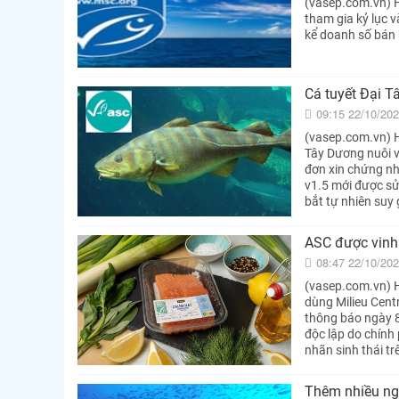
(vasep.com.vn) H
tham gia kỷ lục 
kể doanh số bán 
Cá tuyết Đại 
09:15 22/10/20
(vasep.com.vn) H
Tây Dương nuôi v
đơn xin chứng nh
v1.5 mới được sử
bắt tự nhiên suy
ASC được vinh 
08:47 22/10/20
(vasep.com.vn) H
dùng Milieu Cent
thông báo ngày 8
độc lập do chính
nhãn sinh thái tr
Thêm nhiều ng