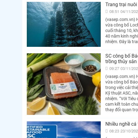
Trang trại nuô
08:51 04/11/20
(vasep.com.vn) H
vừa công bố Loch
cuối tháng 10, k
40 năm kinh nghi
nhiệm. Đây là tr
SC công bố Báo
trồng thủy sản
09:27 03/11/20
(vasep.com.vn) H
vừa công bố Báo
trong việc cải th
Kỹ thuật ASC, nă
nhiệm. “Với Tiêu
cam kết toàn chu
thay đổi quan tr
Nhiều nghề cá
08:23 23/10/20