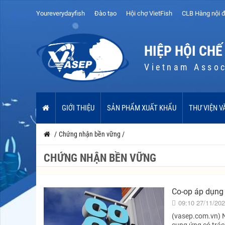
Youreverydayfish
Đào tạo
Hội chợ VietFish
CLB Hàng nội đ
HIỆP HỘI CHẾ
Vietnam Assoc
GIỚI THIỆU
SẢN PHẨM XUẤT KHẨU
THƯ VIỆN V
/
Chứng nhận bền vững
/
CHỨNG NHẬN BỀN VỮNG
Co-op áp dụng
09:10 27/11/20
(vasep.com.vn) N