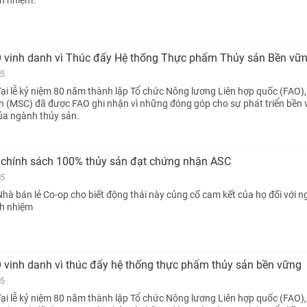
h nhiệm.
vinh danh vì Thúc đẩy Hệ thống Thực phẩm Thủy sản Bền vữ
25
ại lễ kỷ niệm 80 năm thành lập Tổ chức Nông lương Liên hợp quốc (FAO),
n (MSC) đã được FAO ghi nhận vì những đóng góp cho sự phát triển bền
ủa ngành thủy sản.
 chính sách 100% thủy sản đạt chứng nhận ASC
25
hà bán lẻ Co-op cho biết động thái này củng cố cam kết của họ đối với 
ch nhiệm
vinh danh vì thúc đẩy hệ thống thực phẩm thủy sản bền vững
25
ại lễ kỷ niệm 80 năm thành lập Tổ chức Nông lương Liên hợp quốc (FAO),