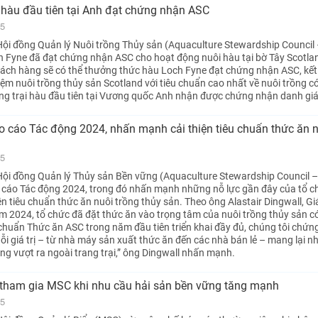
i hàu đầu tiên tại Anh đạt chứng nhận ASC
25
ội đồng Quản lý Nuôi trồng Thủy sản (Aquaculture Stewardship Council
 Fyne đã đạt chứng nhận ASC cho hoạt động nuôi hàu tại bờ Tây Scotla
hách hàng sẽ có thể thưởng thức hàu Loch Fyne đạt chứng nhận ASC, kế
ệm nuôi trồng thủy sản Scotland với tiêu chuẩn cao nhất về nuôi trồng c
ang trại hàu đầu tiên tại Vương quốc Anh nhận được chứng nhận danh giá
 cáo Tác động 2024, nhấn mạnh cải thiện tiêu chuẩn thức ăn 
25
ội đồng Quản lý Thủy sản Bền vững (Aquaculture Stewardship Council 
 cáo Tác động 2024, trong đó nhấn mạnh những nỗ lực gần đây của tổ c
iện tiêu chuẩn thức ăn nuôi trồng thủy sản. Theo ông Alastair Dingwall, G
m 2024, tổ chức đã đặt thức ăn vào trọng tâm của nuôi trồng thủy sản c
 chuẩn Thức ăn ASC trong năm đầu tiên triển khai đầy đủ, chúng tôi chứng
ỗi giá trị – từ nhà máy sản xuất thức ăn đến các nhà bán lẻ – mang lại 
ọng vượt ra ngoài trang trại,” ông Dingwall nhấn mạnh.
 tham gia MSC khi nhu cầu hải sản bền vững tăng mạnh
25