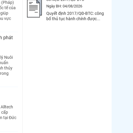
c (Pháp)
Ngày BH:
04/08/2026
ốc tế của
 giúp
Quyết định 2017/QĐ-BTC: công
hu vực
bố thủ tục hành chính được...
h phát
lý Nuôi
chuẩn
nh thủy
trong
Alltech
) cấp
n tại Đức