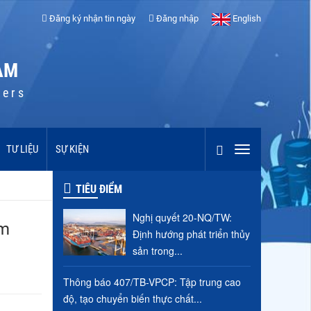
Đăng ký nhận tin ngày
Đăng nhập
English
AM
cers
TƯ LIỆU
SỰ KIỆN
TIÊU ĐIỂM
Nghị quyết 20-NQ/TW:
ăm
Định hướng phát triển thủy
sản trong...
Thông báo 407/TB-VPCP: Tập trung cao
độ, tạo chuyển biến thực chất...