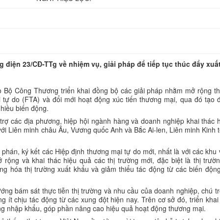
điện 23/CĐ-TTg về nhiệm vụ, giải pháp để tiếp tục thúc đẩy xuấ
 Bộ Công Thương triển khai đồng bộ các giải pháp nhằm mở rộng th
 tự do (FTA) và đổi mới hoạt động xúc tiến thương mại, qua đó tạo 
nhiều biến động.
trợ các địa phương, hiệp hội ngành hàng và doanh nghiệp khai thác 
với Liên minh châu Âu, Vương quốc Anh và Bắc Ai-len, Liên minh Kinh t
hán, ký kết các Hiệp định thương mại tự do mới, nhất là với các khu
rộng và khai thác hiệu quả các thị trường mới, đặc biệt là thị trườn
g hóa thị trường xuất khẩu và giảm thiểu tác động từ các biến động
ướng bám sát thực tiễn thị trường và nhu cầu của doanh nghiệp, chú t
ng ít chịu tác động từ các xung đột hiện nay. Trên cơ sở đó, triển khai 
ờng nhập khẩu, góp phần nâng cao hiệu quả hoạt động thương mại.