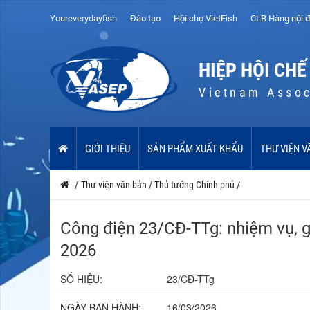
Youreverydayfish
Đào tạo
Hội chợ VietFish
CLB Hàng nội đ
HIỆP HỘI CHẾ
Vietnam Assoc
GIỚI THIỆU
SẢN PHẨM XUẤT KHẨU
THƯ VIỆN V
/
Thư viện văn bản
/
Thủ tướng Chính phủ
/
Công điện 23/CĐ-TTg: nhiệm vụ, g
2026
SỐ HIỆU:
23/CĐ-TTg
NGÀY BAN HÀNH:
16/03/2026