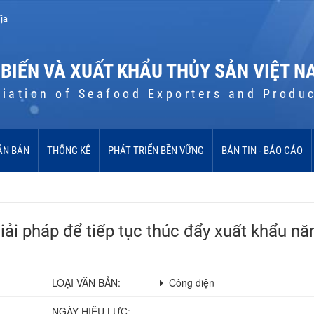
ịa
 BIẾN VÀ XUẤT KHẨU THỦY SẢN VIỆT N
iation of Seafood Exporters and Produ
ĂN BẢN
THỐNG KÊ
PHÁT TRIỂN BỀN VỮNG
BẢN TIN - BÁO CÁO
iải pháp để tiếp tục thúc đẩy xuất khẩu n
LOẠI VĂN BẢN:
Công điện
NGÀY HIỆU LỰC: