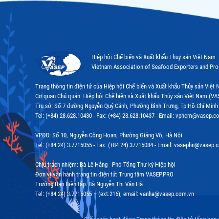
Hiệp hội Chế biến và Xuất khẩu Thuỷ sản Việt Nam
Vietnam Association of Seafood Exporters and Pr
Trang thông tin điện tử của Hiệp hội Chế biến và Xuất khẩu Thủy sản Việ
Cơ quan Chủ quản: Hiệp hội Chế biến và Xuất khẩu Thủy sản Việt Nam (VA
Trụ sở: Số 7 đường Nguyễn Quý Cảnh, Phường Bình Trưng, Tp.Hồ Chí Minh
Tel: (+84) 28.628.10430 - Fax: (+84) 28.628.10437 - Email: vphcm@vasep.c
VPĐD: Số 10, Nguyễn Công Hoan, Phường Giảng Võ, Hà Nội
Tel: (+84 24) 3.7715055 - Fax: (+84 24) 37715084 - Email: vasephn@vasep.
Chịu trách nhiệm: Bà Lê Hằng - Phó Tổng Thư ký Hiệp hội
Đơn vị vận hành trang tin điện tử: Trung tâm VASEP.PRO
Trưởng Ban Biên tập: Bà Nguyễn Thị Vân Hà
Tel: (+84 24) 3.7715055 – (ext.216); email: vanha@vasep.com.vn