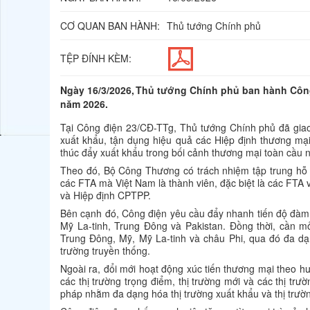
CƠ QUAN BAN HÀNH:
Thủ tướng Chính phủ
TỆP ĐÍNH KÈM:
Ngày 16/3/2026, Thủ tướng Chính phủ ban hành Công 
năm 2026.
Tại Công điện 23/CĐ-TTg, Thủ tướng Chính phủ đã giao
xuất khẩu, tận dụng hiệu quả các Hiệp định thương mại
thúc đẩy xuất khẩu trong bối cảnh thương mại toàn cầu 
Theo đó, Bộ Công Thương có trách nhiệm tập trung hỗ 
các FTA mà Việt Nam là thành viên, đặc biệt là các FTA 
và Hiệp định CPTPP.
Bên cạnh đó, Công điện yêu cầu đẩy nhanh tiến độ đàm p
Mỹ La-tinh, Trung Đông và Pakistan. Đồng thời, cần mở 
Trung Đông, Mỹ, Mỹ La-tinh và châu Phi, qua đó đa dạn
trường truyền thống.
Ngoài ra, đổi mới hoạt động xúc tiến thương mại theo h
các thị trường trọng điểm, thị trường mới và các thị trườ
pháp nhằm đa dạng hóa thị trường xuất khẩu và thị trư