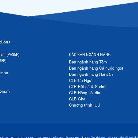
oducers
t Nam (VASEP)
CÁC BAN NGÀNH HÀNG
SEP)
Ban ngành hàng Tôm
Ban ngành hàng Cá nước ngọt
om.vn
Ban ngành hàng Hải sản
CLB Cá Ngừ
CLB Bột cá & Surimi
com.vn
CLB Hàng nội địa
CLB Ghẹ
Chương trình IUU