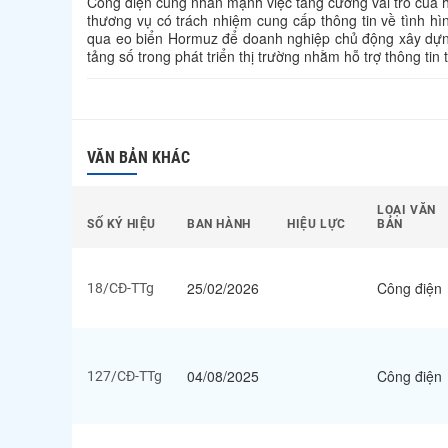
Công điện cũng nhấn mạnh việc tăng cường vai trò của h
thương vụ có trách nhiệm cung cấp thông tin về tình hì
qua eo biển Hormuz để doanh nghiệp chủ động xây dựn
tảng số trong phát triển thị trường nhằm hỗ trợ thông ti
VĂN BẢN KHÁC
LOẠI VĂN
SỐ KÝ HIỆU
BAN HÀNH
HIỆU LỰC
BẢN
25/02/2026
Công điện
18/CĐ-TTg
04/08/2025
Công điện
127/CĐ-TTg