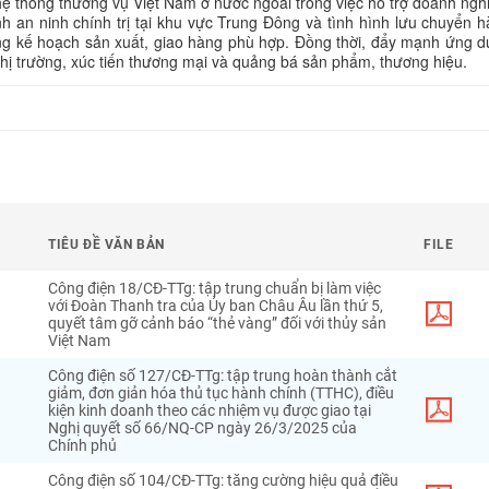
ệ thống thương vụ Việt Nam ở nước ngoài trong việc hỗ trợ doanh ngh
nh an ninh chính trị tại khu vực Trung Đông và tình hình lưu chuyển 
g kế hoạch sản xuất, giao hàng phù hợp. Đồng thời, đẩy mạnh ứng 
n thị trường, xúc tiến thương mại và quảng bá sản phẩm, thương hiệu.
TIÊU ĐỀ VĂN BẢN
FILE
Công điện 18/CĐ-TTg: tập trung chuẩn bị làm việc
với Đoàn Thanh tra của Ủy ban Châu Âu lần thứ 5,
quyết tâm gỡ cảnh báo “thẻ vàng” đối với thủy sản
Việt Nam
Công điện số 127/CĐ-TTg: tập trung hoàn thành cắt
giảm, đơn giản hóa thủ tục hành chính (TTHC), điều
kiện kinh doanh theo các nhiệm vụ được giao tại
Nghị quyết số 66/NQ-CP ngày 26/3/2025 của
Chính phủ
Công điện số 104/CĐ-TTg: tăng cường hiệu quả điều