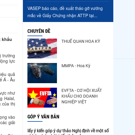
VASEP báo cáo, đề xuất tháo gỡ vướng
mắc về Giấy Chứng nhận ATTP tại...
CHUYÊN ĐỀ
t khẩu
THUẾ QUAN HOA KỲ
ị trường
động lực
MMPA - Hoa Kỳ
hiệu quả
ế Á - Âu
EVFTA - CƠ HỘI XUẤT
 vực như
KHẨU CHO DOANH
g Halal,
NGHIỆP VIỆT
 của thị
GÓP Ý VĂN BẢN
rọng vào
các giải
lấy ý kiến góp ý dự thảo Nghị định về một số