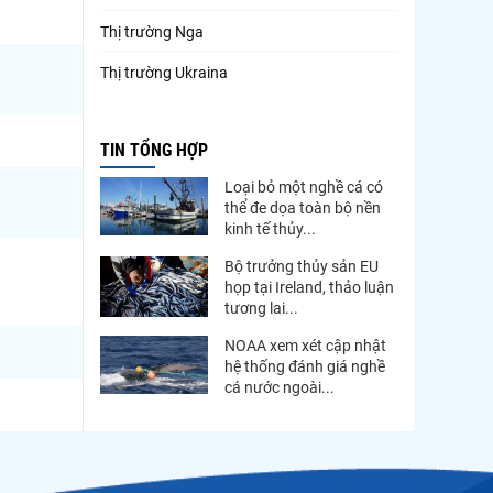
Thị trường Nga
Thị trường Ukraina
Thị trường French Polynesia
TIN TỔNG HỢP
Thị trường Trung Quốc
Loại bỏ một nghề cá có
Thị trường Papua New Guinea
thể đe dọa toàn bộ nền
kinh tế thủy...
Thị trường New Zealand
Bộ trưởng thủy sản EU
Thị trường Đài Loan
họp tại Ireland, thảo luận
tương lai...
Thị trường Hàn Quốc
NOAA xem xét cập nhật
Thị trường Mỹ
hệ thống đánh giá nghề
cá nước ngoài...
Thị trường EU
Thị trường Nhật Bản
Thị trường Việt Nam