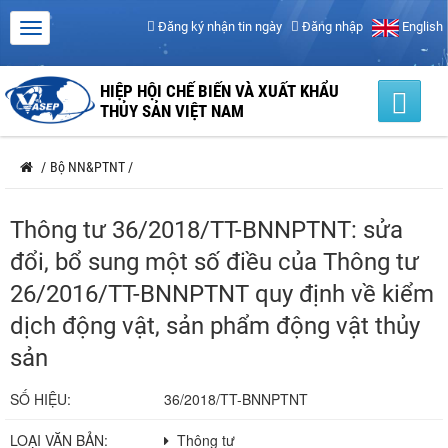
Đăng ký nhận tin ngày
Đăng nhập
English
HIỆP HỘI CHẾ BIẾN VÀ XUẤT KHẨU
THỦY SẢN VIỆT NAM
/
Bộ NN&PTNT
/
Thông tư 36/2018/TT-BNNPTNT: sửa
đổi, bổ sung một số điều của Thông tư
26/2016/TT-BNNPTNT quy định về kiểm
dịch động vật, sản phẩm động vật thủy
sản
SỐ HIỆU:
36/2018/TT-BNNPTNT
LOẠI VĂN BẢN:
Thông tư