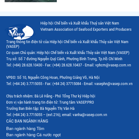
Hiệp hội Chế biến và Xuất khẩu Thuỷ sản Việt Nam
Vietnam Association of Seafood Exporters and Producers
Trang thông tin điện tử của Hiệp hội Chế biến và Xuất khẩu Thủy sản Việt Nam
(VASEP)
Cơ quan Chủ quản: Hiệp hội Chế biến và Xuất khẩu Thủy sản Việt Nam (VASEP)
Trụ sở: Số 7 đường Nguyễn Quý Cảnh, Phường Bình Trưng, Tp.Hồ Chí Minh
Tel: (+84) 28.628.10430 - Fax: (+84) 28.628.10437 - Email: vphcm@vasep.com.vn
VPĐD: Số 10, Nguyễn Công Hoan, Phường Giảng Võ, Hà Nội
Tel: (+84 24) 3.7715055 - Fax: (+84 24) 37715084 - Email: vasephn@vasep.com.vn
Chịu trách nhiệm: Bà Lê Hằng - Phó Tổng Thư ký Hiệp hội
Đơn vị vận hành trang tin điện tử: Trung tâm VASEP.PRO
Trưởng Ban Biên tập: Bà Nguyễn Thị Vân Hà
Tel: (+84 24) 3.7715055 – (ext.216); email: vanha@vasep.com.vn
CÁC BAN NGÀNH HÀNG
Ban ngành hàng Tôm
Ban ngành hàng Cá nước ngọt