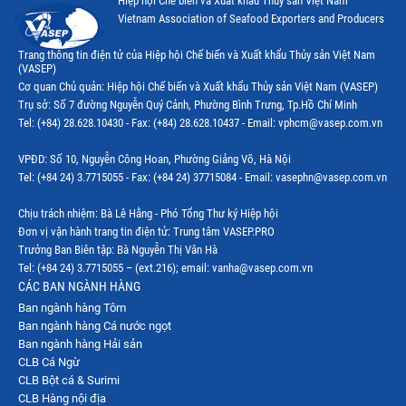
Hiệp hội Chế biến và Xuất khẩu Thuỷ sản Việt Nam
Vietnam Association of Seafood Exporters and Producers
Trang thông tin điện tử của Hiệp hội Chế biến và Xuất khẩu Thủy sản Việt Nam
(VASEP)
Cơ quan Chủ quản: Hiệp hội Chế biến và Xuất khẩu Thủy sản Việt Nam (VASEP)
Trụ sở: Số 7 đường Nguyễn Quý Cảnh, Phường Bình Trưng, Tp.Hồ Chí Minh
Tel: (+84) 28.628.10430 - Fax: (+84) 28.628.10437 - Email: vphcm@vasep.com.vn
VPĐD: Số 10, Nguyễn Công Hoan, Phường Giảng Võ, Hà Nội
Tel: (+84 24) 3.7715055 - Fax: (+84 24) 37715084 - Email: vasephn@vasep.com.vn
Chịu trách nhiệm: Bà Lê Hằng - Phó Tổng Thư ký Hiệp hội
Đơn vị vận hành trang tin điện tử: Trung tâm VASEP.PRO
Trưởng Ban Biên tập: Bà Nguyễn Thị Vân Hà
Tel: (+84 24) 3.7715055 – (ext.216); email: vanha@vasep.com.vn
CÁC BAN NGÀNH HÀNG
Ban ngành hàng Tôm
Ban ngành hàng Cá nước ngọt
Ban ngành hàng Hải sản
CLB Cá Ngừ
CLB Bột cá & Surimi
CLB Hàng nội địa