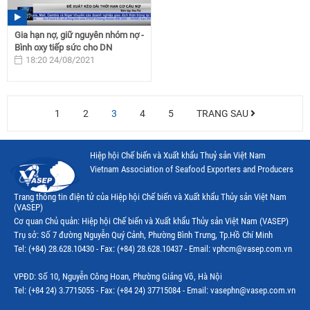
Gia hạn nợ, giữ nguyên nhóm nợ -
Bình oxy tiếp sức cho DN
18:20 24/08/2021
1
2
3
4
5
TRANG SAU
Hiệp hội Chế biến và Xuất khẩu Thuỷ sản Việt Nam
Vietnam Association of Seafood Exporters and Producers
Trang thông tin điện tử của Hiệp hội Chế biến và Xuất khẩu Thủy sản Việt Nam
(VASEP)
Cơ quan Chủ quản: Hiệp hội Chế biến và Xuất khẩu Thủy sản Việt Nam (VASEP)
Trụ sở: Số 7 đường Nguyễn Quý Cảnh, Phường Bình Trưng, Tp.Hồ Chí Minh
Tel: (+84) 28.628.10430 - Fax: (+84) 28.628.10437 - Email: vphcm@vasep.com.vn
VPĐD: Số 10, Nguyễn Công Hoan, Phường Giảng Võ, Hà Nội
Tel: (+84 24) 3.7715055 - Fax: (+84 24) 37715084 - Email: vasephn@vasep.com.vn