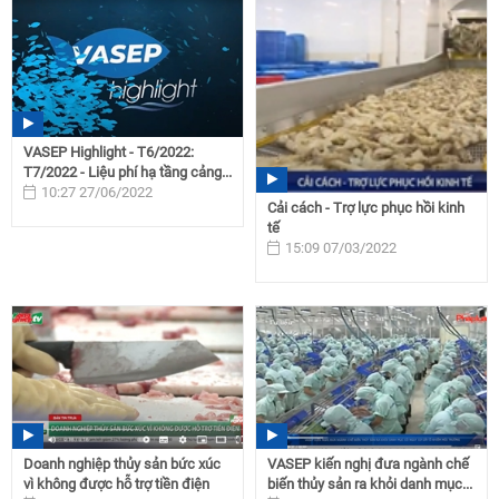
VASEP Highlight - T6/2022:
T7/2022 - Liệu phí hạ tầng cảng...
10:27 27/06/2022
Cải cách - Trợ lực phục hồi kinh
tế
15:09 07/03/2022
Doanh nghiệp thủy sản bức xúc
VASEP kiến nghị đưa ngành chế
vì không được hỗ trợ tiền điện
biến thủy sản ra khỏi danh mục...