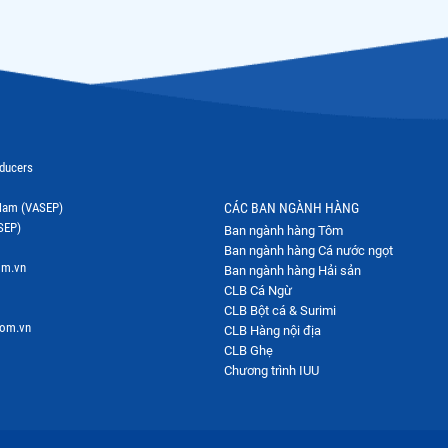
oducers
t Nam (VASEP)
CÁC BAN NGÀNH HÀNG
SEP)
Ban ngành hàng Tôm
Ban ngành hàng Cá nước ngọt
om.vn
Ban ngành hàng Hải sản
CLB Cá Ngừ
CLB Bột cá & Surimi
com.vn
CLB Hàng nội địa
CLB Ghẹ
Chương trình IUU