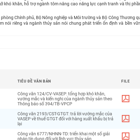
ỡ khó khăn, hỗ trợ ngành tôm nâng cao năng lực cạnh tranh và thị phần
n phòng Chính phủ, Bộ Nông nghiệp và Môi trường và Bộ Công Thương q
tôm nói riêng và ngành thủy sản nói chung phát triển ổn định và bền vữ
TIÊU ĐỀ VĂN BẢN
FILE
Công văn 124/CV-VASEP: tổng hợp khó khăn,
vướng mắc và kiến nghị của ngành thủy sản theo
Thông báo số 394/TB-VPCP
Công văn 2193/CST-GTGT: trả lời vướng mắc của
VASEP về thuế GTGT đối với hàng xuất khẩu bị trả
lại
Công văn 6777/NHNN-TD: triển khai một số giải
pháp tín dụng đối với lĩnh vực thủy sản