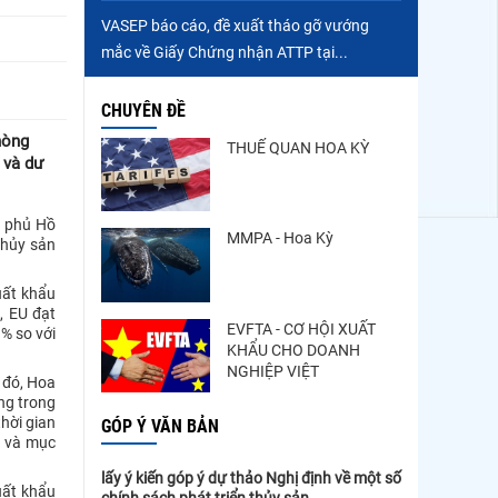
VASEP báo cáo, đề xuất tháo gỡ vướng
mắc về Giấy Chứng nhận ATTP tại...
CHUYÊN ĐỀ
hòng
THUẾ QUAN HOA KỲ
 và dư
h phủ Hồ
MMPA - Hoa Kỳ
Thủy sản
uất khẩu
, EU đạt
EVFTA - CƠ HỘI XUẤT
% so với
KHẨU CHO DOANH
NGHIỆP VIỆT
 đó, Hoa
ọng trong
thời gian
GÓP Ý VĂN BẢN
g và mục
lấy ý kiến góp ý dự thảo Nghị định về một số
uất khẩu
chính sách phát triển thủy sản