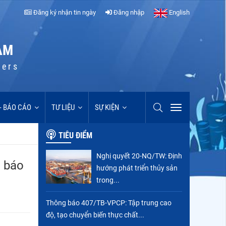
Đăng ký nhận tin ngày
Đăng nhập
English
AM
cers
 - BÁO CÁO
TƯ LIỆU
SỰ KIỆN
TIÊU ĐIỂM
Nghị quyết 20-NQ/TW: Định
, báo
hướng phát triển thủy sản
trong...
Thông báo 407/TB-VPCP: Tập trung cao
độ, tạo chuyển biến thực chất...