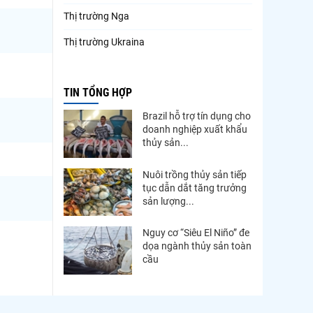
Thị trường Nga
Thị trường Ukraina
Thị trường French Polynesia
TIN TỔNG HỢP
Thị trường Trung Quốc
Brazil hỗ trợ tín dụng cho
Thị trường Papua New Guinea
doanh nghiệp xuất khẩu
thủy sản...
Thị trường New Zealand
Thị trường Đài Loan
Nuôi trồng thủy sản tiếp
tục dẫn dắt tăng trưởng
Thị trường Hàn Quốc
sản lượng...
Thị trường Mỹ
Nguy cơ “Siêu El Niño” đe
dọa ngành thủy sản toàn
Thị trường EU
cầu
Thị trường Nhật Bản
Thị trường Việt Nam