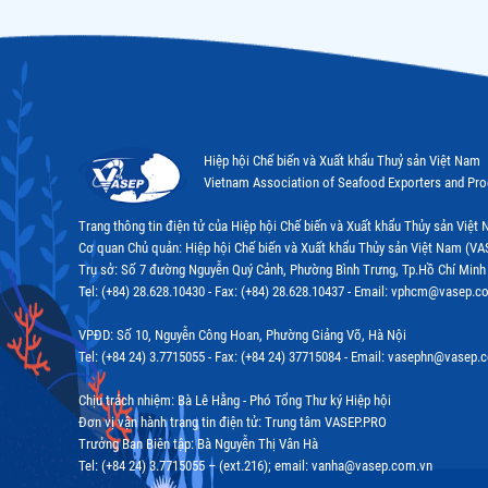
Hiệp hội Chế biến và Xuất khẩu Thuỷ sản Việt Nam
Vietnam Association of Seafood Exporters and Pr
Trang thông tin điện tử của Hiệp hội Chế biến và Xuất khẩu Thủy sản Việ
Cơ quan Chủ quản: Hiệp hội Chế biến và Xuất khẩu Thủy sản Việt Nam (VA
Trụ sở: Số 7 đường Nguyễn Quý Cảnh, Phường Bình Trưng, Tp.Hồ Chí Minh
Tel: (+84) 28.628.10430 - Fax: (+84) 28.628.10437 - Email: vphcm@vasep.c
VPĐD: Số 10, Nguyễn Công Hoan, Phường Giảng Võ, Hà Nội
Tel: (+84 24) 3.7715055 - Fax: (+84 24) 37715084 - Email: vasephn@vasep.
Chịu trách nhiệm: Bà Lê Hằng - Phó Tổng Thư ký Hiệp hội
Đơn vị vận hành trang tin điện tử: Trung tâm VASEP.PRO
Trưởng Ban Biên tập: Bà Nguyễn Thị Vân Hà
Tel: (+84 24) 3.7715055 – (ext.216); email: vanha@vasep.com.vn