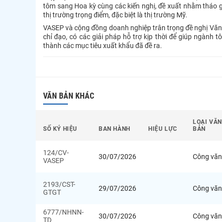
tôm sang Hoa kỳ cùng các kiến nghị, đề xuất nhằm tháo g
thị trường trọng điểm, đặc biệt là thị trường Mỹ.
VASEP và cộng đồng doanh nghiệp trân trọng đề nghị Vă
chỉ đạo, có các giải pháp hỗ trợ kịp thời để giúp ngành 
thành các mục tiêu xuất khẩu đã đề ra.
VĂN BẢN KHÁC
LOẠI VĂN
SỐ KÝ HIỆU
BAN HÀNH
HIỆU LỰC
BẢN
124/CV-
30/07/2026
Công văn
VASEP
2193/CST-
29/07/2026
Công văn
GTGT
6777/NHNN-
30/07/2026
Công văn
TD