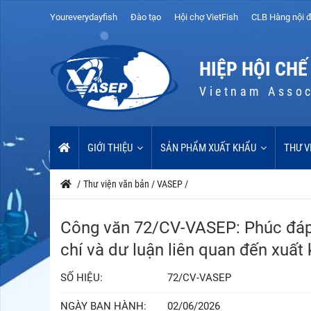
Youreverydayfish
Đào tạo
Hội chợ VietFish
CLB Hàng nội đ
HIỆP HỘI CHẾ
Vietnam Assoc
GIỚI THIỆU
SẢN PHẨM XUẤT KHẨU
THƯ V
/
Thư viện văn bản
/
VASEP
/
Công văn 72/CV-VASEP: Phúc đáp 
chí và dư luận liên quan đến xuấ
SỐ HIỆU:
72/CV-VASEP
NGÀY BAN HÀNH:
02/06/2026