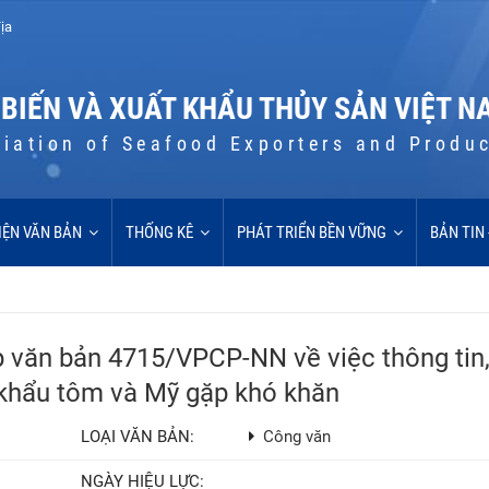
ịa
 BIẾN VÀ XUẤT KHẨU THỦY SẢN VIỆT N
iation of Seafood Exporters and Produ
IỆN VĂN BẢN
THỐNG KÊ
PHÁT TRIỂN BỀN VỮNG
BẢN TIN
văn bản 4715/VPCP-NN về việc thông tin
t khẩu tôm và Mỹ gặp khó khăn
LOẠI VĂN BẢN:
Công văn
NGÀY HIỆU LỰC: