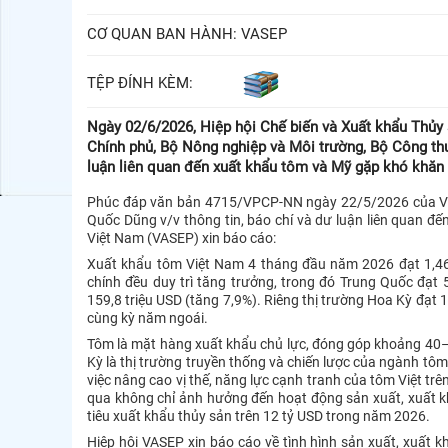
CƠ QUAN BAN HÀNH:
VASEP
TỆP ĐÍNH KÈM:
Ngày 02/6/2026, Hiệp hội Chế biến và Xuất khẩu Thủ
Chính phủ, Bộ Nông nghiệp và Môi trường, Bộ Công th
luận liên quan đến xuất khẩu tôm và Mỹ gặp khó khăn
Phúc đáp văn bản 4715/VPCP-NN ngày 22/5/2026 của Văn
Quốc Dũng v/v thông tin, báo chí và dư luận liên quan đ
Việt Nam (VASEP) xin báo cáo:
Xuất khẩu tôm Việt Nam 4 tháng đầu năm 2026 đạt 1,46 
chính đều duy trì tăng trưởng, trong đó Trung Quốc đạt 
159,8 triệu USD (tăng 7,9%). Riêng thị trường Hoa Kỳ đạt 
cùng kỳ năm ngoái.
Tôm là mặt hàng xuất khẩu chủ lực, đóng góp khoảng 40
Kỳ là thị trường truyền thống và chiến lược của ngành tôm
việc nâng cao vị thế, năng lực cạnh tranh của tôm Việt trê
qua không chỉ ảnh hưởng đến hoạt động sản xuất, xuất 
tiêu xuất khẩu thủy sản trên 12 tỷ USD trong năm 2026.
Hiệp hội VASEP xin báo cáo về tình hình sản xuất, xuất 