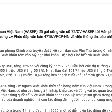
y sản Việt Nam (VASEP) đã gửi công văn số 72/CV-VASEP tới Văn p
ương v.v Phúc đáp văn bản 4715/VPCP-NN về việc thông tin, báo chí
 phòng Chính phủ truyền đạt ý kiến chỉ đạo của Phó Thủ tướng Chín
ến xuất khẩu tôm vào Mỹ gặp khó khăn, Hiệp hội Chế biến và Xuất khẩu 
tỷ USD, tăng 15% so với cùng kỳ năm 2025. Hầu hết các thị trường x
555,8 triệu USD (tăng 55,3%), Nhật Bản đạt 161,7 triệu USD (tăng 0,4%)
152,3 triệu USD, chiếm 10,4% tổng kim ngạch xuất khẩu tôm và giảm -21,3
–45% tổng kim ngạch xuất khẩu thủy sản hàng năm của Việt Nam. Trong
 Việt Nam, có nhu cầu lớn, giá trị nhập khẩu cao và đóng vai trò quan tr
n thị trường quốc tế. Việc xuất khẩu sang Hoa Kỳ liên tục sụt giảm trong 
khẩu của doanh nghiệp mà còn tác động đến người nuôi, chuỗi cung ứn
khẩu tôm trong 4 tháng đầu năm 2026, một số diễn biến tác động đến x