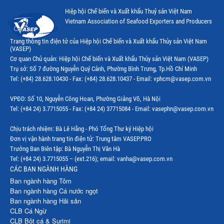
Hiệp hội Chế biến và Xuất khẩu Thuỷ sản Việt Nam
Vietnam Association of Seafood Exporters and Producers
Trang thông tin điện tử của Hiệp hội Chế biến và Xuất khẩu Thủy sản Việt Nam
(VASEP)
Cơ quan Chủ quản: Hiệp hội Chế biến và Xuất khẩu Thủy sản Việt Nam (VASEP)
Trụ sở: Số 7 đường Nguyễn Quý Cảnh, Phường Bình Trưng, Tp.Hồ Chí Minh
Tel: (+84) 28.628.10430 - Fax: (+84) 28.628.10437 - Email: vphcm@vasep.com.vn
VPĐD: Số 10, Nguyễn Công Hoan, Phường Giảng Võ, Hà Nội
Tel: (+84 24) 3.7715055 - Fax: (+84 24) 37715084 - Email: vasephn@vasep.com.vn
Chịu trách nhiệm: Bà Lê Hằng - Phó Tổng Thư ký Hiệp hội
Đơn vị vận hành trang tin điện tử: Trung tâm VASEP.PRO
Trưởng Ban Biên tập: Bà Nguyễn Thị Vân Hà
Tel: (+84 24) 3.7715055 – (ext.216); email: vanha@vasep.com.vn
CÁC BAN NGÀNH HÀNG
Ban ngành hàng Tôm
Ban ngành hàng Cá nước ngọt
Ban ngành hàng Hải sản
CLB Cá Ngừ
CLB Bột cá & Surimi