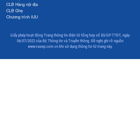
CLB Hàng nội địa
CLB Ghẹ
Chương trình IUU
Giấy phép hoạt động Trang thông tin điện tử tổng hợp số 83/GP-TTĐT, ngày
06/07/2022 của Bộ Thông tin và Truyền thông. Đề nghị ghi rõ nguồn
www.vasep.com.vn khi sử dụng thông tin từ trang này.