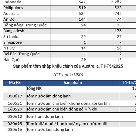
Indonesia
647
2.282
Philippines
519
523
Australia
634
745
Ấn Độ
144
74
Hồng Kông, Trung Quốc
24
33
Bangladesh
-
176
Sri Lanka
25
27
Singapore
1
7
Na Uy
14
16
Đài Bắc, Trung Quốc
-
2
Hàn Quốc
29
15
Sản phẩm tôm nhập khẩu chính của Australia, T1-T5/2025
(GT: nghìn USD)
Mã HS
Sản phẩm
T1-T5/
Tổng NK
1
030617
Tôm nước ấm đông lạnh
160521
Tôm nước ấm chế biến không đóng gói kín khí
160529
Tôm nước ấm chế biến đóng gói kín khí
030612
Tôm hùm đông lạnh
030695
Tôm khô/ muối/ hun khói/ ngâm nước muối
030616
Tôm nước lạnh đông lạnh