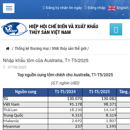
Đăng ký nhận tin ngày
Đăng nhập
English
HIỆP HỘI CHẾ BIẾN VÀ XUẤT KHẨU
THỦY SẢN VIỆT NAM
/
Thống kê thương mại
/
XNK thủy sản thế giới
/
Nhập khẩu tôm của Australia, T1-T5/2025
07/08/2025
Top nguồn cung tôm chính cho Australia, T1-T5/2025
(GT: nghìn USD)
Nguồn cung
T1-T5/2024
T1-T5/2025
Tăng,
TG
130.070
130.082
Việt Nam
95.178
98.371
Thái Lan
18.230
14.547
Trung Quốc
9.315
8.319
Malaysia
2.692
1.807
Myanmar
237
1.595