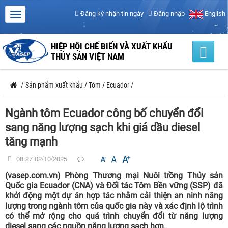
Đăng ký nhận tin ngày
Đăng nhập
English
HIỆP HỘI CHẾ BIẾN VÀ XUẤT KHẨU
THỦY SẢN VIỆT NAM
/
Sản phẩm xuất khẩu
/
Tôm
/
Ecuador
/
Ngành tôm Ecuador công bố chuyển đổi
sang năng lượng sạch khi giá dầu diesel
tăng mạnh
08:27 02/10/2025
(vasep.com.vn) Phòng Thương mại Nuôi trồng Thủy sản
Quốc gia Ecuador (CNA) và Đối tác Tôm Bền vững (SSP) đã
khởi động một dự án hợp tác nhằm cải thiện an ninh năng
lượng trong ngành tôm của quốc gia này và xác định lộ trình
có thể mở rộng cho quá trình chuyển đổi từ năng lượng
diesel sang các nguồn năng lượng sạch hơn.