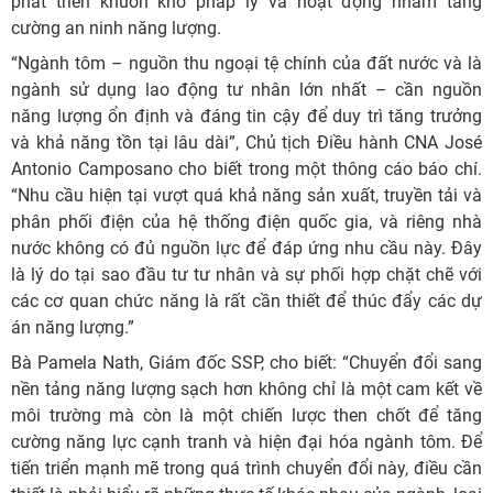
phát triển khuôn khổ pháp lý và hoạt động nhằm tăng
cường an ninh năng lượng.
“Ngành tôm – nguồn thu ngoại tệ chính của đất nước và là
ngành sử dụng lao động tư nhân lớn nhất – cần nguồn
năng lượng ổn định và đáng tin cậy để duy trì tăng trưởng
và khả năng tồn tại lâu dài”, Chủ tịch Điều hành CNA José
Antonio Camposano cho biết trong một thông cáo báo chí.
“Nhu cầu hiện tại vượt quá khả năng sản xuất, truyền tải và
phân phối điện của hệ thống điện quốc gia, và riêng nhà
nước không có đủ nguồn lực để đáp ứng nhu cầu này. Đây
là lý do tại sao đầu tư tư nhân và sự phối hợp chặt chẽ với
các cơ quan chức năng là rất cần thiết để thúc đẩy các dự
án năng lượng.”
Bà Pamela Nath, Giám đốc SSP, cho biết: “Chuyển đổi sang
nền tảng năng lượng sạch hơn không chỉ là một cam kết về
môi trường mà còn là một chiến lược then chốt để tăng
cường năng lực cạnh tranh và hiện đại hóa ngành tôm. Để
tiến triển mạnh mẽ trong quá trình chuyển đổi này, điều cần