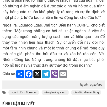
thiết là phải hiểu rõ những thực tế khác nhau của ngành, loại
bỏ những điểm nghẽn đã được xác định và hỗ trợ quá trình
này bằng các khuôn khổ pháp lý rõ ràng và sự ổn định về
mặt pháp lý, từ đó tạo ra niềm tin và động lực cho đầu tư.”
Ngoài ra, Eduardo Egas, Chủ tịch Điều hành CORPEI, cho biết
thêm: “Một trong những cơ hội cải thiện ngành là việc áp
dụng các nguồn năng lượng sạch hơn và hiệu quả hơn để
thay thế nhiên liệu hóa thạch. Sự chuyển đổi này đòi hỏi
một tầm nhìn chung và một lộ trình chung để mở rộng quy
mô các giải pháp, thu hút đầu tư và xóa bỏ rào cản. Với
Nhóm Công tác Năng lượng, chúng tôi đặt mục tiêu phối
hợp nỗ lực này và thúc đẩy sự thay đổi trong ngành.”
Share
Facebook
X
Telegram
Viber
Email
Chia sẻ:
Nguồn: aquafeed
ngành tôm Ecuador
năng lượng sạch
giá dầu diesel tăng
BÌNH LUẬN BÀI VIẾT