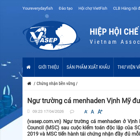
Youreverydayfish
Đào tạo
Hội chợ VietFish
CLB Hàng nội đ
HIỆP HỘI CHẾ
Vietnam Assoc
GIỚI THIỆU
SẢN PHẨM XUẤT KHẨU
THƯ VIỆN V
/
Chứng nhận bền vững
/
Ngư trường cá menhaden Vịnh Mỹ đư
09:23 17/04/2026
(vasep.com.vn) Ngư trường cá menhaden ở Vịnh 
Council (MSC) sau cuộc kiểm toán độc lập của S
2019 và MSC tiến hành tái chứng nhận đầy đủ mỗi