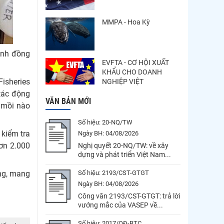
MMPA - Hoa Kỳ
ạnh đồng
EVFTA - CƠ HỘI XUẤT
KHẨU CHO DOANH
Fisheries
NGHIỆP VIỆT
tác động
VĂN BẢN MỚI
n mồi nào
Số hiệu:
20-NQ/TW
 kiểm tra
Ngày BH:
04/08/2026
ơn 2.000
Nghị quyết 20-NQ/TW: về xây
dựng và phát triển Việt Nam...
ờng, mang
Số hiệu:
2193/CST-GTGT
Ngày BH:
04/08/2026
Công văn 2193/CST-GTGT: trả lời
vướng mắc của VASEP về...
Số hiệu:
2017/QĐ-BTC