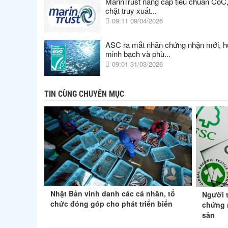
MarinTrust nâng cấp tiêu chuẩn CoC,
chặt truy xuất...
09:11 09/04/2026
ASC ra mắt nhãn chứng nhận mới, h
minh bạch và phù...
09:01 31/03/2026
TIN CÙNG CHUYÊN MỤC
Nhật Bản vinh danh các cá nhân, tổ
Người 
chức đóng góp cho phát triển biển
chứng 
sản