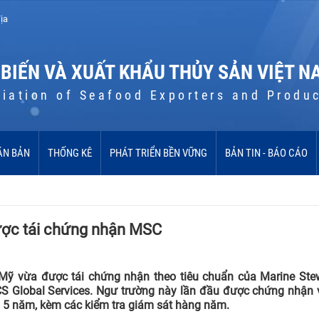
ịa
 BIẾN VÀ XUẤT KHẨU THỦY SẢN VIỆT N
iation of Seafood Exporters and Produ
ĂN BẢN
THỐNG KÊ
PHÁT TRIỂN BỀN VỮNG
BẢN TIN - BÁO CÁO
ợc tái chứng nhận MSC
Mỹ vừa được tái chứng nhận theo tiêu chuẩn của Marine Ste
CS Global Services. Ngư trường này lần đầu được chứng nhận
 5 năm, kèm các kiểm tra giám sát hàng năm.