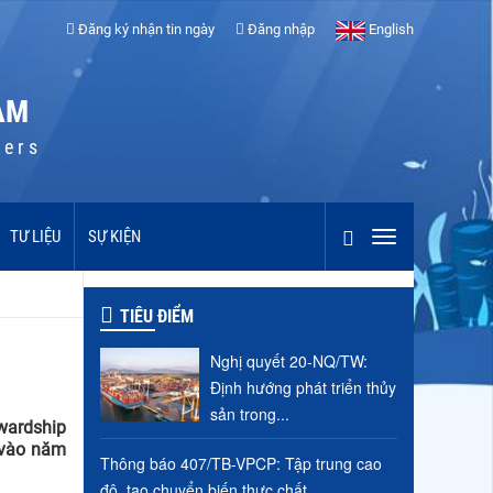
Đăng ký nhận tin ngày
Đăng nhập
English
AM
cers
TƯ LIỆU
SỰ KIỆN
TIÊU ĐIỂM
Nghị quyết 20-NQ/TW:
Định hướng phát triển thủy
sản trong...
wardship
 vào năm
Thông báo 407/TB-VPCP: Tập trung cao
độ, tạo chuyển biến thực chất...