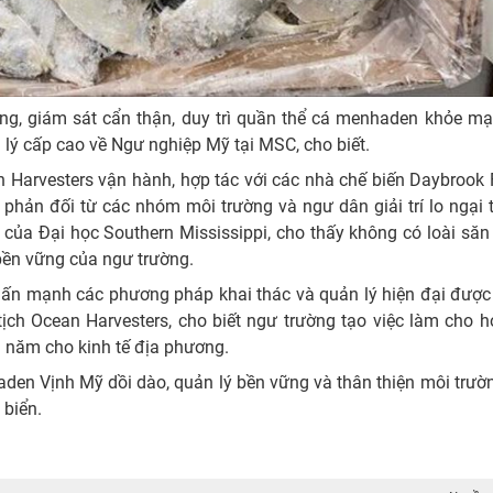
ững, giám sát cẩn thận, duy trì quần thể cá menhaden khỏe m
n lý cấp cao về Ngư nghiệp Mỹ tại MSC, cho biết.
Harvesters vận hành, hợp tác với các nhà chế biến Daybrook 
hản đối từ các nhóm môi trường và ngư dân giải trí lo ngại 
 của Đại học Southern Mississippi, cho thấy không có loài să
bền vững của ngư trường.
nhấn mạnh các phương pháp khai thác và quản lý hiện đại được
ịch Ocean Harvesters, cho biết ngư trường tạo việc làm cho h
i năm cho kinh tế địa phương.
den Vịnh Mỹ dồi dào, quản lý bền vững và thân thiện môi trư
 biển.