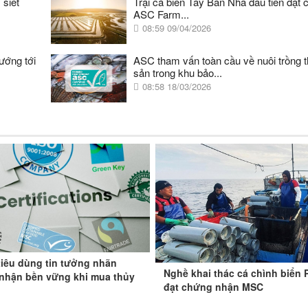
 siết
Trại cá biển Tây Ban Nha đầu tiên đạt 
ASC Farm...
08:59 09/04/2026
ướng tới
ASC tham vấn toàn cầu về nuôi trồng 
sản trong khu bảo...
08:58 18/03/2026
tiêu dùng tin tưởng nhãn
Nghề khai thác cá chình biển 
nhận bền vững khi mua thủy
đạt chứng nhận MSC