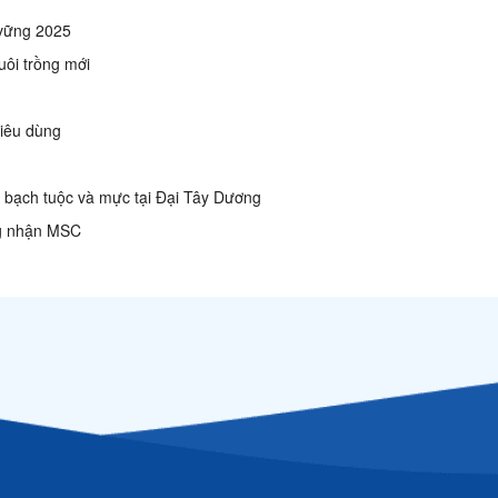
vững 2025
uôi trồng mới
iêu dùng
bạch tuộc và mực tại Đại Tây Dương
ng nhận MSC