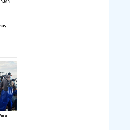
chuẩn
thủy
Peru