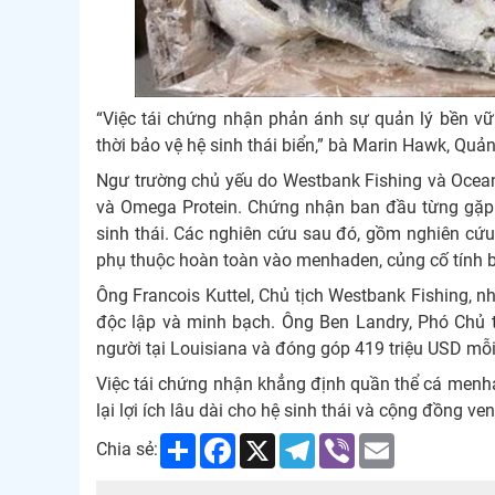
“Việc tái chứng nhận phản ánh sự quản lý bền v
thời bảo vệ hệ sinh thái biển,” bà Marin Hawk, Quả
Ngư trường chủ yếu do Westbank Fishing và Ocean 
và Omega Protein. Chứng nhận ban đầu từng gặp p
sinh thái. Các nghiên cứu sau đó, gồm nghiên cứu
phụ thuộc hoàn toàn vào menhaden, củng cố tính 
Ông Francois Kuttel, Chủ tịch Westbank Fishing, 
độc lập và minh bạch. Ông Ben Landry, Phó Chủ t
người tại Louisiana và đóng góp 419 triệu USD mỗ
Việc tái chứng nhận khẳng định quần thể cá menha
lại lợi ích lâu dài cho hệ sinh thái và cộng đồng ven
Share
Facebook
X
Telegram
Viber
Email
Chia sẻ: