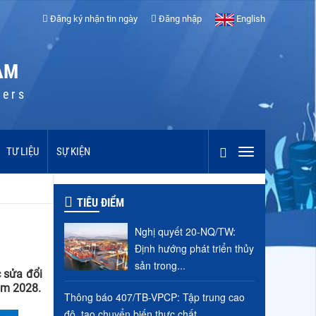
Đăng ký nhận tin ngày
Đăng nhập
English
AM
cers
TƯ LIỆU
SỰ KIỆN
TIÊU ĐIỂM
Nghị quyết 20-NQ/TW:
Định hướng phát triển thủy
sản trong...
c sửa đổi
ăm 2028.
Thông báo 407/TB-VPCP: Tập trung cao
độ, tạo chuyển biến thực chất...