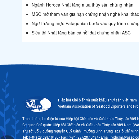
Ngành Horeca Nhật tăng mua thủy sản chứng nhận
MSC mở tham vấn gia hạn chứng nhận nghề khai thác 
Ngư trường mực Patagonian bước vào quy trình chứ
Siêu thị Nhật tăng bán cá hồi đạt chứng nhận ASC
Hiệp hội Chế biến và Xuất khẩu Thuỷ sản Việt Nam
Vietnam Association of Seafood Exporters and Pr
Trang thông tin điện tử của Hiệp hội Chế biến và Xuất khẩu Thủy sản Việ
Cơ quan Chủ quản: Hiệp hội Chế biến và Xuất khẩu Thủy sản Việt Nam (VA
Trụ sở: Số 7 đường Nguyễn Quý Cảnh, Phường Bình Trưng, Tp.Hồ Chí Minh
Tel: (+84) 28.628.10430 - Fax: (+84) 28.628.10437 - Email: vphcm@vasep.c