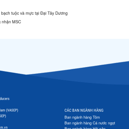
bạch tuộc và mực tại Đại Tây Dương
ng nhận MSC
oducers
t Nam (VASEP)
CÁC BAN NGÀNH HÀNG
SEP)
Ban ngành hàng Tôm
Ban ngành hàng Cá nước ngọt
om.vn
Ban ngành hàng Hải sản