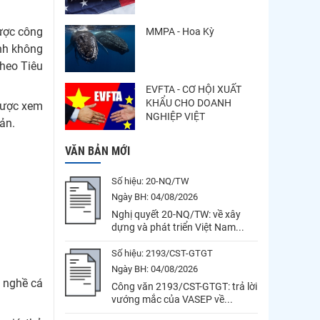
ược công
MMPA - Hoa Kỳ
ạnh không
theo Tiêu
EVFTA - CƠ HỘI XUẤT
KHẨU CHO DOANH
 được xem
NGHIỆP VIỆT
ản.
VĂN BẢN MỚI
Số hiệu:
20-NQ/TW
Ngày BH:
04/08/2026
Nghị quyết 20-NQ/TW: về xây
dựng và phát triển Việt Nam...
Số hiệu:
2193/CST-GTGT
Ngày BH:
04/08/2026
c nghề cá
Công văn 2193/CST-GTGT: trả lời
vướng mắc của VASEP về...