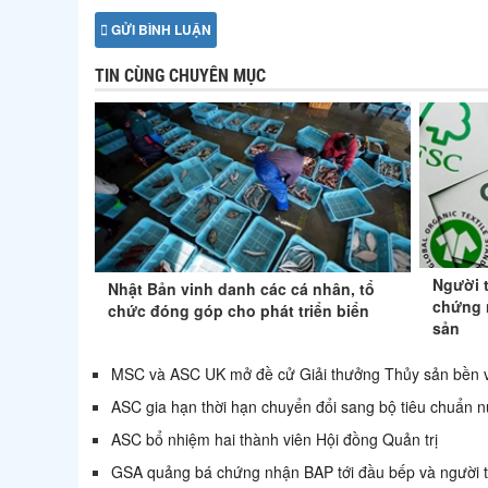
GỬI BÌNH LUẬN
TIN CÙNG CHUYÊN MỤC
Người 
Nhật Bản vinh danh các cá nhân, tổ
chứng 
chức đóng góp cho phát triển biển
sản
MSC và ASC UK mở đề cử Giải thưởng Thủy sản bền 
ASC gia hạn thời hạn chuyển đổi sang bộ tiêu chuẩn n
ASC bổ nhiệm hai thành viên Hội đồng Quản trị
GSA quảng bá chứng nhận BAP tới đầu bếp và người t