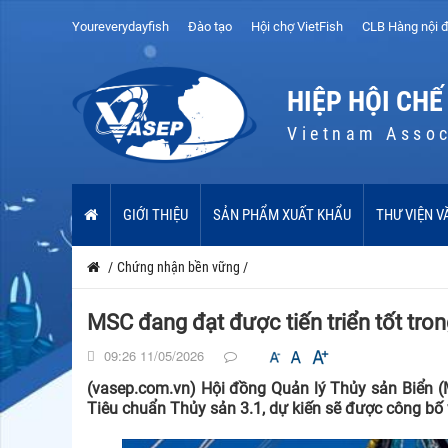
Youreverydayfish
Đào tạo
Hội chợ VietFish
CLB Hàng nội đ
HIỆP HỘI CHẾ
Vietnam Assoc
GIỚI THIỆU
SẢN PHẨM XUẤT KHẨU
THƯ VIỆN V
/
Chứng nhận bền vững
/
MSC đang đạt được tiến triển tốt tron
09:26 11/05/2026
(vasep.com.vn) Hội đồng Quản lý Thủy sản Biển (M
Tiêu chuẩn Thủy sản 3.1, dự kiến sẽ được công bố