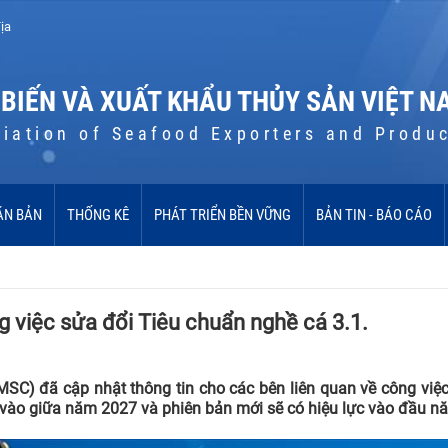
ịa
 BIẾN VÀ XUẤT KHẨU THỦY SẢN VIỆT N
iation of Seafood Exporters and Produ
ĂN BẢN
THỐNG KÊ
PHÁT TRIỂN BỀN VỮNG
BẢN TIN - BÁO CÁO
g việc sửa đổi Tiêu chuẩn nghề cá 3.1.
SC) đã cập nhật thông tin cho các bên liên quan về công việ
 vào giữa năm 2027 và phiên bản mới sẽ có hiệu lực vào đầu n