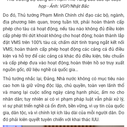
họp - Ảnh: VGP/Nhật Bắc
Do đó, Thủ tướng Phạm Minh Chính chỉ đạo các bộ, ngành,
địa phương liên quan, trong tuần tới, phải hoàn thành cấp
phép cho tàu cá hoạt động, nếu tàu nào không đủ điều kiện
cấp phép thì dứt khoát không cho hoạt động; hoàn thành lắp
đặt VMS trên 100% tàu cá; chấm dứt tình trạng ngắt kết nối
VMS; hoàn thành cấp phép hoạt động các cảng cá đủ điều
kiện và hỗ trợ để các cảng cá khác đủ điều kiện, tiêu chuẩn
và cấp phép đưa vào hoạt động; hoàn thiện hồ sơ truy xuất
nguồn gốc, dữ liệu nghề cá quốc gia…
Thủ tướng nhắc lại, Đảng, Nhà nước không có mục tiêu nào
cao hơn là giữ vững độc lập, chủ quyền, toàn vẹn lãnh thổ
và mang lại cuộc sống ngày càng hạnh phúc, ấm no cho
nhân dân; tuy nhiên ai có vi phạm pháp luật vẫn phải xử lý,
vì sự phát triển nghề cá ổn định, bền vững, vì uy tín của quốc
gia, dân tộc, và vì chính lợi ích lâu dài của mỗi người dân. Do
đó phải kiên quyết tuyên chiến với khai thác IUU.