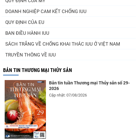
QUY ĐỊNH CỦA MỸ
DOANH NGHIỆP CAM KẾT CHỐNG IUU
QUY ĐỊNH CỦA EU
BAN ĐIỀU HÀNH IUU
SÁCH TRẮNG VỀ CHỐNG KHAI THÁC IUU Ở VIỆT NAM
TRUYỀN THÔNG VỀ IUU
BẢN TIN THƯƠNG MẠI THỦY SẢN
Bản tin tuần Thương mại Thủy sản số 29-
2026
Cập nhật: 07/08/2026