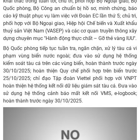
khai thác trong tuần tới; chủ trì, phối hợp Bộ Ngoại giao, Bộ
Quốc phòng, Bộ Công an chuẩn bị hồ sơ, minh chứng, báo
cáo kỹ thuật phục vụ làm việc với Đoàn EC lần thứ 5; chủ trì,
phối hợp với Bộ Ngoại giao, Hiệp hội Chế biến và Xuất khẩu
thuỷ sản Việt Nam (VASEP) và các cơ quan truyền thông xây
dựng chuyên mục "Hành động thực chất – Gỡ thẻ vàng IUU".
Bộ Quốc phòng tiếp tục tuần tra, ngăn chặn, xử lý tàu cá vi
phạm vùng biển nước ngoài; đưa vào sử dụng hệ thống
kiểm soát tàu cá trên các vùng biển, hoàn thành trước ngày
30/10/2025; hoàn thiện Quy chế phối hợp trên biển trước
25/10/2025; chỉ đạo Tập đoàn Viettel phối hợp với VNPT
hoàn thiện hệ thống kết nối dữ liệu giám sát tàu cá. Đưa vào
sử dụng hệ thống cảnh báo mất kết nối VMS, e-logbook;
hoàn thành trước ngày 30/10/2025.