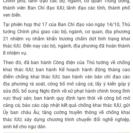
Chính phủ; lãnh đạo các bộ, ngành, cơ quan Trung ương,
thành viên Ban Chỉ đạo IUU; lãnh đạo các tỉnh, thành phố
ven biển.
Tại phiên họp thứ 17 của Ban Chỉ đạo vào ngày 14/10, Thủ
tướng Chính phủ giao các bộ, ngành, cơ quan, địa phương
21 nhiệm vụ nhằm khẩn trương chấm dứt tình trạng khai
thác IUU. Đến nay các bộ, ngành, địa phương đã hoàn thành
8 nhiệm vụ.
Theo đó, đã ban hành Công điện của Thủ tướng về chống
khai thác IUU; ban hành Kế hoạch hành động tháng cao
điểm chống khai thác IUU; ban hành văn bản chỉ đạo các
địa phương rà soát, công bố mở cảng cá; lấy ý kiến góp ý
sửa đổi, bổ sung Nghị định về xử phạt hành chính trong lĩnh
vực thuỷ sản; ban hành quy định tạm thời về công bố mở
cảng cá; báo cáo cập nhật kết quả chống khai thác IUU, gửi
Ủy ban châu Âu; tăng cường truyền thông về chống khai
thác IUU; xây dựng chương trình chuyển đổi nghề nghiệp,
sinh kế cho ngư dân.