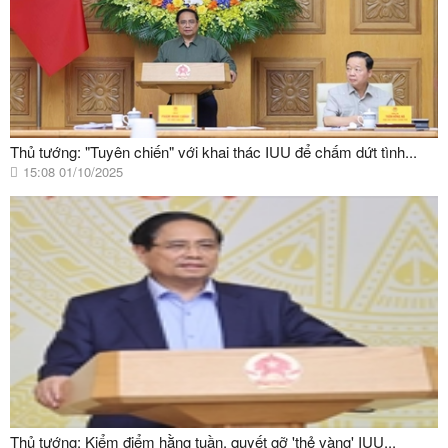
Thủ tướng: "Tuyên chiến" với khai thác IUU để chấm dứt tình...
15:08 01/10/2025
Thủ tướng: Kiểm điểm hằng tuần, quyết gỡ 'thẻ vàng' IUU...