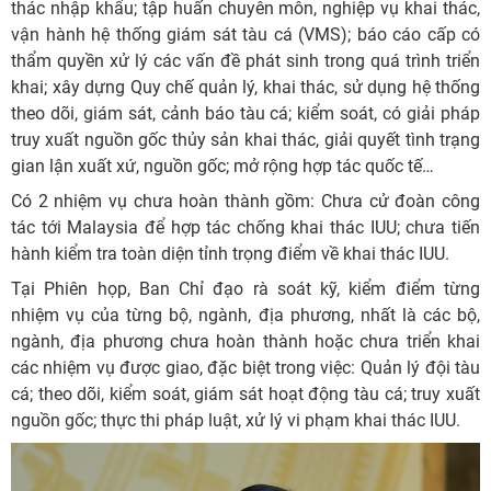
thác nhập khẩu; tập huấn chuyên môn, nghiệp vụ khai thác,
vận hành hệ thống giám sát tàu cá (VMS); báo cáo cấp có
thẩm quyền xử lý các vấn đề phát sinh trong quá trình triển
khai; xây dựng Quy chế quản lý, khai thác, sử dụng hệ thống
theo dõi, giám sát, cảnh báo tàu cá; kiểm soát, có giải pháp
truy xuất nguồn gốc thủy sản khai thác, giải quyết tình trạng
gian lận xuất xứ, nguồn gốc; mở rộng hợp tác quốc tế…
Có 2 nhiệm vụ chưa hoàn thành gồm: Chưa cử đoàn công
tác tới Malaysia để hợp tác chống khai thác IUU; chưa tiến
hành kiểm tra toàn diện tỉnh trọng điểm về khai thác IUU.
Tại Phiên họp, Ban Chỉ đạo rà soát kỹ, kiểm điểm từng
nhiệm vụ của từng bộ, ngành, địa phương, nhất là các bộ,
ngành, địa phương chưa hoàn thành hoặc chưa triển khai
các nhiệm vụ được giao, đặc biệt trong việc: Quản lý đội tàu
cá; theo dõi, kiểm soát, giám sát hoạt động tàu cá; truy xuất
nguồn gốc; thực thi pháp luật, xử lý vi phạm khai thác IUU.