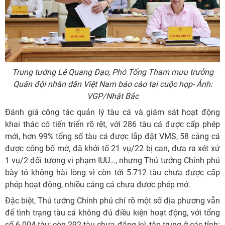
Trung tướng Lê Quang Đạo, Phó Tổng Tham mưu trưởng
Quân đội nhân dân Việt Nam báo cáo tại cuộc họp- Ảnh:
VGP/Nhật Bắc
Đánh giá công tác quản lý tàu cá và giám sát hoạt động
khai thác có tiến triển rõ rệt, với 286 tàu cá được cấp phép
mới, hơn 99% tổng số tàu cá được lắp đặt VMS, 58 cảng cá
được công bố mở, đã khởi tố 21 vụ/22 bị can, đưa ra xét xử
1 vụ/2 đối tượng vi phạm IUU…, nhưng Thủ tướng Chính phủ
bày tỏ không hài lòng vì còn tới 5.712 tàu chưa được cấp
phép hoạt động, nhiều cảng cá chưa được phép mở.
Đặc biệt, Thủ tướng Chính phủ chỉ rõ một số địa phương vẫn
để tình trạng tàu cá không đủ điều kiện hoạt động, với tổng
số 6.004 tàu; còn 292 tàu chưa đăng ký, tập trung ở các tỉnh: