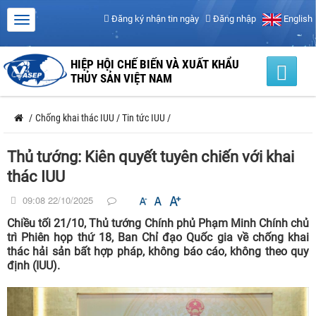
Đăng ký nhận tin ngày
Đăng nhập
English
HIỆP HỘI CHẾ BIẾN VÀ XUẤT KHẨU
THỦY SẢN VIỆT NAM
/
Chống khai thác IUU
/
Tin tức IUU
/
Thủ tướng: Kiên quyết tuyên chiến với khai
thác IUU
09:08 22/10/2025
Chiều tối 21/10, Thủ tướng Chính phủ Phạm Minh Chính chủ
trì Phiên họp thứ 18, Ban Chỉ đạo Quốc gia về chống khai
thác hải sản bất hợp pháp, không báo cáo, không theo quy
định (IUU).