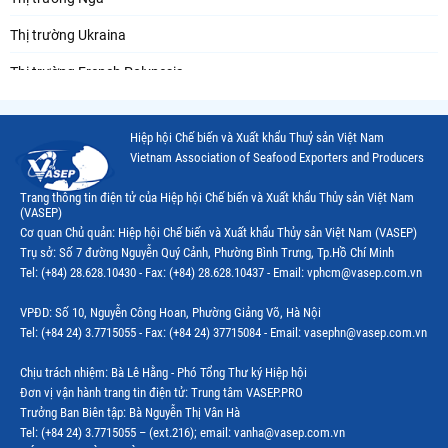
Thị trường Ukraina
Thị trường French Polynesia
Thị trường Trung Quốc
Hiệp hội Chế biến và Xuất khẩu Thuỷ sản Việt Nam
Thị trường Papua New Guinea
Vietnam Association of Seafood Exporters and Producers
Thị trường New Zealand
Trang thông tin điện tử của Hiệp hội Chế biến và Xuất khẩu Thủy sản Việt Nam
(VASEP)
Thị trường Đài Loan
Cơ quan Chủ quản: Hiệp hội Chế biến và Xuất khẩu Thủy sản Việt Nam (VASEP)
Trụ sở: Số 7 đường Nguyễn Quý Cảnh, Phường Bình Trưng, Tp.Hồ Chí Minh
Thị trường Hàn Quốc
Tel: (+84) 28.628.10430 - Fax: (+84) 28.628.10437 - Email: vphcm@vasep.com.vn
Thị trường Mỹ
VPĐD: Số 10, Nguyễn Công Hoan, Phường Giảng Võ, Hà Nội
Thị trường EU
Tel: (+84 24) 3.7715055 - Fax: (+84 24) 37715084 - Email: vasephn@vasep.com.vn
Thị trường Nhật Bản
Chịu trách nhiệm: Bà Lê Hằng - Phó Tổng Thư ký Hiệp hội
Đơn vị vận hành trang tin điện tử: Trung tâm VASEP.PRO
Thị trường Việt Nam
Trưởng Ban Biên tập: Bà Nguyễn Thị Vân Hà
Tel: (+84 24) 3.7715055 – (ext.216); email: vanha@vasep.com.vn