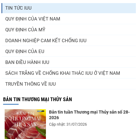
TIN TỨC IUU
QUY ĐỊNH CỦA VIỆT NAM
QUY ĐỊNH CỦA MỸ
DOANH NGHIỆP CAM KẾT CHỐNG IUU
QUY ĐỊNH CỦA EU
BAN ĐIỀU HÀNH IUU
SÁCH TRẮNG VỀ CHỐNG KHAI THÁC IUU Ở VIỆT NAM
TRUYỀN THÔNG VỀ IUU
BẢN TIN THƯƠNG MẠI THỦY SẢN
Bản tin tuần Thương mại Thủy sản số 28-
2026
Cập nhật: 31/07/2026