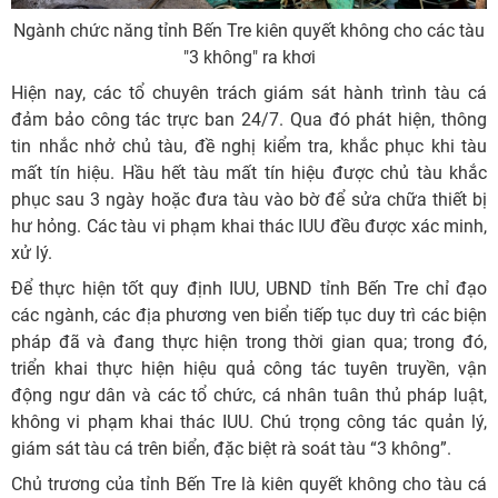
Ngành chức năng tỉnh Bến Tre kiên quyết không cho các tàu
"3 không" ra khơi
Hiện nay, các tổ chuyên trách giám sát hành trình tàu cá
đảm bảo công tác trực ban 24/7. Qua đó phát hiện, thông
tin nhắc nhở chủ tàu, đề nghị kiểm tra, khắc phục khi tàu
mất tín hiệu. Hầu hết tàu mất tín hiệu được chủ tàu khắc
phục sau 3 ngày hoặc đưa tàu vào bờ để sửa chữa thiết bị
hư hỏng. Các tàu vi phạm khai thác IUU đều được xác minh,
xử lý.
Để thực hiện tốt quy định IUU, UBND tỉnh Bến Tre chỉ đạo
các ngành, các địa phương ven biển tiếp tục duy trì các biện
pháp đã và đang thực hiện trong thời gian qua; trong đó,
triển khai thực hiện hiệu quả công tác tuyên truyền, vận
động ngư dân và các tổ chức, cá nhân tuân thủ pháp luật,
không vi phạm khai thác IUU. Chú trọng công tác quản lý,
giám sát tàu cá trên biển, đặc biệt rà soát tàu “3 không”.
Chủ trương của tỉnh Bến Tre là kiên quyết không cho tàu cá