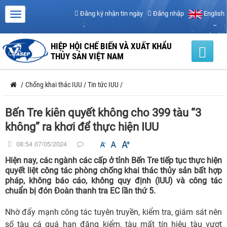
Đăng ký nhận tin ngày
Đăng nhập
English
HIỆP HỘI CHẾ BIẾN VÀ XUẤT KHẨU
THỦY SẢN VIỆT NAM
/
Chống khai thác IUU
/
Tin tức IUU
/
Bến Tre kiên quyết không cho 399 tàu “3
không” ra khơi để thực hiện IUU
08:54 07/05/2024
Hiện nay, các ngành các cấp ở tỉnh Bến Tre tiếp tục thực hiện
quyết liệt công tác phòng chống khai thác thủy sản bất hợp
pháp, không báo cáo, không quy định (IUU) và công tác
chuẩn bị đón Đoàn thanh tra EC lần thứ 5.
Nhờ đẩy mạnh công tác tuyên truyền, kiểm tra, giám sát nên
số tàu cá quá hạn đăng kiểm, tàu mất tín hiệu tàu vượt