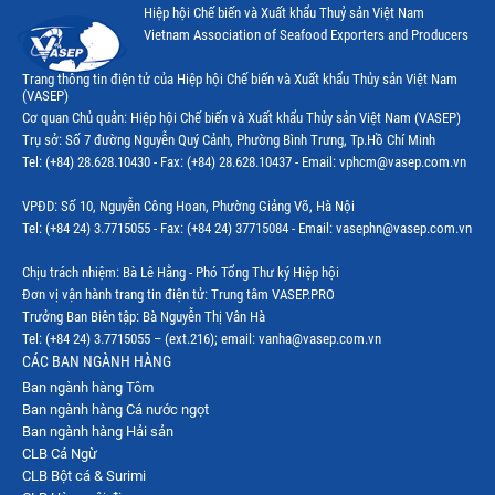
Hiệp hội Chế biến và Xuất khẩu Thuỷ sản Việt Nam
Vietnam Association of Seafood Exporters and Producers
Trang thông tin điện tử của Hiệp hội Chế biến và Xuất khẩu Thủy sản Việt Nam
(VASEP)
Cơ quan Chủ quản: Hiệp hội Chế biến và Xuất khẩu Thủy sản Việt Nam (VASEP)
Trụ sở: Số 7 đường Nguyễn Quý Cảnh, Phường Bình Trưng, Tp.Hồ Chí Minh
Tel: (+84) 28.628.10430 - Fax: (+84) 28.628.10437 - Email: vphcm@vasep.com.vn
VPĐD: Số 10, Nguyễn Công Hoan, Phường Giảng Võ, Hà Nội
Tel: (+84 24) 3.7715055 - Fax: (+84 24) 37715084 - Email: vasephn@vasep.com.vn
Chịu trách nhiệm: Bà Lê Hằng - Phó Tổng Thư ký Hiệp hội
Đơn vị vận hành trang tin điện tử: Trung tâm VASEP.PRO
Trưởng Ban Biên tập: Bà Nguyễn Thị Vân Hà
Tel: (+84 24) 3.7715055 – (ext.216); email: vanha@vasep.com.vn
CÁC BAN NGÀNH HÀNG
Ban ngành hàng Tôm
Ban ngành hàng Cá nước ngọt
Ban ngành hàng Hải sản
CLB Cá Ngừ
CLB Bột cá & Surimi