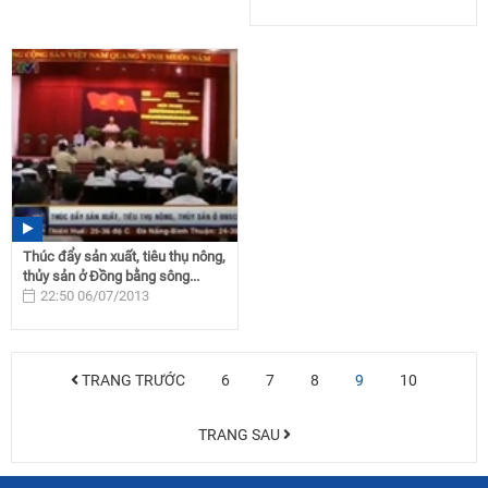
Thúc đẩy sản xuất, tiêu thụ nông,
thủy sản ở Đồng bằng sông...
22:50 06/07/2013
TRANG TRƯỚC
6
7
8
9
10
TRANG SAU