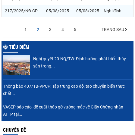
217/2025/NĐ-CP
05/08/2025
05/08/2025
Nghị định
1
2
3
4
5
TRANG SAU
TIÊU ĐIỂM
Nghị quyết 20-NQ/TW: Định hướng phát triển thủy
sản trong...
Thông báo 407/TB-VPCP: Tập trung cao độ, tạo chuyển biến thực
chất...
VASEP báo cáo, đề xuất tháo gỡ vướng mắc về Giấy Chứng nhận
ATTP tại...
CHUYÊN ĐỀ