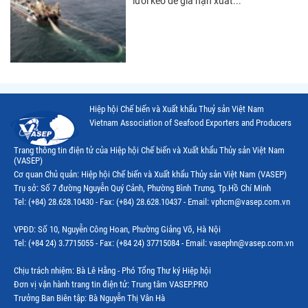
lưới kéo để gia hạn xuất...
Hiệp hội Chế biến và Xuất khẩu Thuỷ sản Việt Nam
Vietnam Association of Seafood Exporters and Producers
Trang thông tin điện tử của Hiệp hội Chế biến và Xuất khẩu Thủy sản Việt Nam
(VASEP)
Cơ quan Chủ quản: Hiệp hội Chế biến và Xuất khẩu Thủy sản Việt Nam (VASEP)
Trụ sở: Số 7 đường Nguyễn Quý Cảnh, Phường Bình Trưng, Tp.Hồ Chí Minh
Tel: (+84) 28.628.10430 - Fax: (+84) 28.628.10437 - Email: vphcm@vasep.com.vn
VPĐD: Số 10, Nguyễn Công Hoan, Phường Giảng Võ, Hà Nội
Tel: (+84 24) 3.7715055 - Fax: (+84 24) 37715084 - Email: vasephn@vasep.com.vn
Chịu trách nhiệm: Bà Lê Hằng - Phó Tổng Thư ký Hiệp hội
Đơn vị vận hành trang tin điện tử: Trung tâm VASEP.PRO
Trưởng Ban Biên tập: Bà Nguyễn Thị Vân Hà