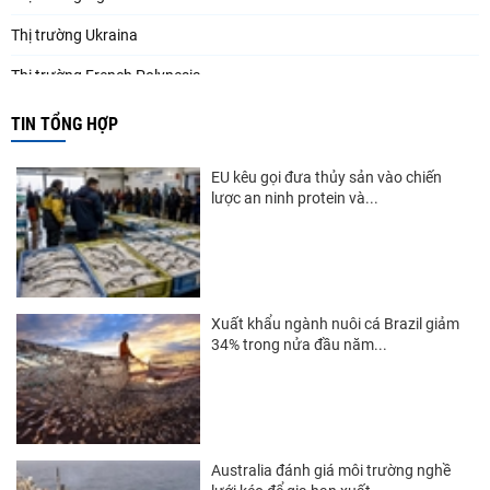
Thị trường Ukraina
Thị trường French Polynesia
Thị trường Trung Quốc
TIN TỔNG HỢP
Thị trường Papua New Guinea
EU kêu gọi đưa thủy sản vào chiến
Thị trường New Zealand
lược an ninh protein và...
Thị trường Đài Loan
Thị trường Hàn Quốc
Thị trường Mỹ
Xuất khẩu ngành nuôi cá Brazil giảm
34% trong nửa đầu năm...
Thị trường EU
Thị trường Nhật Bản
Thị trường Việt Nam
Australia đánh giá môi trường nghề